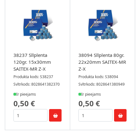
38237 Slīplenta
38094 Slīplenta 80gr.
120gr. 15x30mm
22x20mm SAITEX-MR
SAITEX-MR Z-X
Z-X
Produkta kods: S38237
Produkta kods: S38094
Svītrkods: 8028641382370
Svītrkods: 8028641380949
Ir pieejams
Ir pieejams
0,50 €
0,50 €