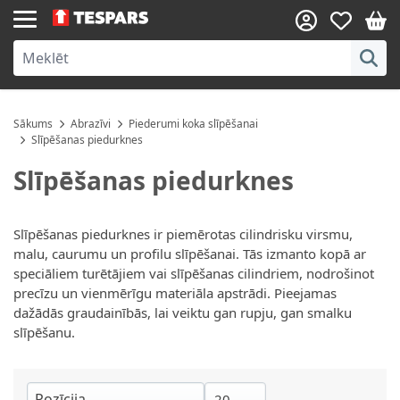
Skip to Content
Sākums
Abrazīvi
Piederumi koka slīpēšanai
Slīpēšanas piedurknes
Slīpēšanas piedurknes
Slīpēšanas piedurknes ir piemērotas cilindrisku virsmu,
malu, caurumu un profilu slīpēšanai. Tās izmanto kopā ar
speciāliem turētājiem vai slīpēšanas cilindriem, nodrošinot
precīzu un vienmērīgu materiāla apstrādi. Pieejamas
dažādās graudainībās, lai veiktu gan rupju, gan smalku
slīpēšanu.