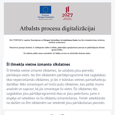
Šī tīmekļa vietne izmanto sīkdatnes
Šī tīmekļa vietne izmanto sīkdatnes, lai uzlabotu jūsu pieredzi,
pārlūkojot vietni. No šīm sīkdatnēm pārlūkprogrammā tiek saglabātas
tikai nepieciešamās sīkdatnes, jo tās ir būtiskas vietnes pamatfunkciju
darbībai. Mēs izmantojam arī trešo pušu sīkdatnes, kas palīdz mums
analizēt un saprast, kā jūs izmantojat šo vietni. Šīs sīkdatnes tiks
saglabātas jūsu pārlūkprogrammā tikai ar jūsu piekrišanu. Jums ir
iespēja arī atteikties no šo sīkdatņu izmantošanas. Tomēr atteikšanās
no dažām no šīm sīkdatnēm var ietekmēt jūsu pārlūkošanas pieredzi.