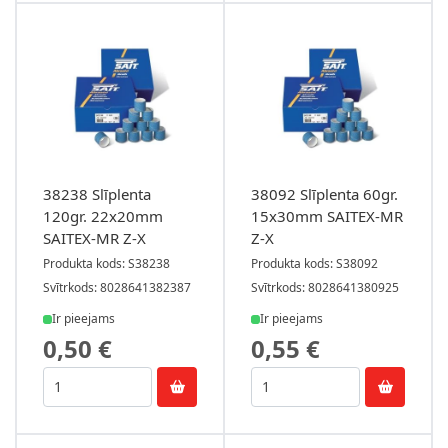
38238 Slīplenta
38092 Slīplenta 60gr.
120gr. 22x20mm
15x30mm SAITEX-MR
SAITEX-MR Z-X
Z-X
Produkta kods: S38238
Produkta kods: S38092
Svītrkods: 8028641382387
Svītrkods: 8028641380925
Ir pieejams
Ir pieejams
0,50 €
0,55 €