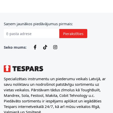
E-pasta adrese
Saņem jaunākos piedāvājumus pirmais:
Pierakstīties
Seko mums:
Specializētais instrumentu un piederumu veikals Latvijā, ar
savu noliktavu un nodrošinot patstāvīgu sortimentu uz
vietas veikalos. Pārstāvam tādus zīmolus kā ToughBuilt,
Mandrex, Sola, Festool, Makita, Cobit Tehnology u.c.
Piedāvāto sortimentu ir iespējams aplūkot un iegādāties
Tespars internetveikalā 24/7, kā arī mūsu veikalos Rīgā,
Valmierā un Smiltenē.