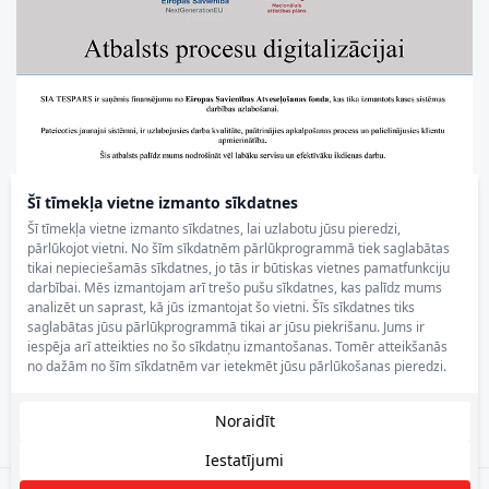
Šī tīmekļa vietne izmanto sīkdatnes
Šī tīmekļa vietne izmanto sīkdatnes, lai uzlabotu jūsu pieredzi,
pārlūkojot vietni. No šīm sīkdatnēm pārlūkprogrammā tiek saglabātas
tikai nepieciešamās sīkdatnes, jo tās ir būtiskas vietnes pamatfunkciju
darbībai. Mēs izmantojam arī trešo pušu sīkdatnes, kas palīdz mums
analizēt un saprast, kā jūs izmantojat šo vietni. Šīs sīkdatnes tiks
saglabātas jūsu pārlūkprogrammā tikai ar jūsu piekrišanu. Jums ir
iespēja arī atteikties no šo sīkdatņu izmantošanas. Tomēr atteikšanās
no dažām no šīm sīkdatnēm var ietekmēt jūsu pārlūkošanas pieredzi.
Noraidīt
Iestatījumi