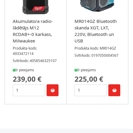
Akumulatora radio-
MR014GZ Bluetooth
lādētājs M12
skanda XGT, LXT,
RCDAB+-0 karkass,
220V, Bluetooth un
Milwaukee
USB
Produkta kods:
Produkta kods: MR014GZ
4933472114
Svītrkods: 0197050004567
Svītrkods: 4058546325107
Ir pieejams
Ir pieejams
239,00 €
225,00 €