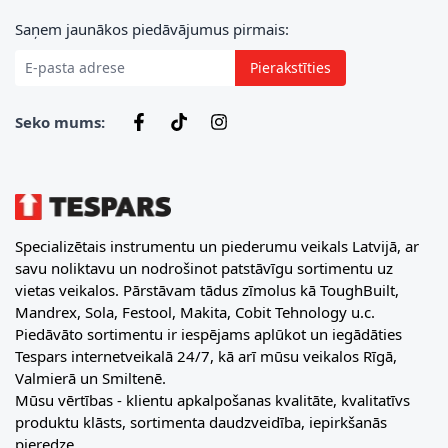
E-pasta adrese
Saņem jaunākos piedāvājumus pirmais:
Pierakstīties
Seko mums:
Specializētais instrumentu un piederumu veikals Latvijā, ar
savu noliktavu un nodrošinot patstāvīgu sortimentu uz
vietas veikalos. Pārstāvam tādus zīmolus kā ToughBuilt,
Mandrex, Sola, Festool, Makita, Cobit Tehnology u.c.
Piedāvāto sortimentu ir iespējams aplūkot un iegādāties
Tespars internetveikalā 24/7, kā arī mūsu veikalos Rīgā,
Valmierā un Smiltenē.
Mūsu vērtības - klientu apkalpošanas kvalitāte, kvalitatīvs
produktu klāsts, sortimenta daudzveidība, iepirkšanās
pieredze.