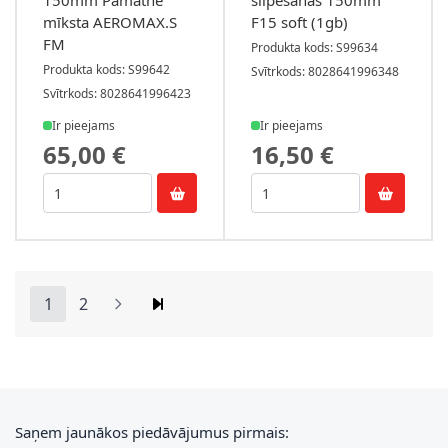
150mm Pamatne
slīpēšanas 150mm
mīksta AEROMAX.S
F15 soft (1gb)
FM
Produkta kods: S99634
Produkta kods: S99642
Svītrkods: 8028641996348
Svītrkods: 8028641996423
Ir pieejams
Ir pieejams
65,00 €
16,50 €
1
2
You're currently reading page
Lapa
E-pasta adrese
Saņem jaunākos piedāvājumus pirmais: