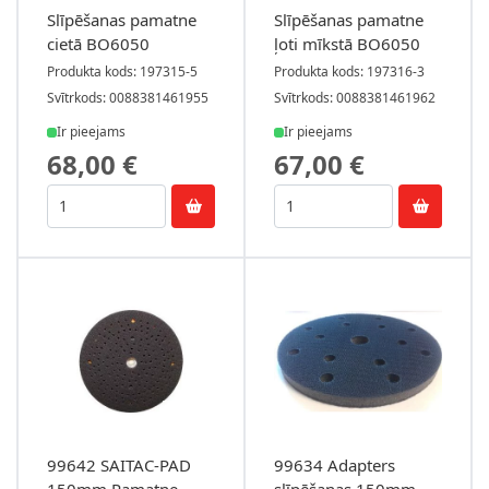
Slīpēšanas pamatne
Slīpēšanas pamatne
cietā BO6050
ļoti mīkstā BO6050
Produkta kods: 197315-5
Produkta kods: 197316-3
Svītrkods: 0088381461955
Svītrkods: 0088381461962
Ir pieejams
Ir pieejams
68,00 €
67,00 €
99642 SAITAC-PAD
99634 Adapters