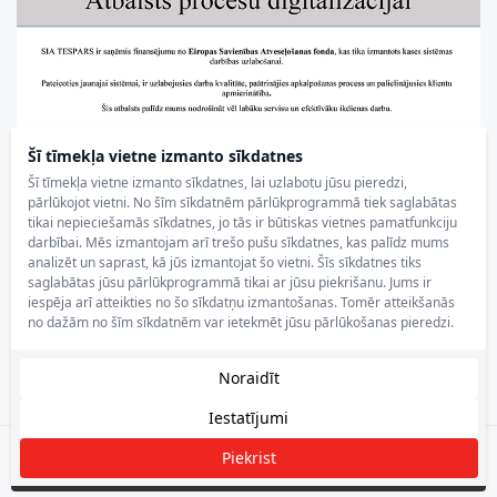
Šī tīmekļa vietne izmanto sīkdatnes
Šī tīmekļa vietne izmanto sīkdatnes, lai uzlabotu jūsu pieredzi,
pārlūkojot vietni. No šīm sīkdatnēm pārlūkprogrammā tiek saglabātas
tikai nepieciešamās sīkdatnes, jo tās ir būtiskas vietnes pamatfunkciju
darbībai. Mēs izmantojam arī trešo pušu sīkdatnes, kas palīdz mums
analizēt un saprast, kā jūs izmantojat šo vietni. Šīs sīkdatnes tiks
saglabātas jūsu pārlūkprogrammā tikai ar jūsu piekrišanu. Jums ir
iespēja arī atteikties no šo sīkdatņu izmantošanas. Tomēr atteikšanās
no dažām no šīm sīkdatnēm var ietekmēt jūsu pārlūkošanas pieredzi.
Noraidīt
Iestatījumi
Piekrist
Filtrēt
Tespars.lv © 2025