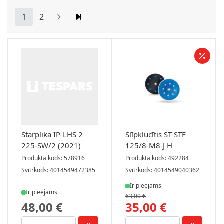
1
2
You're currently reading page
Lapa
Starplika IP-LHS 2
Slīpklucītis ST-STF
225-SW/2 (2021)
125/8-M8-J H
Produkta kods: 578916
Produkta kods: 492284
Svītrkods: 4014549472385
Svītrkods: 4014549040362
Ir pieejams
Ir pieejams
63,00 €
48,00 €
35,00 €