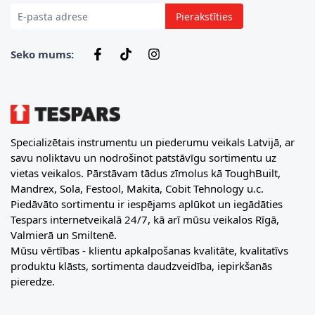
Pierakstīties
Seko mums:
Specializētais instrumentu un piederumu veikals Latvijā, ar
savu noliktavu un nodrošinot patstāvīgu sortimentu uz
vietas veikalos. Pārstāvam tādus zīmolus kā ToughBuilt,
Mandrex, Sola, Festool, Makita, Cobit Tehnology u.c.
Piedāvāto sortimentu ir iespējams aplūkot un iegādāties
Tespars internetveikalā 24/7, kā arī mūsu veikalos Rīgā,
Valmierā un Smiltenē.
Mūsu vērtības - klientu apkalpošanas kvalitāte, kvalitatīvs
produktu klāsts, sortimenta daudzveidība, iepirkšanās
pieredze.