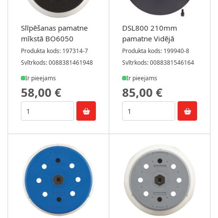
Slīpēšanas pamatne
DSL800 210mm
mīkstā BO6050
pamatne Vidējā
Produkta kods: 197314-7
Produkta kods: 199940-8
Svītrkods: 0088381461948
Svītrkods: 0088381546164
Ir pieejams
Ir pieejams
58,00 €
85,00 €