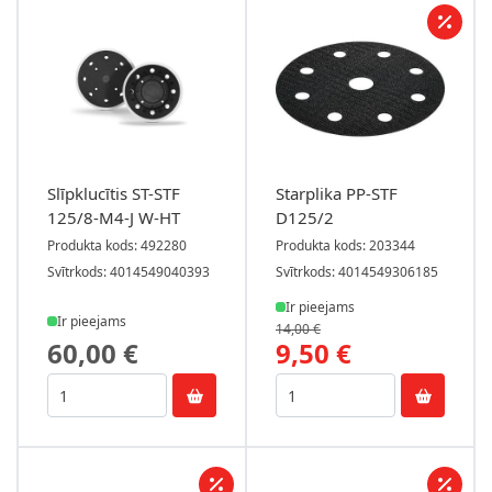
Slīpklucītis ST-STF
Starplika PP-STF
125/8-M4-J W-HT
D125/2
Produkta kods: 492280
Produkta kods: 203344
Svītrkods: 4014549040393
Svītrkods: 4014549306185
Ir pieejams
Ir pieejams
14,00 €
60,00 €
9,50 €