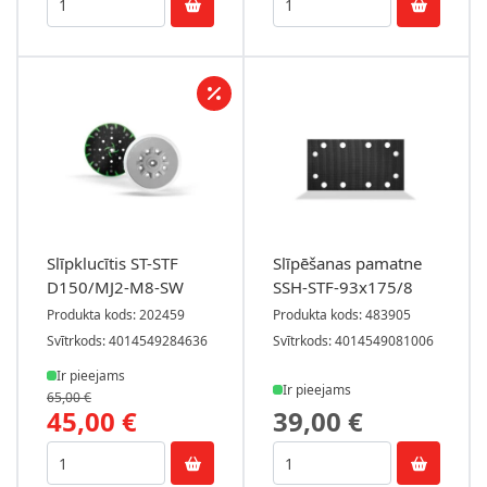
Slīpklucītis ST-STF
Slīpēšanas pamatne
D150/MJ2-M8-SW
SSH-STF-93x175/8
Produkta kods: 202459
Produkta kods: 483905
Svītrkods: 4014549284636
Svītrkods: 4014549081006
Ir pieejams
Ir pieejams
65,00 €
45,00 €
39,00 €