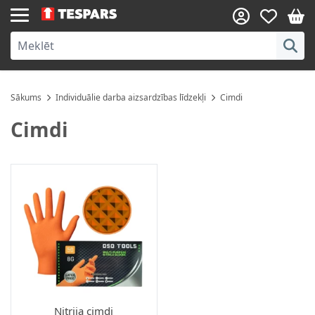
Skip to Content
Sākums
Individuālie darba aizsardzības līdzekļi
Cimdi
Cimdi
Nitrija cimdi