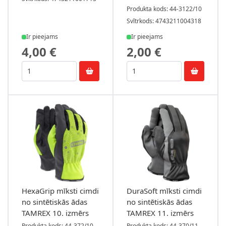
Produkta kods: 44-3122/10
Svītrkods: 4743211004318
Ir pieejams
Ir pieejams
4,00 €
2,00 €
HexaGrip mīksti cimdi
DuraSoft mīksti cimdi
no sintētiskās ādas
no sintētiskās ādas
TAMREX 10. izmērs
TAMREX 11. izmērs
Produkta kods: 44-372/10
Produkta kods: 44-370/11