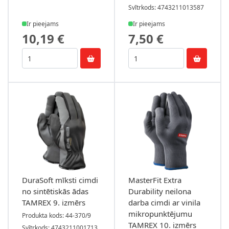
Svītrkods: 4743211013587
Ir pieejams
Ir pieejams
10,19 €
7,50 €
DuraSoft mīksti cimdi
MasterFit Extra
no sintētiskās ādas
Durability neilona
TAMREX 9. izmērs
darba cimdi ar vinila
mikropunktējumu
Produkta kods: 44-370/9
TAMREX 10. izmērs
Svītrkods: 4743211001713