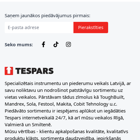
E-pasta adrese
Saņem jaunākos piedāvājumus pirmais:
Pierakstīties
Seko mums:
Specializētais instrumentu un piederumu veikals Latvijā, ar
savu noliktavu un nodrošinot patstāvīgu sortimentu uz
vietas veikalos. Pārstāvam tādus zīmolus kā ToughBuilt,
Mandrex, Sola, Festool, Makita, Cobit Tehnology u.c.
Piedāvāto sortimentu ir iespējams aplūkot un iegādāties
Tespars internetveikalā 24/7, kā arī mūsu veikalos Rīgā,
Valmierā un Smiltenē.
Mūsu vērtības - klientu apkalpošanas kvalitāte, kvalitatīvs
produktu klāsts, sortimenta daudzveidība, iepirkšanās