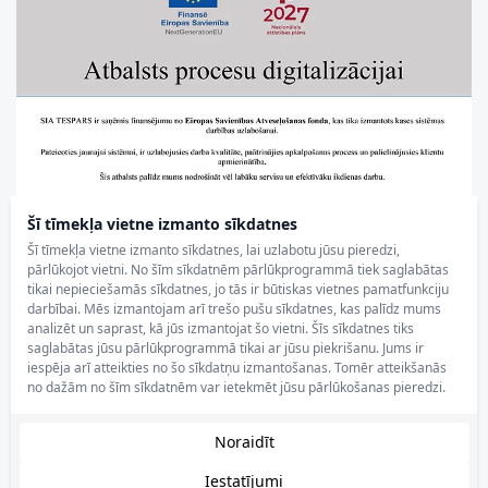
Šī tīmekļa vietne izmanto sīkdatnes
Šī tīmekļa vietne izmanto sīkdatnes, lai uzlabotu jūsu pieredzi,
pārlūkojot vietni. No šīm sīkdatnēm pārlūkprogrammā tiek saglabātas
tikai nepieciešamās sīkdatnes, jo tās ir būtiskas vietnes pamatfunkciju
darbībai. Mēs izmantojam arī trešo pušu sīkdatnes, kas palīdz mums
analizēt un saprast, kā jūs izmantojat šo vietni. Šīs sīkdatnes tiks
saglabātas jūsu pārlūkprogrammā tikai ar jūsu piekrišanu. Jums ir
iespēja arī atteikties no šo sīkdatņu izmantošanas. Tomēr atteikšanās
no dažām no šīm sīkdatnēm var ietekmēt jūsu pārlūkošanas pieredzi.
Noraidīt
Iestatījumi