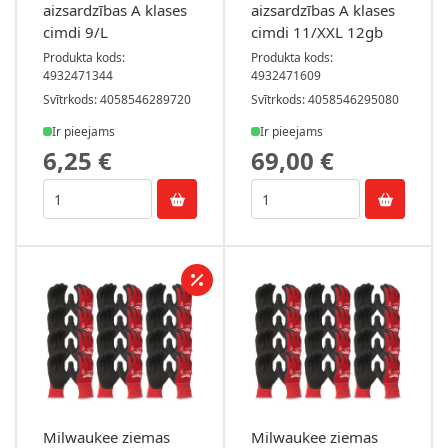
aizsardzības A klases
aizsardzības A klases
cimdi 9/L
cimdi 11/XXL 12gb
Produkta kods:
Produkta kods:
4932471344
4932471609
Svītrkods: 4058546289720
Svītrkods: 4058546295080
Ir pieejams
Ir pieejams
6,25 €
69,00 €
Milwaukee ziemas
Milwaukee ziemas