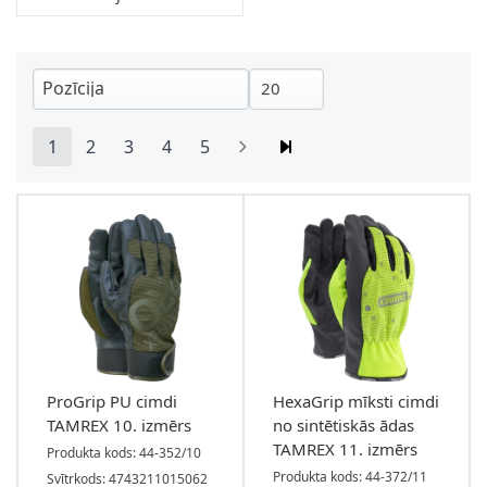
1
2
3
4
5
You're currently reading page
Lapa
Lapa
Lapa
Lapa
ProGrip PU cimdi
HexaGrip mīksti cimdi
TAMREX 10. izmērs
no sintētiskās ādas
TAMREX 11. izmērs
Produkta kods: 44-352/10
Produkta kods: 44-372/11
Svītrkods: 4743211015062