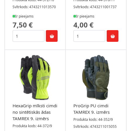
Svītrkods: 4743211013570
Svītrkods: 4743211001737
Ir pieejams
Ir pieejams
7,50 €
4,00 €
HexaGrip mīksti cimdi
ProGrip PU cimdi
no sintētiskās ādas
TAMREX 9. izmērs
TAMREX 9. izmērs
Produkta kods: 44-352/9
Produkta kods: 44-372/9
Svītrkods: 4743211015055