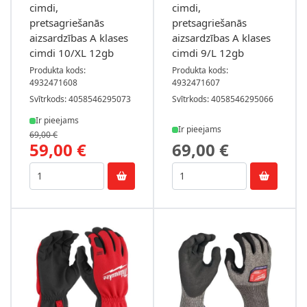
cimdi,
cimdi,
pretsagriešanās
pretsagriešanās
aizsardzības A klases
aizsardzības A klases
cimdi 10/XL 12gb
cimdi 9/L 12gb
Produkta kods:
Produkta kods:
4932471608
4932471607
Svītrkods: 4058546295073
Svītrkods: 4058546295066
Ir pieejams
Ir pieejams
69,00 €
59,00 €
69,00 €