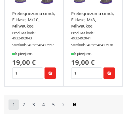
Pretiegriezuma cimdi,
Pretiegriezuma cimdi,
F klase, M/10,
F klase, M/8,
Milwaukee
Milwaukee
Produkta kods:
Produkta kods:
4932492043
4932492041
Svītrkods: 4058546413552
Svītrkods: 4058546413538
Ir pieejams
Ir pieejams
19,00 €
19,00 €
1
2
3
4
5
You're currently reading page
Lapa
Lapa
Lapa
Lapa