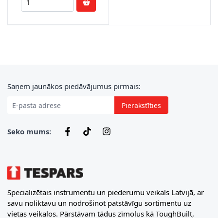
E-pasta adrese
Saņem jaunākos piedāvājumus pirmais:
Pierakstīties
Seko mums:
Specializētais instrumentu un piederumu veikals Latvijā, ar
savu noliktavu un nodrošinot patstāvīgu sortimentu uz
vietas veikalos. Pārstāvam tādus zīmolus kā ToughBuilt,