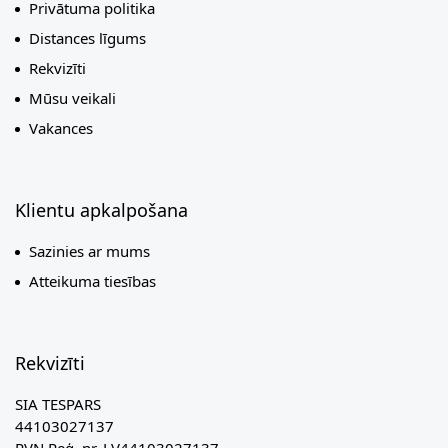
Privātuma politika
Distances līgums
Rekvizīti
Mūsu veikali
Vakances
Klientu apkalpošana
Sazinies ar mums
Atteikuma tiesības
Rekvizīti
SIA TESPARS
44103027137
PVN Reģ. nr. LV44103027137