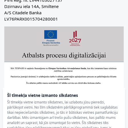
Dzirnavu iela 14A, Smiltene
A/S Citadele Banka
LV76PARX0015704280001
Šī tīmekļa vietne izmanto sīkdatnes
Šī tīmekļa vietne izmanto sīkdatnes, lai uzlabotu jūsu pieredzi,
pārlūkojot vietni. No šīm sīkdatnēm pārlūkprogrammā tiek saglabātas
tikai nepieciešamās sīkdatnes, jo tās ir būtiskas vietnes pamatfunkciju
darbībai. Mēs izmantojam arī trešo pušu sīkdatnes, kas palīdz mums
analizēt un saprast, kā jūs izmantojat šo vietni. Šīs sīkdatnes tiks
saglabātas jūsu pārlūkprogrammā tikai ar jūsu piekrišanu. Jums ir