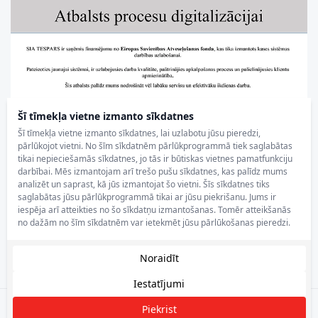
Šī tīmekļa vietne izmanto sīkdatnes
Šī tīmekļa vietne izmanto sīkdatnes, lai uzlabotu jūsu pieredzi,
pārlūkojot vietni. No šīm sīkdatnēm pārlūkprogrammā tiek saglabātas
tikai nepieciešamās sīkdatnes, jo tās ir būtiskas vietnes pamatfunkciju
darbībai. Mēs izmantojam arī trešo pušu sīkdatnes, kas palīdz mums
analizēt un saprast, kā jūs izmantojat šo vietni. Šīs sīkdatnes tiks
saglabātas jūsu pārlūkprogrammā tikai ar jūsu piekrišanu. Jums ir
iespēja arī atteikties no šo sīkdatņu izmantošanas. Tomēr atteikšanās
no dažām no šīm sīkdatnēm var ietekmēt jūsu pārlūkošanas pieredzi.
Noraidīt
Iestatījumi
Piekrist
Filtrēt
Tespars.lv © 2025