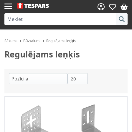
Skip to Content
Sākums
Būvkalumi
Regulējams leņķis
Regulējams leņķis