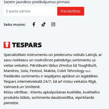
E-pasta adrese
Saņem jaunākos piedāvājumus pirmais:
Pierakstīties
Seko mums:
Specializētais instrumentu un piederumu veikals Latvijā, ar
savu noliktavu un nodrošinot patstāvīgu sortimentu uz
vietas veikalos. Pārstāvam tādus zīmolus kā ToughBuilt,
Mandrex, Sola, Festool, Makita, Cobit Tehnology u.c.
Piedāvāto sortimentu ir iespējams aplūkot un iegādāties
Tespars internetveikalā 24/7, kā arī mūsu veikalos Rīgā,
Valmierā un Smiltenē.
Mūsu vērtības - klientu apkalpošanas kvalitāte, kvalitatīvs
produktu klāsts, sortimenta daudzveidība, iepirkšanās
pieredze.