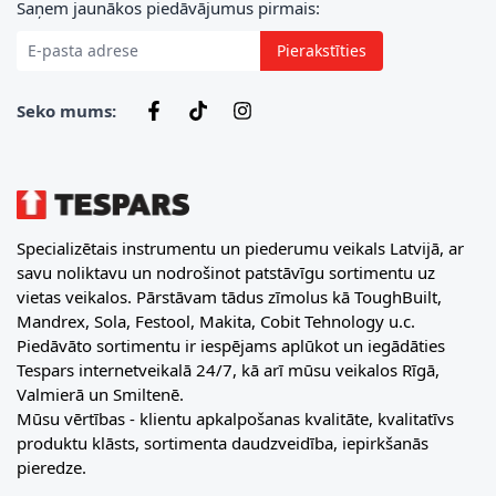
E-pasta adrese
Saņem jaunākos piedāvājumus pirmais:
Pierakstīties
Seko mums:
Specializētais instrumentu un piederumu veikals Latvijā, ar
savu noliktavu un nodrošinot patstāvīgu sortimentu uz
vietas veikalos. Pārstāvam tādus zīmolus kā ToughBuilt,
Mandrex, Sola, Festool, Makita, Cobit Tehnology u.c.
Piedāvāto sortimentu ir iespējams aplūkot un iegādāties
Tespars internetveikalā 24/7, kā arī mūsu veikalos Rīgā,
Valmierā un Smiltenē.
Mūsu vērtības - klientu apkalpošanas kvalitāte, kvalitatīvs
produktu klāsts, sortimenta daudzveidība, iepirkšanās
pieredze.