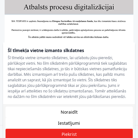
Šī tīmekļa vietne izmanto sīkdatnes
Šī tīmekļa vietne izmanto sīkdatnes, lai uzlabotu jūsu pieredzi,
pārlūkojot vietni. No šīm sīkdatnēm pārlūkprogrammā tiek saglabātas
tikai nepieciešamās sīkdatnes, jo tās ir būtiskas vietnes pamatfunkciju
darbībai. Mēs izmantojam arī trešo pušu sīkdatnes, kas palīdz mums
analizēt un saprast, kā jūs izmantojat šo vietni. Šīs sīkdatnes tiks
saglabātas jūsu pārlūkprogrammā tikai ar jūsu piekrišanu. Jums ir
iespēja arī atteikties no šo sīkdatņu izmantošanas. Tomēr atteikšanās
no dažām no šīm sīkdatnēm var ietekmēt jūsu pārlūkošanas pieredzi.
Noraidīt
Iestatījumi
Piekrist
Filtrēt
Tespars.lv © 2025