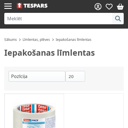
Skip to Content
Sākums
Līmlentas, plēves
Iepakošanas līmlentas
Iepakošanas līmlentas