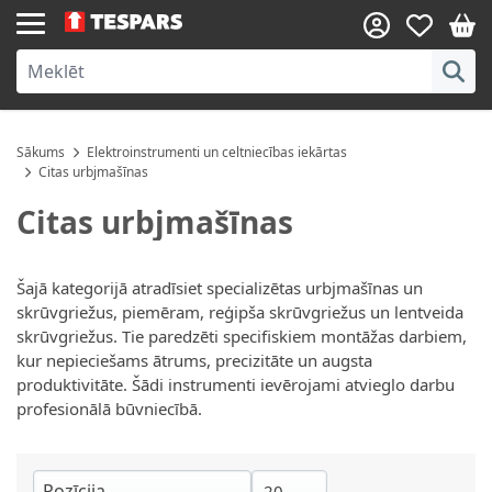
Skip to Content
Sākums
Elektroinstrumenti un celtniecības iekārtas
Citas urbjmašīnas
Citas urbjmašīnas
Šajā kategorijā atradīsiet specializētas urbjmašīnas un
skrūvgriežus, piemēram, reģipša skrūvgriežus un lentveida
skrūvgriežus. Tie paredzēti specifiskiem montāžas darbiem,
kur nepieciešams ātrums, precizitāte un augsta
produktivitāte. Šādi instrumenti ievērojami atvieglo darbu
profesionālā būvniecībā.