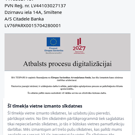
PVN Reģ. nr. LV44103027137
Dzirnavu iela 14A, Smiltene
A/S Citadele Banka
LV76PARX0015704280001
Šī tīmekļa vietne izmanto sīkdatnes
Šī tīmekļa vietne izmanto sīkdatnes, lai uzlabotu jūsu pieredzi,
pārlūkojot vietni. No šīm sīkdatnēm pārlūkprogrammā tiek saglabātas
tikai nepieciešamās sīkdatnes, jo tās ir būtiskas vietnes pamatfunkciju
darbībai. Mēs izmantojam arī trešo pušu sīkdatnes, kas palīdz mums
analizēt un saprast, kā jūs izmantojat šo vietni. Šīs sīkdatnes tiks