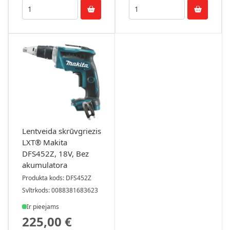
Lentveida skrūvgriezis
LXT® Makita
DFS452Z, 18V, Bez
akumulatora
Produkta kods: DFS452Z
Svītrkods: 0088381683623
Ir pieejams
225,00 €