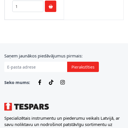
E-pasta adrese
Saņem jaunākos piedāvājumus pirmais:
Pierakstīties
Seko mums:
Specializētais instrumentu un piederumu veikals Latvijā, ar
savu noliktavu un nodrošinot patstāvīgu sortimentu uz