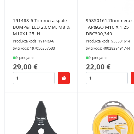
1914R8-6 Trimmera spole
958501614Trimmera s
BUMP&FEED 2.0MM, M8 &
TAP&GO M10 X 1,25
M10X1.25LH
DBC300,340
Produkta kods: 1914R8-6
Produkta kods: 958501614
Svītrkods: 197050357533
Svītrkods: 4002829491744
Ir pieejams
Ir pieejams
29,00 €
22,00 €