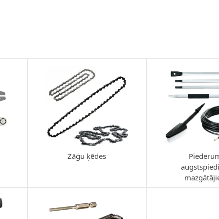
Zāģu ķēdes
Piederu
augstspied
mazgātāj