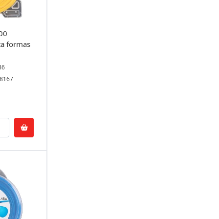
00
a formas
86
58167