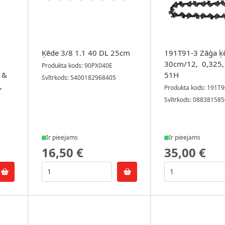
Ķēde 3/8 1.1 40 DL 25cm
191T91-3 Zāģa ķ
30cm/12, 0,325,
Produkta kods: 90PX040E
 &
51H
Svītrkods: 5400182968405
,
Produkta kods: 191T9
Svītrkods: 08838158
Ir pieejams
Ir pieejams
16,50 €
35,00 €