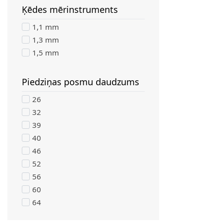
Ķēdes mērinstruments
filter
1,1 mm
1,3 mm
1,5 mm
Piedziņas posmu daudzums
filter
26
32
39
40
46
52
56
60
64