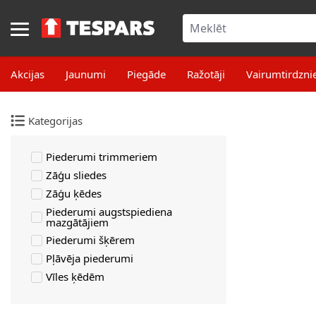
Skip to Content
Akcijas
Jaunumi
Piegāde
Ražotāji
Vairumtirdzni
Kategorijas
Piederumi trimmeriem
Zāģu sliedes
Zāģu ķēdes
Piederumi augstspiediena
mazgātājiem
Piederumi šķērem
Pļāvēja piederumi
Vīles ķēdēm