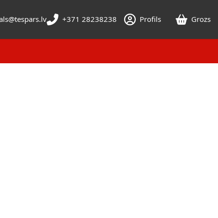
als@tespars.lv
+371 28238238
Profils
Grozs