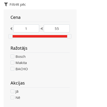
Filtrēt pēc
Cena
filter
€
-
€
Ražotājs
filter
Bosch
Makita
BACHO
Akcijas
filter
Jā
Nē