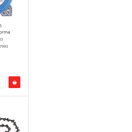
6
orma
33
57993