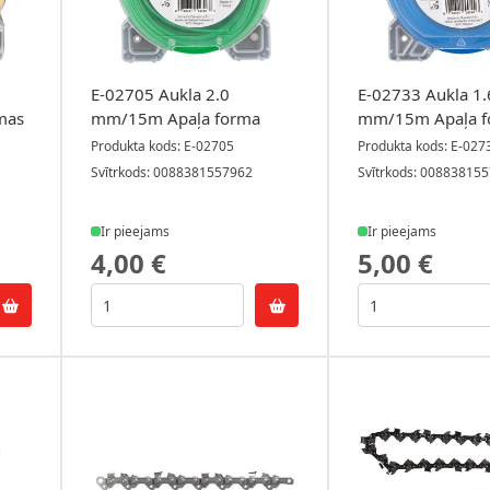
E-02705 Aukla 2.0
E-02733 Aukla 1.
mas
mm/15m Apaļa forma
mm/15m Apaļa f
Produkta kods: E-02705
Produkta kods: E-027
Svītrkods: 0088381557962
Svītrkods: 00883815
Ir pieejams
Ir pieejams
4,00 €
5,00 €