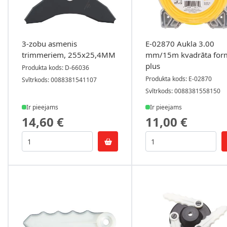
3-zobu asmenis
E-02870 Aukla 3.00
trimmeriem, 255x25,4MM
mm/15m kvadrāta for
plus
Produkta kods: D-66036
Produkta kods: E-02870
Svītrkods: 0088381541107
Svītrkods: 0088381558150
Ir pieejams
Ir pieejams
14,60 €
11,00 €