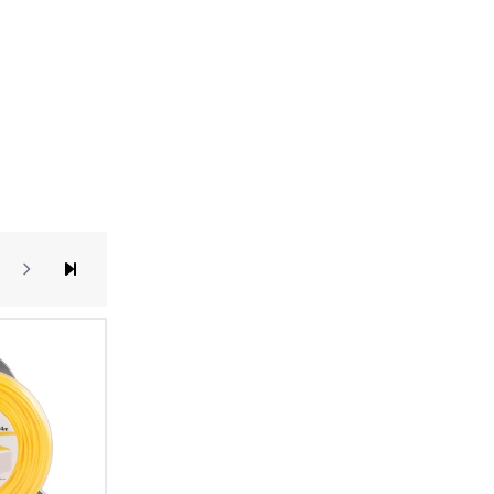
y reading page
apa