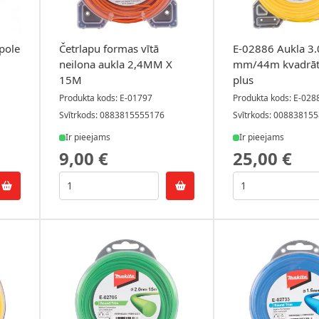
pole
Četrlapu formas vītā
E-02886 Aukla 3.
neilona aukla 2,4MM X
mm/44m kvadrāt
15M
plus
Produkta kods: E-01797
Produkta kods: E-028
Svītrkods: 0883815555176
Svītrkods: 00883815
Ir pieejams
Ir pieejams
9,00 €
25,00 €