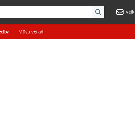
veik
ecība
Mūsu veikali