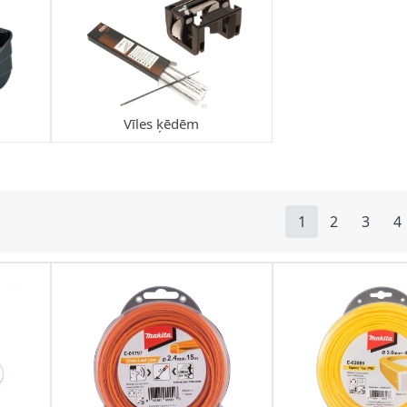
Vīles ķēdēm
1
2
3
4
You're currentl
Lapa
Lapa
L