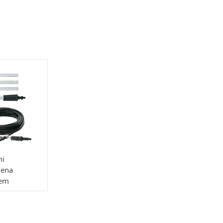
mi
iena
iem