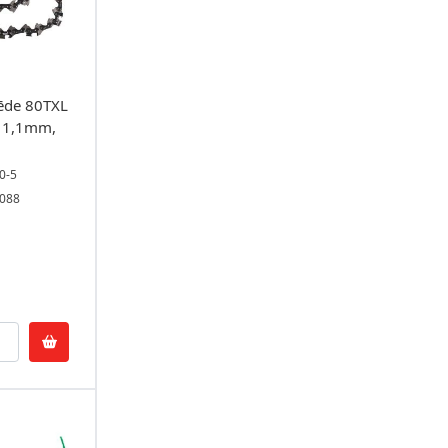
ēde 80TXL
 1,1mm,
0-5
5088