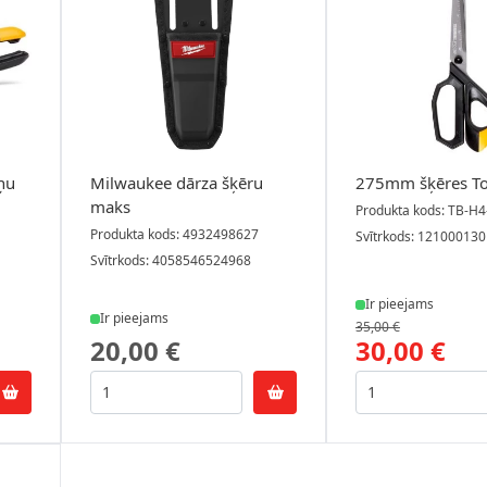
ņu
Milwaukee dārza šķēru
275mm šķēres To
maks
Produkta kods: TB-H4
Produkta kods: 4932498627
Svītrkods: 12100013
Svītrkods: 4058546524968
Ir pieejams
Ir pieejams
35,00 €
20,00 €
30,00 €