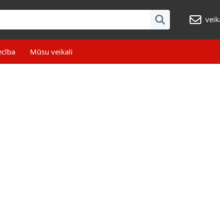
veik
ecība
Mūsu veikali