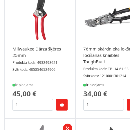
Milwaukee Dārza šķēres
76mm skārdnieka lokš
25mm
locīšanas knaibles
ToughBuilt
Produkta kods: 4932498621
Produkta kods: TB-H4-61-S3
Svītrkods: 4058546524906
Svītrkods: 1210001301214
Ir pieejams
Ir pieejams
45,00 €
34,00 €