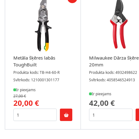
Metāla šķēres labās
Milwaukee Dārza šķēre
ToughBuilt
20mm
Produkta kods: TB-H4-60-R
Produkta kods: 4932498622
Svītrkods: 1210001301177
Svītrkods: 4058546524913
Ir pieejams
Ir pieejams
27,00 €
20,00 €
42,00 €