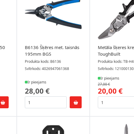
250
B6136 Šķēres met. taisnās
Metāla šķeres kre
195mm BGS
ToughBuilt
Produkta kods: B6136
Produkta kods: TB-H4
Svītrkods: 4026947061368
Svītrkods: 12100013
Ir pieejams
Ir pieejams
27,00 €
28,00 €
20,00 €