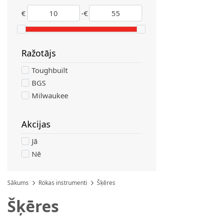
€
-
€
Ražotājs
filter
Toughbuilt
BGS
Milwaukee
Akcijas
filter
Jā
Nē
Sākums
Rokas instrumenti
Šķēres
Šķēres