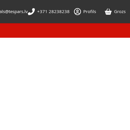
als@tespars.lv
+371 28238238
Profils
Grozs