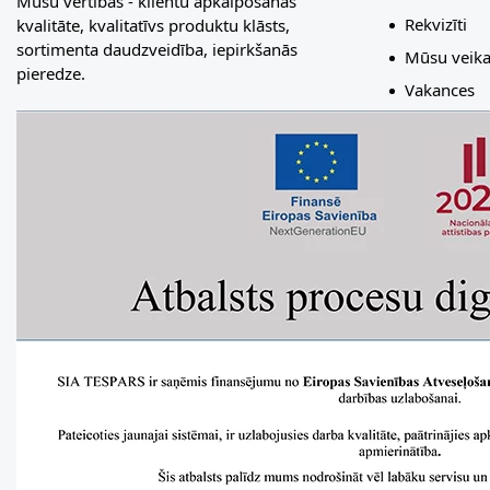
Mūsu vērtības - klientu apkalpošanas
Rekvizīti
kvalitāte, kvalitatīvs produktu klāsts,
sortimenta daudzveidība, iepirkšanās
Mūsu veika
pieredze.
Vakances