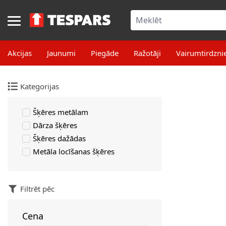
Skip to Content
Akcijas
Jaunumi
Piegāde
Ražotāji
Vairumtirdzni
Kategorijas
Šķēres metālam
Dārza šķēres
Šķēres dažādas
Metāla locīšanas šķēres
Filtrēt pēc
Cena
filter