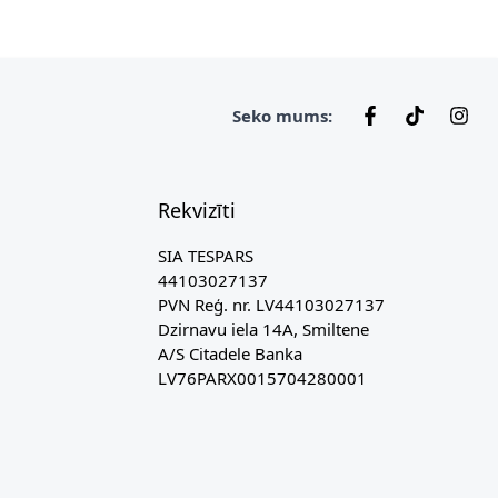
Seko mums:
Rekvizīti
SIA TESPARS
44103027137
PVN Reģ. nr. LV44103027137
Dzirnavu iela 14A, Smiltene
A/S Citadele Banka
LV76PARX0015704280001