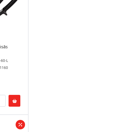
isās
-60-L
01160