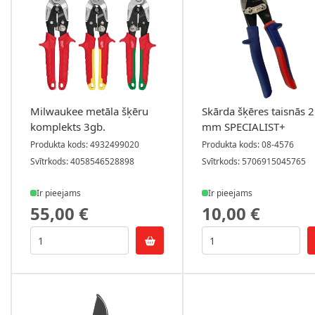
Milwaukee metāla šķēru
Skārda šķēres taisnās 
komplekts 3gb.
mm SPECIALIST+
Produkta kods: 4932499020
Produkta kods: 08-4576
Svītrkods: 4058546528898
Svītrkods: 5706915045765
Ir pieejams
Ir pieejams
55,00 €
10,00 €