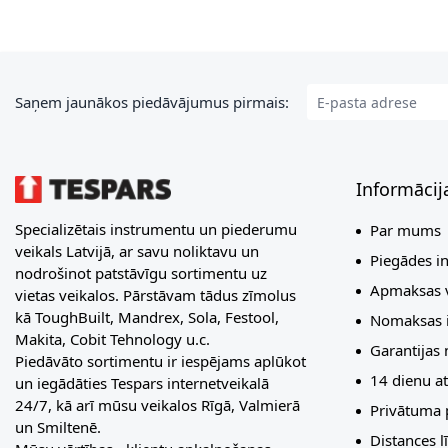
E-pasta adrese
Saņem jaunākos piedāvājumus pirmais:
Informācij
Specializētais instrumentu un piederumu
Par mums
veikals Latvijā, ar savu noliktavu un
Piegādes i
nodrošinot patstāvīgu sortimentu uz
Apmaksas v
vietas veikalos. Pārstāvam tādus zīmolus
kā ToughBuilt, Mandrex, Sola, Festool,
Nomaksas i
Makita, Cobit Tehnology u.c.
Garantijas
Piedāvāto sortimentu ir iespējams aplūkot
14 dienu at
un iegādāties Tespars internetveikalā
24/7, kā arī mūsu veikalos Rīgā, Valmierā
Privātuma p
un Smiltenē.
Distances 