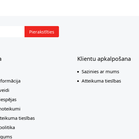
Pierakstīties
a
Klientu apkalpošana
Sazinies ar mums
nformācija
Atteikuma tiesības
eidi
espējas
 noteikumi
teikuma tiesības
olitika
līgums