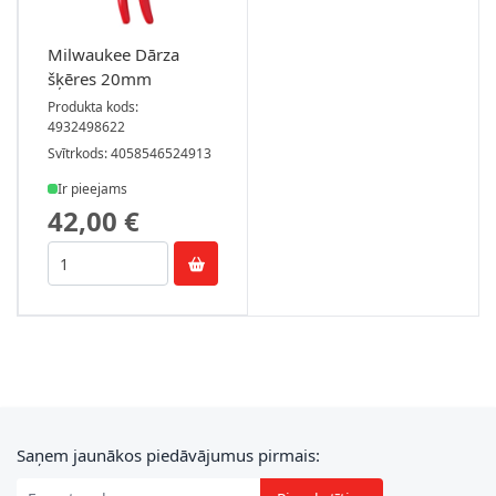
Milwaukee Dārza
šķēres 20mm
Produkta kods:
4932498622
Svītrkods: 4058546524913
Ir pieejams
42,00 €
E-pasta adrese
Saņem jaunākos piedāvājumus pirmais: