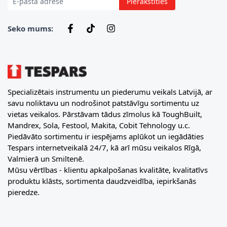
Pierakstīties
Seko mums:
Specializētais instrumentu un piederumu veikals Latvijā, ar
savu noliktavu un nodrošinot patstāvīgu sortimentu uz
vietas veikalos. Pārstāvam tādus zīmolus kā ToughBuilt,
Mandrex, Sola, Festool, Makita, Cobit Tehnology u.c.
Piedāvāto sortimentu ir iespējams aplūkot un iegādāties
Tespars internetveikalā 24/7, kā arī mūsu veikalos Rīgā,
Valmierā un Smiltenē.
Mūsu vērtības - klientu apkalpošanas kvalitāte, kvalitatīvs
produktu klāsts, sortimenta daudzveidība, iepirkšanās
pieredze.