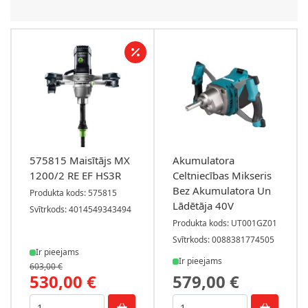
575815 Maisītājs MX
Akumulatora
1200/2 RE EF HS3R
Celtniecības Mikseris
Bez Akumulatora Un
Produkta kods: 575815
Lādētāja 40V
Svītrkods: 4014549343494
Produkta kods: UT001GZ01
Svītrkods: 0088381774505
Ir pieejams
Ir pieejams
603,00 €
530,00 €
579,00 €