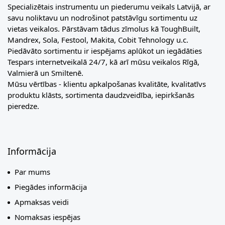
Specializētais instrumentu un piederumu veikals Latvijā, ar
savu noliktavu un nodrošinot patstāvīgu sortimentu uz
vietas veikalos. Pārstāvam tādus zīmolus kā ToughBuilt,
Mandrex, Sola, Festool, Makita, Cobit Tehnology u.c.
Piedāvāto sortimentu ir iespējams aplūkot un iegādāties
Tespars internetveikalā 24/7, kā arī mūsu veikalos Rīgā,
Valmierā un Smiltenē.
Mūsu vērtības - klientu apkalpošanas kvalitāte, kvalitatīvs
produktu klāsts, sortimenta daudzveidība, iepirkšanās
pieredze.
Informācija
Par mums
Piegādes informācija
Apmaksas veidi
Nomaksas iespējas