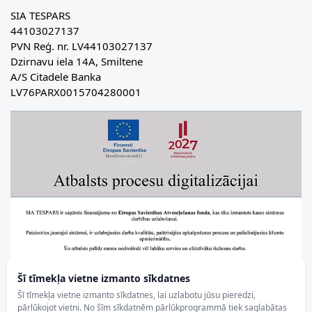
SIA TESPARS
44103027137
PVN Reģ. nr. LV44103027137
Dzirnavu iela 14A, Smiltene
A/S Citadele Banka
LV76PARX0015704280001
Šī tīmekļa vietne izmanto sīkdatnes
Šī tīmekļa vietne izmanto sīkdatnes, lai uzlabotu jūsu pieredzi,
pārlūkojot vietni. No šīm sīkdatnēm pārlūkprogrammā tiek saglabātas