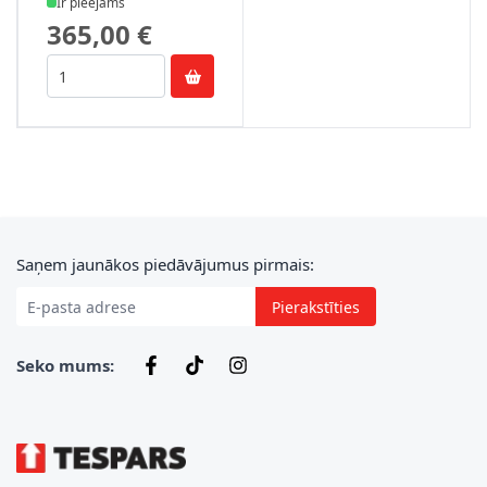
Ir pieejams
365,00 €
E-pasta adrese
Saņem jaunākos piedāvājumus pirmais:
Pierakstīties
Seko mums: