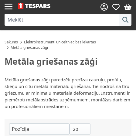
Skip to Content
Sākums
Elektroinstrumenti un celtniecības iekārtas
Metāla griešanas zāģi
Metāla griešanas zāģi
Metāla griešanas zāģi paredzēti precīzai cauruļu, profilu,
stieņu un citu metāla materiālu griešanai. Tie nodrošina tīru
griezumu ar minimālu materiāla deformāciju. Instrumenti ir
piemēroti metālapstrādes uzņēmumiem, montāžas darbiem
un profesionāliem meistariem.