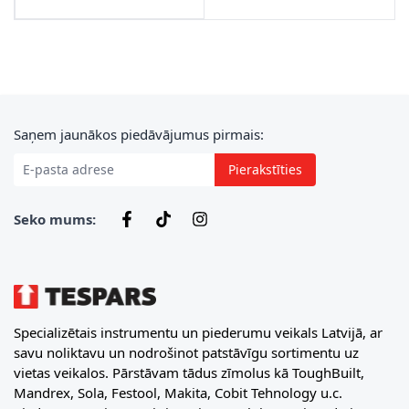
E-pasta adrese
Saņem jaunākos piedāvājumus pirmais:
Pierakstīties
Seko mums:
Specializētais instrumentu un piederumu veikals Latvijā, ar
savu noliktavu un nodrošinot patstāvīgu sortimentu uz
vietas veikalos. Pārstāvam tādus zīmolus kā ToughBuilt,
Mandrex, Sola, Festool, Makita, Cobit Tehnology u.c.