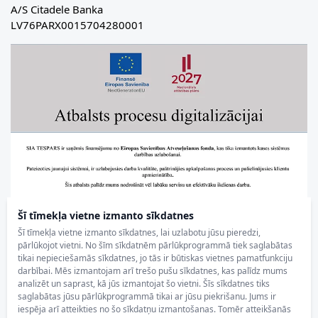
A/S Citadele Banka
LV76PARX0015704280001
Šī tīmekļa vietne izmanto sīkdatnes
Šī tīmekļa vietne izmanto sīkdatnes, lai uzlabotu jūsu pieredzi,
pārlūkojot vietni. No šīm sīkdatnēm pārlūkprogrammā tiek saglabātas
tikai nepieciešamās sīkdatnes, jo tās ir būtiskas vietnes pamatfunkciju
darbībai. Mēs izmantojam arī trešo pušu sīkdatnes, kas palīdz mums
analizēt un saprast, kā jūs izmantojat šo vietni. Šīs sīkdatnes tiks
saglabātas jūsu pārlūkprogrammā tikai ar jūsu piekrišanu. Jums ir
iespēja arī atteikties no šo sīkdatņu izmantošanas. Tomēr atteikšanās