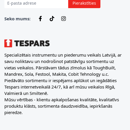
Pierakstīties
Seko mums:
Specializētais instrumentu un piederumu veikals Latvijā, ar
savu noliktavu un nodrošinot patstāvīgu sortimentu uz
vietas veikalos. Pārstāvam tādus zīmolus kā ToughBuilt,
Mandrex, Sola, Festool, Makita, Cobit Tehnology u.c.
Piedāvāto sortimentu ir iespējams aplūkot un iegādāties
Tespars internetveikalā 24/7, kā arī mūsu veikalos Rīgā,
Valmierā un Smiltenē.
Mūsu vērtības - klientu apkalpošanas kvalitāte, kvalitatīvs
produktu klāsts, sortimenta daudzveidība, iepirkšanās
pieredze.