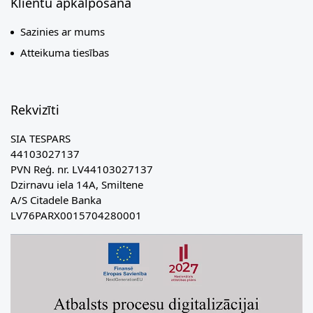
Klientu apkalpošana
Sazinies ar mums
Atteikuma tiesības
Rekvizīti
SIA TESPARS
44103027137
PVN Reģ. nr. LV44103027137
Dzirnavu iela 14A, Smiltene
A/S Citadele Banka
LV76PARX0015704280001