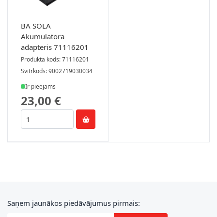
BA SOLA
Akumulatora
adapteris 71116201
Produkta kods: 71116201
Svītrkods: 9002719030034
Ir pieejams
23,00 €
E-pasta adrese
Saņem jaunākos piedāvājumus pirmais: