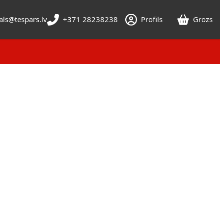
als@tespars.lv
+371 28238238
Profils
Grozs