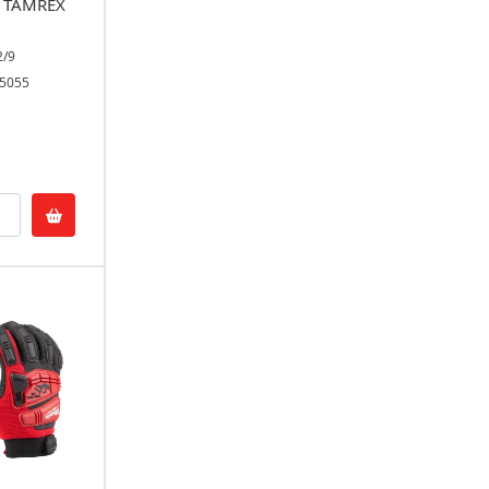
i TAMREX
2/9
15055