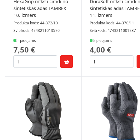
HexaGrip mīksti cimdi no
DuraSoft mīksti cimdi 
sintētiskās ādas TAMREX
sintētiskās ādas TAMR
10. izmērs
11. izmērs
Produkta kods: 44-372/10
Produkta kods: 44-370/11
Svītrkods: 4743211013570
Svītrkods: 4743211001737
Ir pieejams
Ir pieejams
7,50 €
4,00 €