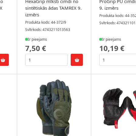
no
HexaGrip mīksti cimdi no
ProGrip PU cimd
EX
sintētiskās ādas TAMREX 9.
9. izmērs
izmērs
Produkta kods: 44-35
Produkta kods: 44-372/9
Svītrkods: 47432110
Svītrkods: 4743211013563
Ir pieejams
Ir pieejams
7,50 €
10,19 €