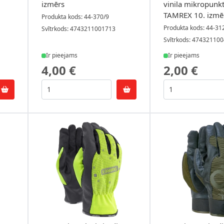
izmērs
vinila mikropunk
TAMREX 10. izmē
Produkta kods: 44-370/9
Produkta kods: 44-31
Svītrkods: 4743211001713
Svītrkods: 47432110
Ir pieejams
Ir pieejams
4,00 €
2,00 €