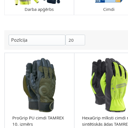
Darba apģērbs
Cimdi
ProGrip PU cimdi TAMREX
HexaGrip mīksti cimdi 
10. izmērs
sintētiskās ādas TAMR