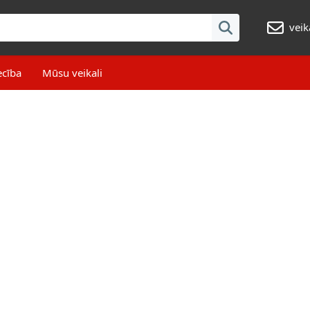
veik
ecība
Mūsu veikali