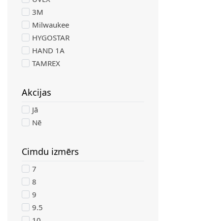
3M
Milwaukee
HYGOSTAR
HAND 1A
TAMREX
Akcijas
filter
Jā
Nē
Cimdu izmērs
filter
7
8
9
9.5
10