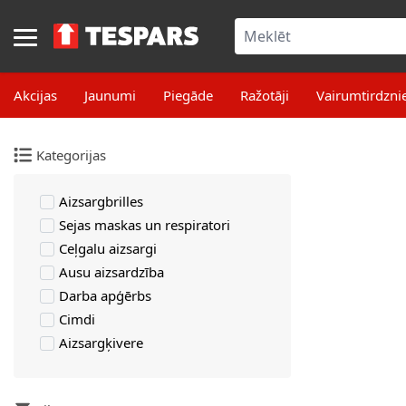
Skip to Content
Akcijas
Jaunumi
Piegāde
Ražotāji
Vairumtirdzni
Kategorijas
Aizsargbrilles
Sejas maskas un respiratori
Ceļgalu aizsargi
Ausu aizsardzība
Darba apģērbs
Cimdi
Aizsargķivere