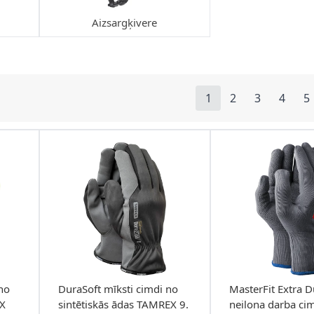
Aizsargķivere
1
2
3
4
5
You're currently re
Lapa
Lapa
Lapa
L
no
DuraSoft mīksti cimdi no
MasterFit Extra D
EX
sintētiskās ādas TAMREX 9.
neilona darba cim