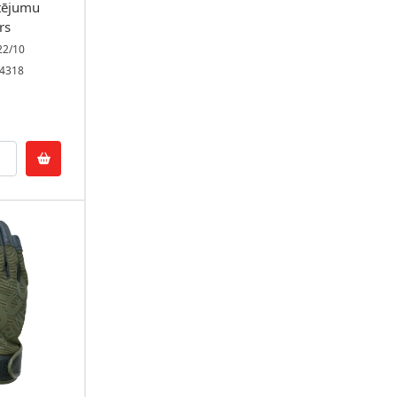
tējumu
rs
22/10
04318