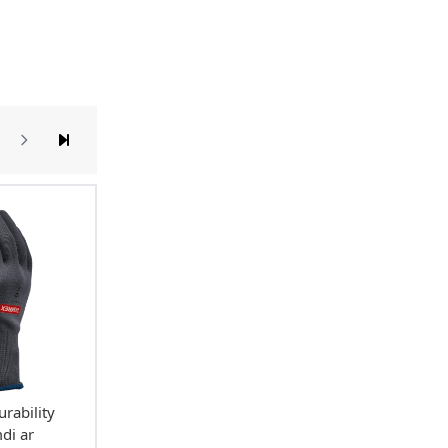
ading page
apa
urability
di ar