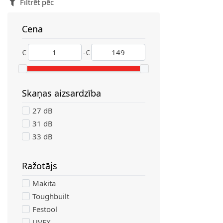
Filtrēt pēc
Cena
filter
€
-
€
Skaņas aizsardzība
filter
27 dB
31 dB
33 dB
Ražotājs
filter
Makita
Toughbuilt
Festool
UVEX