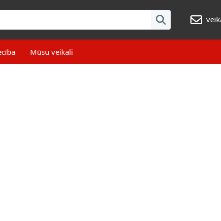
veik
ecība
Mūsu veikali