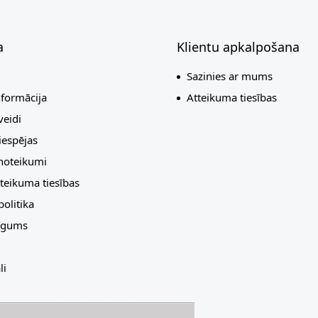
a
Klientu apkalpošana
Sazinies ar mums
nformācija
Atteikuma tiesības
eidi
espējas
 noteikumi
teikuma tiesības
olitika
līgums
li