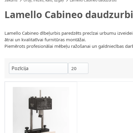
Sākums
Urbji, frēzes, kalti, uzgaļi
Lamello Cabineo daudzurbis
Lamello Cabineo daudzurbi
Lamello Cabineo dībeļurbis paredzēts precīzai urbumu izveid
ātrai un kvalitatīvai furnitūras montāžai.
Piemērots profesionālai mēbeļu ražošanai un galdniecības darb