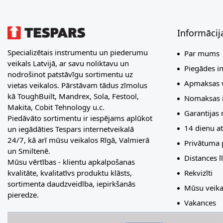
Informācij
Specializētais instrumentu un piederumu
Par mums
veikals Latvijā, ar savu noliktavu un
Piegādes i
nodrošinot patstāvīgu sortimentu uz
Apmaksas v
vietas veikalos. Pārstāvam tādus zīmolus
kā ToughBuilt, Mandrex, Sola, Festool,
Nomaksas i
Makita, Cobit Tehnology u.c.
Garantijas
Piedāvāto sortimentu ir iespējams aplūkot
14 dienu at
un iegādāties Tespars internetveikalā
24/7, kā arī mūsu veikalos Rīgā, Valmierā
Privātuma p
un Smiltenē.
Distances 
Mūsu vērtības - klientu apkalpošanas
Rekvizīti
kvalitāte, kvalitatīvs produktu klāsts,
sortimenta daudzveidība, iepirkšanās
Mūsu veika
pieredze.
Vakances