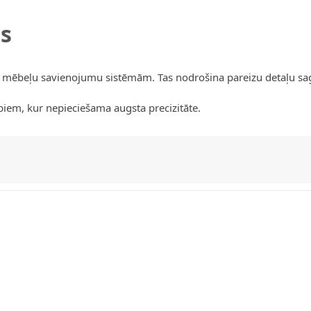
s
ei mēbeļu savienojumu sistēmām. Tas nodrošina pareizu detaļu s
iem, kur nepieciešama augsta precizitāte.