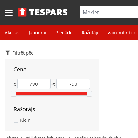
Skip to Content
Akcijas
Jaunumi
Piegāde
Ražotāji
Vairumtirdzni
Filtrēt pēc
Cena
filter
€
-
€
Ražotājs
filter
Klein