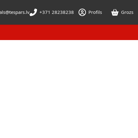
als@tespars.lv
+371 28238238
Profils
Grozs