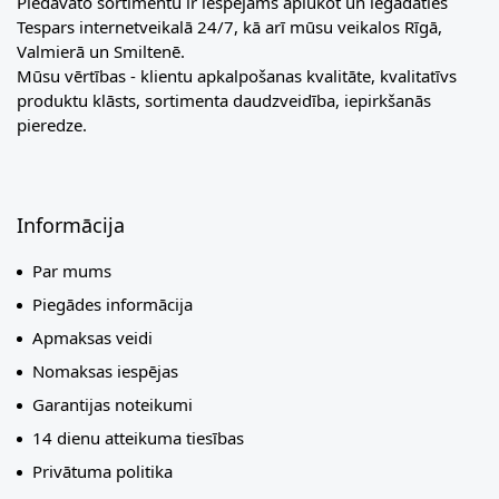
Piedāvāto sortimentu ir iespējams aplūkot un iegādāties
Tespars internetveikalā 24/7, kā arī mūsu veikalos Rīgā,
Valmierā un Smiltenē.
Mūsu vērtības - klientu apkalpošanas kvalitāte, kvalitatīvs
produktu klāsts, sortimenta daudzveidība, iepirkšanās
pieredze.
Informācija
Par mums
Piegādes informācija
Apmaksas veidi
Nomaksas iespējas
Garantijas noteikumi
14 dienu atteikuma tiesības
Privātuma politika