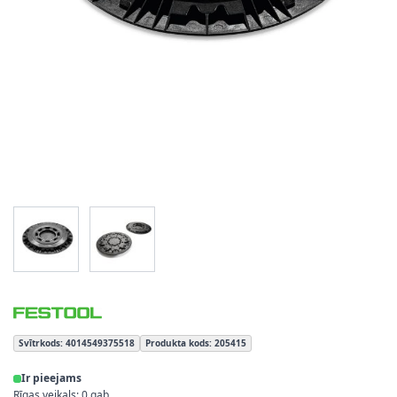
View larger image
View larger image
Svītrkods: 4014549375518
Produkta kods: 205415
Ir pieejams
Rīgas veikals: 0 gab.