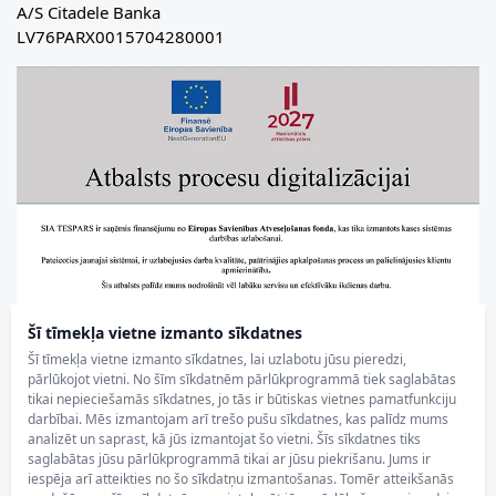
A/S Citadele Banka
LV76PARX0015704280001
Šī tīmekļa vietne izmanto sīkdatnes
Šī tīmekļa vietne izmanto sīkdatnes, lai uzlabotu jūsu pieredzi,
pārlūkojot vietni. No šīm sīkdatnēm pārlūkprogrammā tiek saglabātas
tikai nepieciešamās sīkdatnes, jo tās ir būtiskas vietnes pamatfunkciju
darbībai. Mēs izmantojam arī trešo pušu sīkdatnes, kas palīdz mums
analizēt un saprast, kā jūs izmantojat šo vietni. Šīs sīkdatnes tiks
saglabātas jūsu pārlūkprogrammā tikai ar jūsu piekrišanu. Jums ir
iespēja arī atteikties no šo sīkdatņu izmantošanas. Tomēr atteikšanās