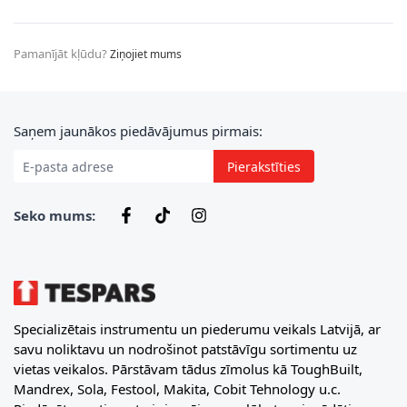
Pamanījāt kļūdu?
Ziņojiet mums
E-pasta adrese
Saņem jaunākos piedāvājumus pirmais:
Pierakstīties
Seko mums:
Specializētais instrumentu un piederumu veikals Latvijā, ar
savu noliktavu un nodrošinot patstāvīgu sortimentu uz
vietas veikalos. Pārstāvam tādus zīmolus kā ToughBuilt,
Mandrex, Sola, Festool, Makita, Cobit Tehnology u.c.