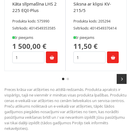
Kāta slīpmašīna LHS 2
Siksna ar klipsi KV-
225 EQI-Plus
215/5
Produkta kods: 575990
Produkta kods: 205294
Svītrkods: 4014549353585
Svītrkods: 4014549370414
Ir pieejams
Ir pieejams
1 500,00 €
11,50 €
Preces krāsa var atšķirties no attēlā redzamās. Produkta apraksts ir
vispārīgs, tajā ne vienmēr ir minētas visas produkta īpašības. Produktu
cenas e-veikalā var atšķirties no cenām lielveikalos un servisa centros.
Preču atlikums noliktavā un e-veikalā var atšķirties, tāpēc šādos
gadījumos piegādes nosacījumi var atšķirties no tiem, kas norādīti
pasūtījuma veikšanas brīdī un / vai nevarēsim izpildīt Jūsu pasūtījumu
vai tikai daļēji izpildīt (tādos gadījumos Pircējs tiek informēts
nekavējoties).