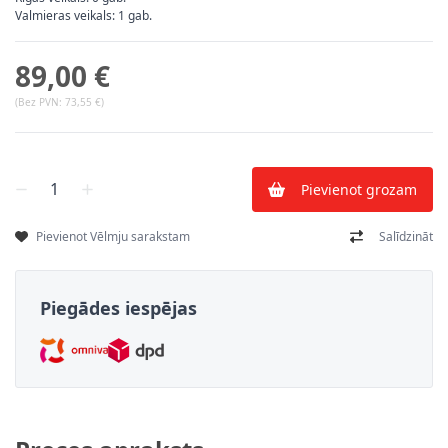
Valmieras veikals: 1 gab.
89,00 €
(Bez PVN:
73,55 €
)
Skaits
Pievienot grozam
Pievienot Vēlmju sarakstam
Salīdzināt
Piegādes iespējas