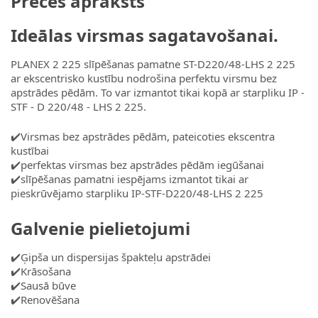
Preces apraksts
Ideālas virsmas sagatavošanai.
PLANEX 2 225 slīpēšanas pamatne ST-D220/48-LHS 2 225
ar ekscentrisko kustību nodrošina perfektu virsmu bez
apstrādes pēdām. To var izmantot tikai kopā ar starpliku IP -
STF - D 220/48 - LHS 2 225.
✔️Virsmas bez apstrādes pēdām, pateicoties ekscentra
kustībai
✔️perfektas virsmas bez apstrādes pēdām iegūšanai
✔️slīpēšanas pamatni iespējams izmantot tikai ar
pieskrūvējamo starpliku IP-STF-D220/48-LHS 2 225
Galvenie pielietojumi
✔️Ģipša un dispersijas špakteļu apstrādei
✔️Krāsošana
✔️Sausā būve
✔️Renovēšana