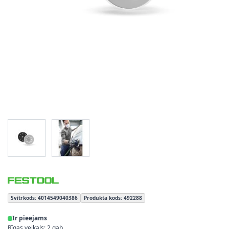
View larger image
View larger image
Svītrkods: 4014549040386
Produkta kods: 492288
Ir pieejams
Rīgas veikals: 2 gab.