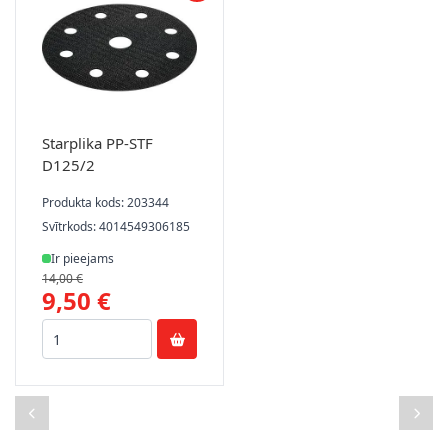
Starplika PP-STF
D125/2
Produkta kods: 203344
Svītrkods: 4014549306185
Ir pieejams
14,00 €
9,50 €