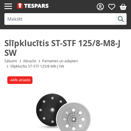
Skip to Content
Slīpklucītis ST-STF 125/8-M8-J
SW
Sākums
Abrazīvi
Pamatnes un adapteri
Slīpklucītis ST-STF 125/8-M8-J SW
-44% atlaide