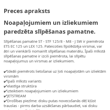
Preces apraksts
Noapaļojumiem un izliekumiem
paredzēta slīpēšanas pamatne.
Slīpēšanas pamatne ST - STF 125/8 - M8 - J SW ir piemērota
ETS EC 125 un LEX 125. Pateicoties līpslēdzēja virsmai, var
ātri un vienkārši nomainīt slīpēšanas materiālu. Īpaši mīkstā
slīpēšanas pamatne ir izcili piemērota, lai slīpētu
noapaļojumus un virsmas ar izliekumiem.
✔️Ideāli piemērots lietošanai uz ļoti noapaļotām un izliektām
virsmām
✔️īpaši mīksts variants
✔️elastīga struktūra
✔️izteiktiem noapaļojumiem un izliekumiem
✔️JETSTREAM
✔️Drošības piezīme: disku putas novecošanās dēļ kļūst
trauslas - pirms darba uzsākšanas pārbaudiet, vai disku