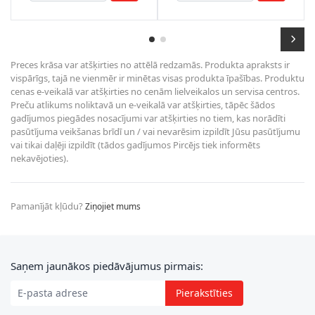
Preces krāsa var atšķirties no attēlā redzamās. Produkta apraksts ir
vispārīgs, tajā ne vienmēr ir minētas visas produkta īpašības. Produktu
cenas e-veikalā var atšķirties no cenām lielveikalos un servisa centros.
Preču atlikums noliktavā un e-veikalā var atšķirties, tāpēc šādos
gadījumos piegādes nosacījumi var atšķirties no tiem, kas norādīti
pasūtījuma veikšanas brīdī un / vai nevarēsim izpildīt Jūsu pasūtījumu
vai tikai daļēji izpildīt (tādos gadījumos Pircējs tiek informēts
nekavējoties).
Pamanījāt kļūdu?
Ziņojiet mums
E-pasta adrese
Saņem jaunākos piedāvājumus pirmais:
Pierakstīties