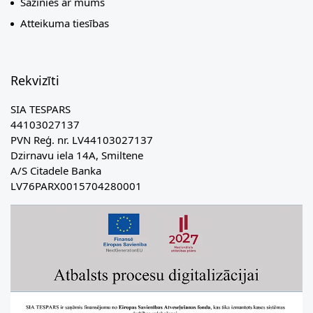
Sazinies ar mums
Atteikuma tiesības
Rekvizīti
SIA TESPARS
44103027137
PVN Reģ. nr. LV44103027137
Dzirnavu iela 14A, Smiltene
A/S Citadele Banka
LV76PARX0015704280001