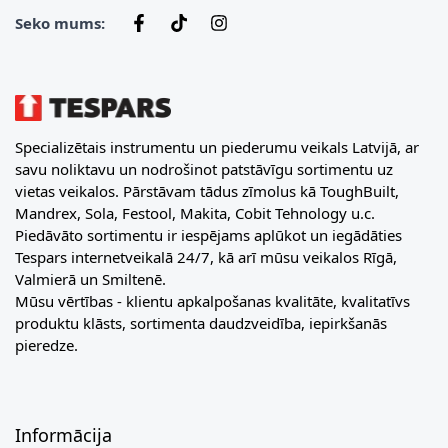
Seko mums:
Specializētais instrumentu un piederumu veikals Latvijā, ar
savu noliktavu un nodrošinot patstāvīgu sortimentu uz
vietas veikalos. Pārstāvam tādus zīmolus kā ToughBuilt,
Mandrex, Sola, Festool, Makita, Cobit Tehnology u.c.
Piedāvāto sortimentu ir iespējams aplūkot un iegādāties
Tespars internetveikalā 24/7, kā arī mūsu veikalos Rīgā,
Valmierā un Smiltenē.
Mūsu vērtības - klientu apkalpošanas kvalitāte, kvalitatīvs
produktu klāsts, sortimenta daudzveidība, iepirkšanās
pieredze.
Informācija