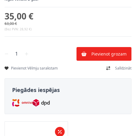
35,00 €
63,00 €
(Bez PVN:
28,92 €
)
Skaits
Pievienot grozam
Pievienot Vēlmju sarakstam
Salīdzināt
Piegādes iespējas