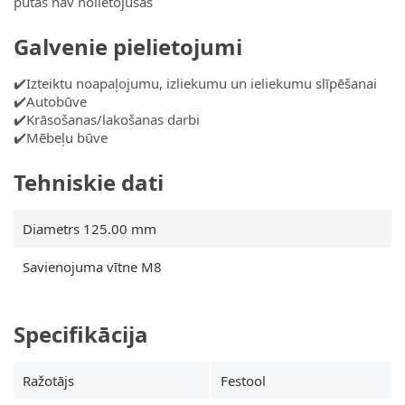
putas nav nolietojušās
Galvenie pielietojumi
✔️Izteiktu noapaļojumu, izliekumu un ieliekumu slīpēšanai
✔️Autobūve
✔️Krāsošanas/lakošanas darbi
✔️Mēbeļu būve
Tehniskie dati
Diametrs 125.00 mm
Savienojuma vītne M8
Specifikācija
Ražotājs
Festool