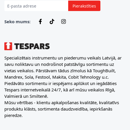
Pierakstīties
Seko mums:
Specializētais instrumentu un piederumu veikals Latvijā, ar
savu noliktavu un nodrošinot patstāvīgu sortimentu uz
vietas veikalos. Pārstāvam tādus zīmolus kā ToughBuilt,
Mandrex, Sola, Festool, Makita, Cobit Tehnology u.c.
Piedāvāto sortimentu ir iespējams aplūkot un iegādāties
Tespars internetveikalā 24/7, kā arī mūsu veikalos Rīgā,
Valmierā un Smiltenē.
Mūsu vērtības - klientu apkalpošanas kvalitāte, kvalitatīvs
produktu klāsts, sortimenta daudzveidība, iepirkšanās
pieredze.