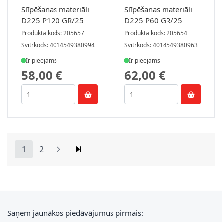
Slīpēšanas materiāli
Slīpēšanas materiāli
D225 P120 GR/25
D225 P60 GR/25
Produkta kods: 205657
Produkta kods: 205654
Svītrkods: 4014549380994
Svītrkods: 4014549380963
Ir pieejams
Ir pieejams
58,00 €
62,00 €
1
2
You're currently reading page
Lapa
E-pasta adrese
Saņem jaunākos piedāvājumus pirmais: