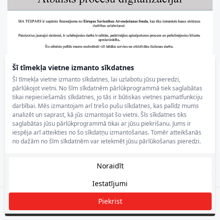
Šī tīmekļa vietne izmanto sīkdatnes
Šī tīmekļa vietne izmanto sīkdatnes, lai uzlabotu jūsu pieredzi,
pārlūkojot vietni. No šīm sīkdatnēm pārlūkprogrammā tiek saglabātas
tikai nepieciešamās sīkdatnes, jo tās ir būtiskas vietnes pamatfunkciju
darbībai. Mēs izmantojam arī trešo pušu sīkdatnes, kas palīdz mums
analizēt un saprast, kā jūs izmantojat šo vietni. Šīs sīkdatnes tiks
saglabātas jūsu pārlūkprogrammā tikai ar jūsu piekrišanu. Jums ir
iespēja arī atteikties no šo sīkdatņu izmantošanas. Tomēr atteikšanās
no dažām no šīm sīkdatnēm var ietekmēt jūsu pārlūkošanas pieredzi.
Noraidīt
Iestatījumi
Piekrist
Filtrēt
Tespars.lv © 2025