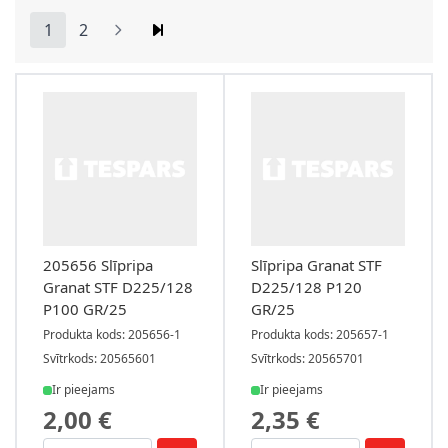
1
2
You're currently reading page
Lapa
205656 Slīpripa
Slīpripa Granat STF
Granat STF D225/128
D225/128 P120
P100 GR/25
GR/25
Produkta kods: 205656-1
Produkta kods: 205657-1
Svītrkods: 20565601
Svītrkods: 20565701
Ir pieejams
Ir pieejams
2,00 €
2,35 €