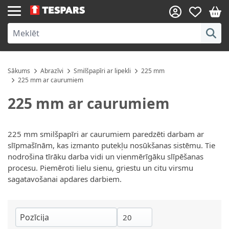
Skip to Content
Sākums
Abrazīvi
Smilšpapīri ar lipekli
225 mm
225 mm ar caurumiem
225 mm ar caurumiem
225 mm smilšpapīri ar caurumiem paredzēti darbam ar
slīpmašīnām, kas izmanto putekļu nosūkšanas sistēmu. Tie
nodrošina tīrāku darba vidi un vienmērīgāku slīpēšanas
procesu. Piemēroti lielu sienu, griestu un citu virsmu
sagatavošanai apdares darbiem.