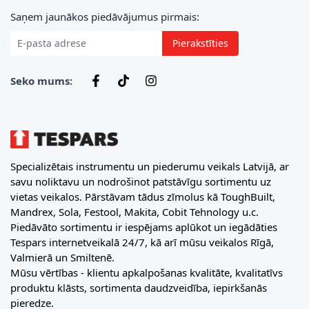
E-pasta adrese
Saņem jaunākos piedāvājumus pirmais:
Pierakstīties
Seko mums:
Specializētais instrumentu un piederumu veikals Latvijā, ar
savu noliktavu un nodrošinot patstāvīgu sortimentu uz
vietas veikalos. Pārstāvam tādus zīmolus kā ToughBuilt,
Mandrex, Sola, Festool, Makita, Cobit Tehnology u.c.
Piedāvāto sortimentu ir iespējams aplūkot un iegādāties
Tespars internetveikalā 24/7, kā arī mūsu veikalos Rīgā,
Valmierā un Smiltenē.
Mūsu vērtības - klientu apkalpošanas kvalitāte, kvalitatīvs
produktu klāsts, sortimenta daudzveidība, iepirkšanās
pieredze.