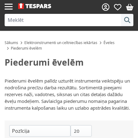
Skip to Content
Sākums
Elektroinstrumenti un celtniecības iekārtas
Ēveles
Piederumi ēvelēm
Piederumi ēvelēm
Piederumi ēvelēm palīdz uzturēt instrumenta veiktspēju un
nodrošina precīzu darba rezultātu. Sortimentā pieejami
rezerves naži, vadotnes, siksnas un citas detaļas dažādu
ēveļu modeļiem. Savlaicīga piederumu nomaiņa pagarina
instrumenta kalpošanas laiku un uzlabo apstrādes kvalitāti.