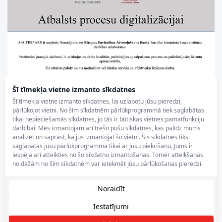
Šī tīmekļa vietne izmanto sīkdatnes
Šī tīmekļa vietne izmanto sīkdatnes, lai uzlabotu jūsu pieredzi,
pārlūkojot vietni. No šīm sīkdatnēm pārlūkprogrammā tiek saglabātas
tikai nepieciešamās sīkdatnes, jo tās ir būtiskas vietnes pamatfunkciju
darbībai. Mēs izmantojam arī trešo pušu sīkdatnes, kas palīdz mums
analizēt un saprast, kā jūs izmantojat šo vietni. Šīs sīkdatnes tiks
saglabātas jūsu pārlūkprogrammā tikai ar jūsu piekrišanu. Jums ir
iespēja arī atteikties no šo sīkdatņu izmantošanas. Tomēr atteikšanās
no dažām no šīm sīkdatnēm var ietekmēt jūsu pārlūkošanas pieredzi.
Noraidīt
Iestatījumi