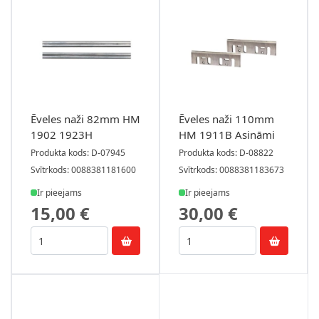
Ēveles naži 82mm HM
Ēveles naži 110mm
1902 1923H
HM 1911B Asināmi
Produkta kods: D-07945
Produkta kods: D-08822
Svītrkods: 0088381181600
Svītrkods: 0088381183673
Ir pieejams
Ir pieejams
15,00 €
30,00 €