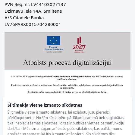
PVN Reģ. nr. LV44103027137
Dzirnavu iela 14A, Smiltene
A/S Citadele Banka
LV76PARX0015704280001
Šī tīmekļa vietne izmanto sīkdatnes
Šī tīmekļa vietne izmanto sīkdatnes, lai uzlabotu jūsu pieredzi,
pārlūkojot vietni. No šīm sīkdatnēm pārlūkprogrammā tiek saglabātas
tikai nepieciešamās sīkdatnes, jo tās ir būtiskas vietnes pamatfunkciju
darbībai. Mēs izmantojam arī trešo pušu sīkdatnes, kas palīdz mums
analizēt un saprast, kā jūs izmantojat šo vietni. Šīs sīkdatnes tiks