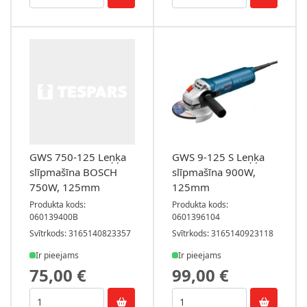
GWS 750-125 Leņķa
GWS 9-125 S Leņķa
slīpmašīna BOSCH
slīpmašīna 900W,
750W, 125mm
125mm
Produkta kods:
Produkta kods:
060139400B
0601396104
Svītrkods: 3165140823357
Svītrkods: 3165140923118
Ir pieejams
Ir pieejams
75,00 €
99,00 €