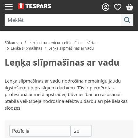
Skip to Content
Sākums
Elektroinstrumenti un celtniecības iekārtas
Leņķa slīpmašīnas
Leņķa slīpmašīnas ar vadu
Leņķa slīpmašīnas ar vadu
Leņķa slīpmašīnas ar vadu nodrošina nemainīgu jaudu
ilgstošiem un prasīgiem darbiem. Tās ir piemērotas
profesionālai metālapstrādei, būvniecībai un ražošanai.
Stabila veiktspēja nodrošina efektīvu darbu arī pie lielākas
slodzes.