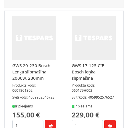
GWS 20-230 Bosch
GWS 17-125 CIE
Leņķa slīpmašīna
Bosch leņķa
2000w, 230mm
slīpmašīna
Produkta kods:
Produkta kods:
06018C1302
060179H002
Svītrkods: 4059952546728
Svītrkods: 4059952576527
Ir pieejams
Ir pieejams
155,00 €
229,00 €