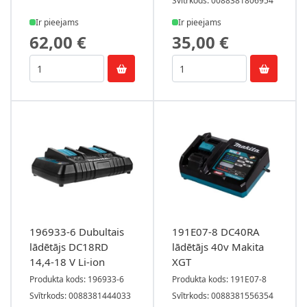
Svītrkods: 0088381806954
Ir pieejams
Ir pieejams
62,00 €
35,00 €
196933-6 Dubultais
191E07-8 DC40RA
lādētājs DC18RD
lādētājs 40v Makita
14,4-18 V Li-ion
XGT
Produkta kods: 196933-6
Produkta kods: 191E07-8
Svītrkods: 0088381444033
Svītrkods: 0088381556354