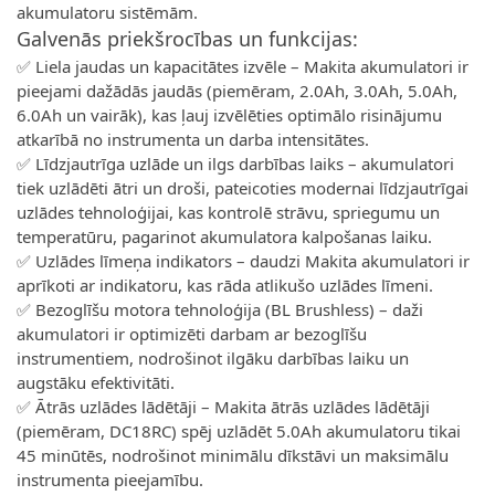
akumulatoru sistēmām.
Galvenās priekšrocības un funkcijas:
✅ Liela jaudas un kapacitātes izvēle – Makita akumulatori ir
pieejami dažādās jaudās (piemēram, 2.0Ah, 3.0Ah, 5.0Ah,
6.0Ah un vairāk), kas ļauj izvēlēties optimālo risinājumu
atkarībā no instrumenta un darba intensitātes.
✅ Līdzjautrīga uzlāde un ilgs darbības laiks – akumulatori
tiek uzlādēti ātri un droši, pateicoties modernai līdzjautrīgai
uzlādes tehnoloģijai, kas kontrolē strāvu, spriegumu un
temperatūru, pagarinot akumulatora kalpošanas laiku.
✅ Uzlādes līmeņa indikators – daudzi Makita akumulatori ir
aprīkoti ar indikatoru, kas rāda atlikušo uzlādes līmeni.
✅ Bezoglīšu motora tehnoloģija (BL Brushless) – daži
akumulatori ir optimizēti darbam ar bezoglīšu
instrumentiem, nodrošinot ilgāku darbības laiku un
augstāku efektivitāti.
✅ Ātrās uzlādes lādētāji – Makita ātrās uzlādes lādētāji
(piemēram, DC18RC) spēj uzlādēt 5.0Ah akumulatoru tikai
45 minūtēs, nodrošinot minimālu dīkstāvi un maksimālu
instrumenta pieejamību.