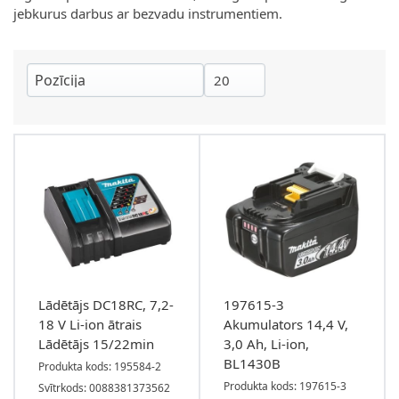
jebkurus darbus ar bezvadu instrumentiem.
Lādētājs DC18RC, 7,2-
197615-3
18 V Li-ion ātrais
Akumulators 14,4 V,
Lādētājs 15/22min
3,0 Ah, Li-ion,
BL1430B
Produkta kods: 195584-2
Produkta kods: 197615-3
Svītrkods: 0088381373562