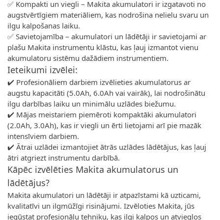
✅ Kompakti un viegli – Makita akumulatori ir izgatavoti no
augstvērtīgiem materiāliem, kas nodrošina nelielu svaru un
ilgu kalpošanas laiku.
✅ Savietojamība – akumulatori un lādētāji ir savietojami ar
plašu Makita instrumentu klāstu, kas ļauj izmantot vienu
akumulatoru sistēmu dažādiem instrumentiem.
Ieteikumi izvēlei:
✔️ Profesionāliem darbiem izvēlieties akumulatorus ar
augstu kapacitāti (5.0Ah, 6.0Ah vai vairāk), lai nodrošinātu
ilgu darbības laiku un minimālu uzlādes biežumu.
✔️ Mājas meistariem piemēroti kompaktāki akumulatori
(2.0Ah, 3.0Ah), kas ir viegli un ērti lietojami arī pie mazāk
intensīviem darbiem.
✔️ Ātrai uzlādei izmantojiet ātrās uzlādes lādētājus, kas ļauj
ātri atgriezt instrumentu darbībā.
Kāpēc izvēlēties Makita akumulatorus un
lādētājus?
Makita akumulatori un lādētāji ir atpazīstami kā uzticami,
kvalitatīvi un ilgmūžīgi risinājumi. Izvēloties Makita, jūs
iegūstat profesionālu tehniku, kas ilgi kalpos un atvieglos