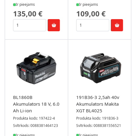
Ir pieejams
Ir pieejams
135,00 €
109,00 €
BL1860B
191B36-3 2,5ah 40v
Akumulators 18 V, 6.0
Akumulators Makita
Ah Li-ion
XGT BL4025
Produkta kods: 197422-4
Produkta kods: 191B36-3
Svītrkods: 0088381464123
Svītrkods: 0088381556521
Ir pieejams
Ir pieejams