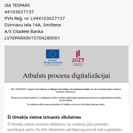
SIA TESPARS
44103027137
PVN Reģ. nr. LV44103027137
Dzirnavu iela 14A, Smiltene
A/S Citadele Banka
LV76PARX0015704280001
Šī tīmekļa vietne izmanto sīkdatnes
Šī tīmekļa vietne izmanto sīkdatnes, lai uzlabotu jūsu pieredzi,
pārlūkojot vietni. No šīm sīkdatnēm pārlūkprogrammā tiek saglabātas