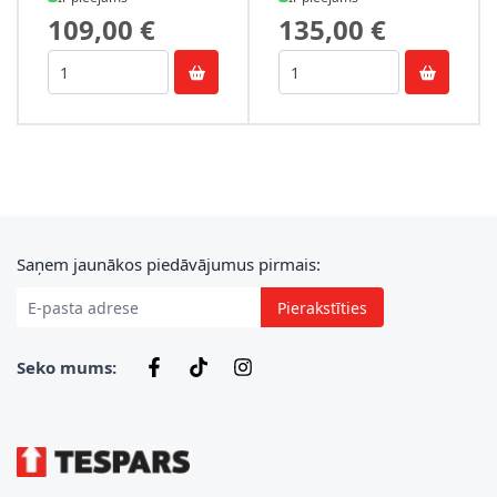
109,00 €
135,00 €
E-pasta adrese
Saņem jaunākos piedāvājumus pirmais:
Pierakstīties
Seko mums: