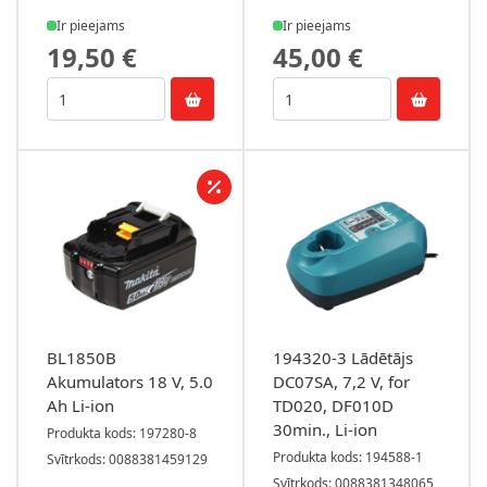
Ir pieejams
Ir pieejams
19,50 €
45,00 €
BL1850B
194320-3 Lādētājs
Akumulators 18 V, 5.0
DC07SA, 7,2 V, for
Ah Li-ion
TD020, DF010D
30min., Li-ion
Produkta kods: 197280-8
Produkta kods: 194588-1
Svītrkods: 0088381459129
Svītrkods: 0088381348065