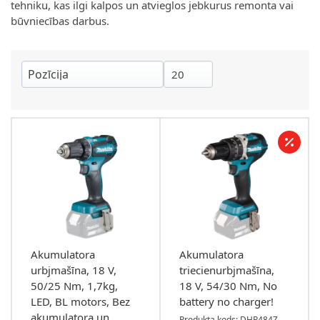
tehniku, kas ilgi kalpos un atvieglos jebkurus remonta vai
būvniecības darbus.
Akumulatora
Akumulatora
urbjmašīna, 18 V,
triecienurbjmašīna,
50/25 Nm, 1,7kg,
18 V, 54/30 Nm, No
LED, BL motors, Bez
battery no charger!
akumulatora un
Produkta kods: DHP484Z