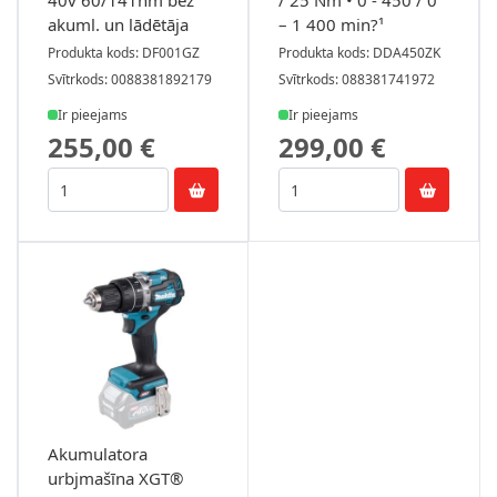
40v 60/141nm bez
/ 25 Nm • 0 - 450 / 0
akuml. un lādētāja
– 1 400 min?¹
Produkta kods: DF001GZ
Produkta kods: DDA450ZK
Svītrkods: 0088381892179
Svītrkods: 088381741972
Ir pieejams
Ir pieejams
255,00 €
299,00 €
Akumulatora
urbjmašīna XGT®