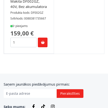
Makita DF002GZ,
40V, Bez akumulatora
Produkta kods: DF002GZ
Svītrkods: 0088381735667
Ir pieejams
159,00 €
E-pasta adrese
Saņem jaunākos piedāvājumus pirmais:
Pierakstīties
Seko mums: