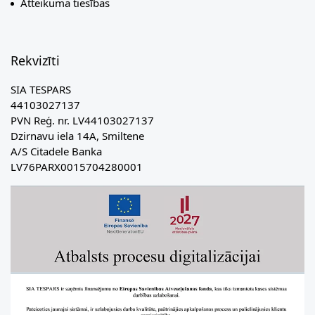
Atteikuma tiesības
Rekvizīti
SIA TESPARS
44103027137
PVN Reģ. nr. LV44103027137
Dzirnavu iela 14A, Smiltene
A/S Citadele Banka
LV76PARX0015704280001