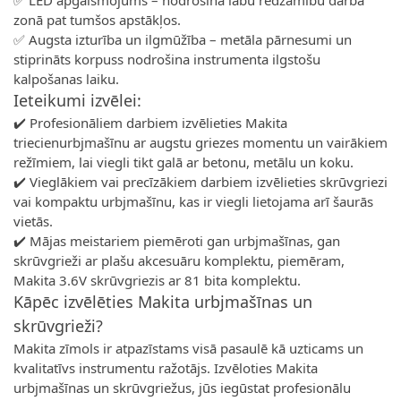
✅ LED apgaismojums – nodrošina labu redzamību darba
zonā pat tumšos apstākļos.
✅ Augsta izturība un ilgmūžība – metāla pārnesumi un
stiprināts korpuss nodrošina instrumenta ilgstošu
kalpošanas laiku.
Ieteikumi izvēlei:
✔️ Profesionāliem darbiem izvēlieties Makita
triecienurbjmašīnu ar augstu griezes momentu un vairākiem
režīmiem, lai viegli tikt galā ar betonu, metālu un koku.
✔️ Vieglākiem vai precīzākiem darbiem izvēlieties skrūvgriezi
vai kompaktu urbjmašīnu, kas ir viegli lietojama arī šaurās
vietās.
✔️ Mājas meistariem piemēroti gan urbjmašīnas, gan
skrūvgrieži ar plašu akcesuāru komplektu, piemēram,
Makita 3.6V skrūvgriezis ar 81 bita komplektu.
Kāpēc izvēlēties Makita urbjmašīnas un
skrūvgrieži?
Makita zīmols ir atpazīstams visā pasaulē kā uzticams un
kvalitatīvs instrumentu ražotājs. Izvēloties Makita
urbjmašīnas un skrūvgriežus, jūs iegūstat profesionālu