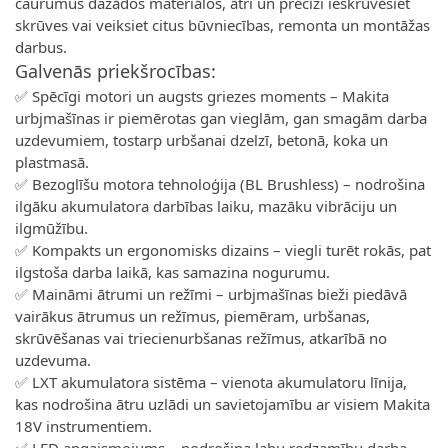
caurumus dažādos materiālos, ātri un precīzi ieskrūvēsiet
skrūves vai veiksiet citus būvniecības, remonta un montāžas
darbus.
Galvenās priekšrocības:
✅ Spēcīgi motori un augsts griezes moments – Makita
urbjmašīnas ir piemērotas gan vieglām, gan smagām darba
uzdevumiem, tostarp urbšanai dzelzī, betonā, koka un
plastmasā.
✅ Bezoglīšu motora tehnoloģija (BL Brushless) – nodrošina
ilgāku akumulatora darbības laiku, mazāku vibrāciju un
ilgmūžību.
✅ Kompakts un ergonomisks dizains – viegli turēt rokās, pat
ilgstoša darba laikā, kas samazina nogurumu.
✅ Maināmi ātrumi un režīmi – urbjmašīnas bieži piedāvā
vairākus ātrumus un režīmus, piemēram, urbšanas,
skrūvēšanas vai triecienurbšanas režīmus, atkarībā no
uzdevuma.
✅ LXT akumulatora sistēma – vienota akumulatoru līnija,
kas nodrošina ātru uzlādi un savietojamību ar visiem Makita
18V instrumentiem.