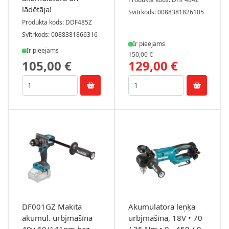
lādētāja!
Svītrkods: 0088381826105
Produkta kods: DDF485Z
Svītrkods: 0088381866316
Ir pieejams
Ir pieejams
150,00 €
105,00 €
129,00 €
DF001GZ Makita
Akumulatora leņķa
akumul. urbjmašīna
urbjmašīna, 18V • 70