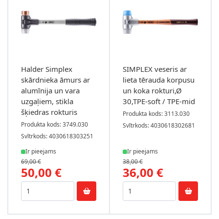
Halder Simplex
SIMPLEX veseris ar
skārdnieka āmurs ar
lieta tērauda korpusu
alumīnija un vara
un koka rokturi,Ø
uzgaļiem, stikla
30,TPE-soft / TPE-mid
šķiedras rokturis
Produkta kods: 3113.030
Produkta kods: 3749.030
Svītrkods: 4030618302681
Svītrkods: 4030618303251
Ir pieejams
Ir pieejams
69,00 €
38,00 €
50,00 €
36,00 €