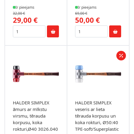
Ir pieejams
Ir pieejams
32,00 €
69,00 €
29,00 €
50,00 €
HALDER SIMPLEX
HALDER SIMPLEX
āmurs ar mīkstu
veseris ar lieta
virsmu, tērauda
tērauda korpusu un
korpusu, koka
koka rokturi, Ø50:40
rokturi,Ø40 3026.040
TPE-soft/Superplastic