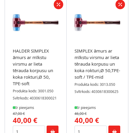
HALDER SIMPLEX
SIMPLEX āmurs ar
āmurs ar mīkstu
mīkstu virsmu ar lieta
virsmu ar lieta
tērauda korpusu un
tērauda korpusu un
koka rokturi,Ø 50,TPE-
koka rokturi,Ø 50,
soft / TPE-mid
TPE-soft
Produkta kods: 3013.050
Produkta kods: 3001.050
Svītrkods: 4030618300625
Svītrkods: 4030618300021
Ir pieejams
Ir pieejams
47,00 €
46,00 €
40,00 €
40,00 €