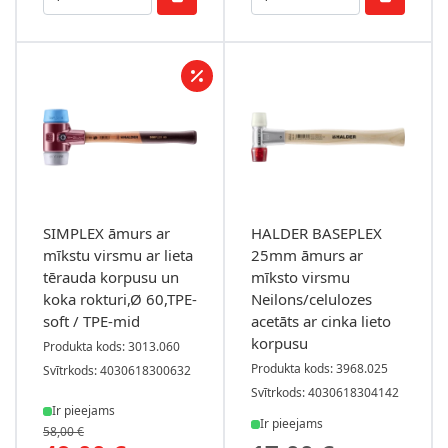
SIMPLEX āmurs ar
HALDER BASEPLEX
mīkstu virsmu ar lieta
25mm āmurs ar
tērauda korpusu un
mīksto virsmu
koka rokturi,Ø 60,TPE-
Neilons/celulozes
soft / TPE-mid
acetāts ar cinka lieto
korpusu
Produkta kods: 3013.060
Produkta kods: 3968.025
Svītrkods: 4030618300632
Svītrkods: 4030618304142
Ir pieejams
Ir pieejams
58,00 €