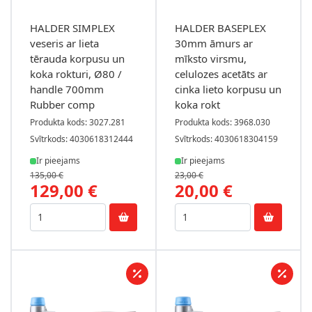
HALDER SIMPLEX
HALDER BASEPLEX
veseris ar lieta
30mm āmurs ar
tērauda korpusu un
mīksto virsmu,
koka rokturi, Ø80 /
celulozes acetāts ar
handle 700mm
cinka lieto korpusu un
Rubber comp
koka rokt
Produkta kods: 3027.281
Produkta kods: 3968.030
Svītrkods: 4030618312444
Svītrkods: 4030618304159
Ir pieejams
Ir pieejams
135,00 €
23,00 €
129,00 €
20,00 €