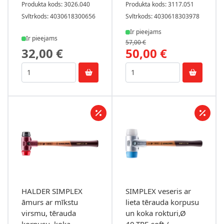
Produkta kods: 3026.040
Produkta kods: 3117.051
Svītrkods: 4030618300656
Svītrkods: 4030618303978
Ir pieejams
Ir pieejams
57,00 €
32,00 €
50,00 €
HALDER SIMPLEX
SIMPLEX veseris ar
āmurs ar mīkstu
lieta tērauda korpusu
virsmu, tērauda
un koka rokturi,Ø