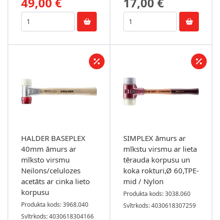
49,00 €
17,00 €
HALDER BASEPLEX
SIMPLEX āmurs ar
40mm āmurs ar
mīkstu virsmu ar lieta
mīksto virsmu
tērauda korpusu un
Neilons/celulozes
koka rokturi,Ø 60,TPE-
acetāts ar cinka lieto
mid / Nylon
korpusu
Produkta kods: 3038.060
Produkta kods: 3968.040
Svītrkods: 4030618307259
Svītrkods: 4030618304166