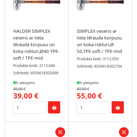
HALDER SIMPLEX
SIMPLEX veseris ar
veseris ar lieta
lieta tērauda korpusu
tērauda korpusu un
un koka rokturi,Ø
koka rokturi,Ø40 TPE-
50,TPE-soft / TPE-mid
soft / TPE-mid
Produkta kods: 3113.050
Produkta kods: 3113.040
Svītrkods: 4030618302704
Svītrkods: 4030618302698
Ir pieejams
Ir pieejams
45,00 €
60,00 €
39,00 €
55,00 €