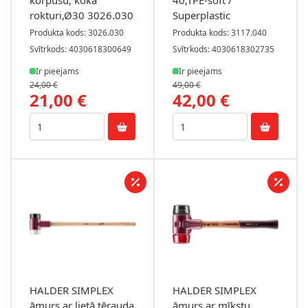
korpusu, koka
40,TPE-soft /
rokturi,Ø30 3026.030
Superplastic
Produkta kods: 3026.030
Produkta kods: 3117.040
Svītrkods: 4030618300649
Svītrkods: 4030618302735
Ir pieejams
Ir pieejams
24,00 €
49,00 €
21,00 €
42,00 €
HALDER SIMPLEX
HALDER SIMPLEX
āmurs ar lietā tērauda
āmurs ar mīkstu