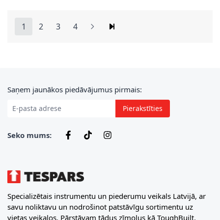
1
2
3
4
You're currently reading page
Lapa
Lapa
Lapa
E-pasta adrese
Saņem jaunākos piedāvājumus pirmais:
Pierakstīties
Seko mums:
Specializētais instrumentu un piederumu veikals Latvijā, ar
savu noliktavu un nodrošinot patstāvīgu sortimentu uz
vietas veikalos. Pārstāvam tādus zīmolus kā ToughBuilt,