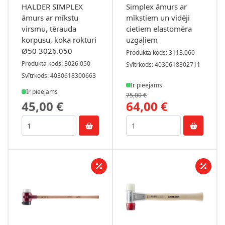
HALDER SIMPLEX
Simplex āmurs ar
āmurs ar mīkstu
mīkstiem un vidēji
virsmu, tērauda
cietiem elastomēra
korpusu, koka rokturi
uzgaļiem
Ø50 3026.050
Produkta kods: 3113.060
Produkta kods: 3026.050
Svītrkods: 4030618302711
Svītrkods: 4030618300663
Ir pieejams
Ir pieejams
75,00 €
45,00 €
64,00 €