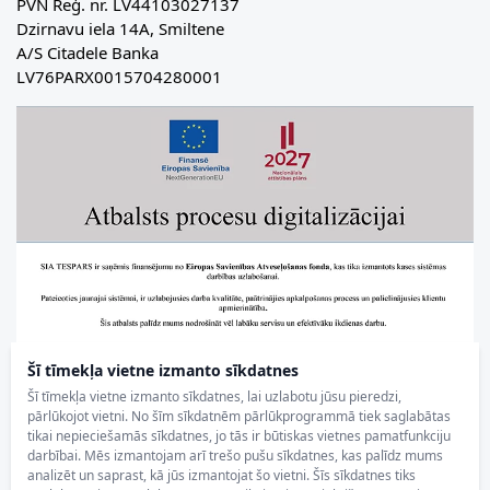
PVN Reģ. nr. LV44103027137
Dzirnavu iela 14A, Smiltene
A/S Citadele Banka
LV76PARX0015704280001
Šī tīmekļa vietne izmanto sīkdatnes
Šī tīmekļa vietne izmanto sīkdatnes, lai uzlabotu jūsu pieredzi,
pārlūkojot vietni. No šīm sīkdatnēm pārlūkprogrammā tiek saglabātas
tikai nepieciešamās sīkdatnes, jo tās ir būtiskas vietnes pamatfunkciju
darbībai. Mēs izmantojam arī trešo pušu sīkdatnes, kas palīdz mums
analizēt un saprast, kā jūs izmantojat šo vietni. Šīs sīkdatnes tiks