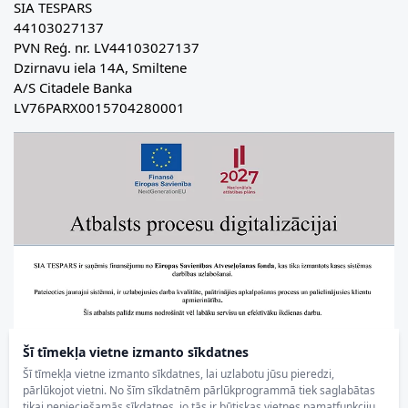
SIA TESPARS
44103027137
PVN Reģ. nr. LV44103027137
Dzirnavu iela 14A, Smiltene
A/S Citadele Banka
LV76PARX0015704280001
Šī tīmekļa vietne izmanto sīkdatnes
Šī tīmekļa vietne izmanto sīkdatnes, lai uzlabotu jūsu pieredzi,
pārlūkojot vietni. No šīm sīkdatnēm pārlūkprogrammā tiek saglabātas
tikai nepieciešamās sīkdatnes, jo tās ir būtiskas vietnes pamatfunkciju