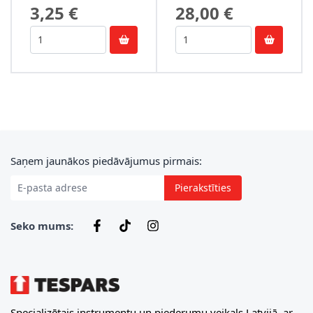
3,25 €
28,00 €
E-pasta adrese
Saņem jaunākos piedāvājumus pirmais:
Pierakstīties
Seko mums:
Specializētais instrumentu un piederumu veikals Latvijā, ar