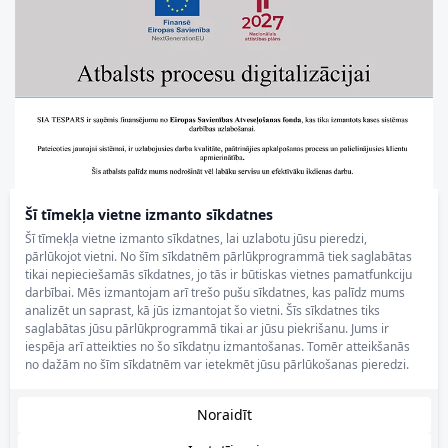
Šī tīmekļa vietne izmanto sīkdatnes
Šī tīmekļa vietne izmanto sīkdatnes, lai uzlabotu jūsu pieredzi,
pārlūkojot vietni. No šīm sīkdatnēm pārlūkprogrammā tiek saglabātas
tikai nepieciešamās sīkdatnes, jo tās ir būtiskas vietnes pamatfunkciju
darbībai. Mēs izmantojam arī trešo pušu sīkdatnes, kas palīdz mums
analizēt un saprast, kā jūs izmantojat šo vietni. Šīs sīkdatnes tiks
saglabātas jūsu pārlūkprogrammā tikai ar jūsu piekrišanu. Jums ir
iespēja arī atteikties no šo sīkdatņu izmantošanas. Tomēr atteikšanās
no dažām no šīm sīkdatnēm var ietekmēt jūsu pārlūkošanas pieredzi.
Noraidīt