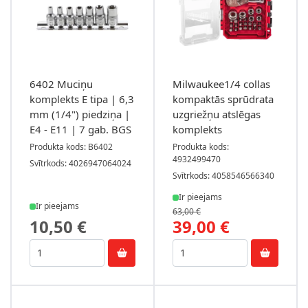
6402 Muciņu
Milwaukee1/4 collas
komplekts E tipa | 6,3
kompaktās sprūdrata
mm (1/4") piedziņa |
uzgriežņu atslēgas
E4 - E11 | 7 gab. BGS
komplekts
Produkta kods: B6402
Produkta kods:
4932499470
Svītrkods: 4026947064024
Svītrkods: 4058546566340
Ir pieejams
Ir pieejams
63,00 €
10,50 €
39,00 €