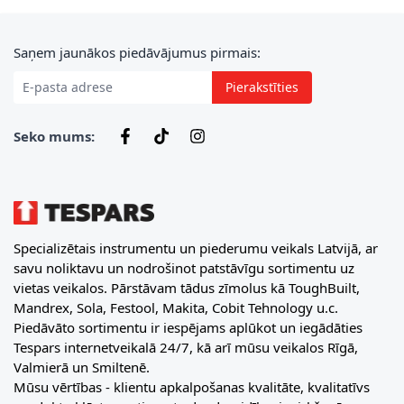
E-pasta adrese
Saņem jaunākos piedāvājumus pirmais:
Pierakstīties
Seko mums:
Specializētais instrumentu un piederumu veikals Latvijā, ar
savu noliktavu un nodrošinot patstāvīgu sortimentu uz
vietas veikalos. Pārstāvam tādus zīmolus kā ToughBuilt,
Mandrex, Sola, Festool, Makita, Cobit Tehnology u.c.
Piedāvāto sortimentu ir iespējams aplūkot un iegādāties
Tespars internetveikalā 24/7, kā arī mūsu veikalos Rīgā,
Valmierā un Smiltenē.
Mūsu vērtības - klientu apkalpošanas kvalitāte, kvalitatīvs