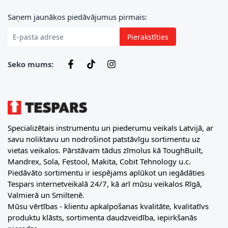
E-pasta adrese
Saņem jaunākos piedāvājumus pirmais:
Pierakstīties
Seko mums:
Specializētais instrumentu un piederumu veikals Latvijā, ar
savu noliktavu un nodrošinot patstāvīgu sortimentu uz
vietas veikalos. Pārstāvam tādus zīmolus kā ToughBuilt,
Mandrex, Sola, Festool, Makita, Cobit Tehnology u.c.
Piedāvāto sortimentu ir iespējams aplūkot un iegādāties
Tespars internetveikalā 24/7, kā arī mūsu veikalos Rīgā,
Valmierā un Smiltenē.
Mūsu vērtības - klientu apkalpošanas kvalitāte, kvalitatīvs
produktu klāsts, sortimenta daudzveidība, iepirkšanās