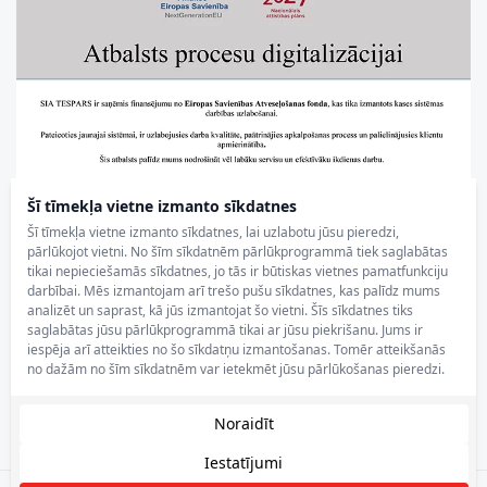
Šī tīmekļa vietne izmanto sīkdatnes
Šī tīmekļa vietne izmanto sīkdatnes, lai uzlabotu jūsu pieredzi,
pārlūkojot vietni. No šīm sīkdatnēm pārlūkprogrammā tiek saglabātas
tikai nepieciešamās sīkdatnes, jo tās ir būtiskas vietnes pamatfunkciju
darbībai. Mēs izmantojam arī trešo pušu sīkdatnes, kas palīdz mums
analizēt un saprast, kā jūs izmantojat šo vietni. Šīs sīkdatnes tiks
saglabātas jūsu pārlūkprogrammā tikai ar jūsu piekrišanu. Jums ir
iespēja arī atteikties no šo sīkdatņu izmantošanas. Tomēr atteikšanās
no dažām no šīm sīkdatnēm var ietekmēt jūsu pārlūkošanas pieredzi.
Noraidīt
Iestatījumi