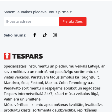
E-pasta adrese
Saņem jaunākos piedāvājumus pirmais:
Pierakstīties
Seko mums:
Specializētais instrumentu un piederumu veikals Latvijā, ar
savu noliktavu un nodrošinot patstāvīgu sortimentu uz
vietas veikalos. Pārstāvam tādus zīmolus kā ToughBuilt,
Mandrex, Sola, Festool, Makita, Cobit Tehnology u.c.
Piedāvāto sortimentu ir iespējams aplūkot un iegādāties
Tespars internetveikalā 24/7, kā arī mūsu veikalos Rīgā,
Valmierā un Smiltenē.
Mūsu vērtības - klientu apkalpošanas kvalitāte, kvalitatīvs
produktu klāsts, sortimenta daudzveidība, iepirkšanās