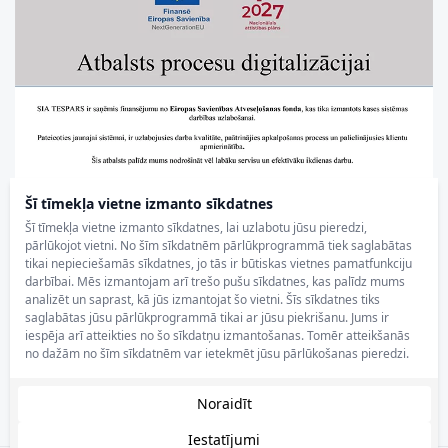
Šī tīmekļa vietne izmanto sīkdatnes
Šī tīmekļa vietne izmanto sīkdatnes, lai uzlabotu jūsu pieredzi,
pārlūkojot vietni. No šīm sīkdatnēm pārlūkprogrammā tiek saglabātas
tikai nepieciešamās sīkdatnes, jo tās ir būtiskas vietnes pamatfunkciju
darbībai. Mēs izmantojam arī trešo pušu sīkdatnes, kas palīdz mums
analizēt un saprast, kā jūs izmantojat šo vietni. Šīs sīkdatnes tiks
saglabātas jūsu pārlūkprogrammā tikai ar jūsu piekrišanu. Jums ir
iespēja arī atteikties no šo sīkdatņu izmantošanas. Tomēr atteikšanās
no dažām no šīm sīkdatnēm var ietekmēt jūsu pārlūkošanas pieredzi.
Noraidīt
Iestatījumi