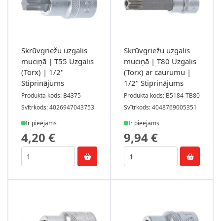
Skrūvgriežu uzgalis
Skrūvgriežu uzgalis
muciņā | T55 Uzgalis
muciņā | T80 Uzgalis
(Torx) | 1/2"
(Torx) ar caurumu |
Stiprinājums
1/2" Stiprinājums
Produkta kods: B4375
Produkta kods: B5184-TB80
Svītrkods: 4026947043753
Svītrkods: 4048769005351
Ir pieejams
Ir pieejams
4,20 €
9,94 €