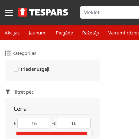
Skip to Content
Akcijas
Jaunumi
Piegāde
Ražotāji
Vairumtirdzni
Kategorijas
Triecienuzgaļi
Filtrēt pēc
Cena
filter
€
-
€