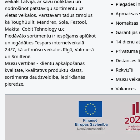
veikals Latvijā, ar savu noliktavu un
Piegādes i
nodrošinot patstāvīgu sortimentu uz
Apmaksas v
vietas veikalos. Pārstāvam tādus zīmolus
kā ToughBuilt, Mandrex, Sola, Festool,
Nomaksas i
Makita, Cobit Tehnology u.c.
Garantijas
Piedāvāto sortimentu ir iespējams aplūkot
14 dienu at
un iegādāties Tespars internetveikalā
24/7, kā arī mūsu veikalos Rīgā, Valmierā
Privātuma p
un Smiltenē.
Distances 
Mūsu vērtības - klientu apkalpošanas
Rekvizīti
kvalitāte, kvalitatīvs produktu klāsts,
sortimenta daudzveidība, iepirkšanās
Mūsu veika
pieredze.
Vakances