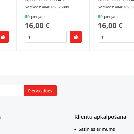
Svītrkods: 4048769025809
Svītrkods: 40487690
Ir pieejams
Ir pieejams
16,00 €
16,00 €
Pierakstīties
a
Klientu apkalpošana
Sazinies ar mums