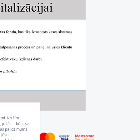
etni. No šīm
jo tās ir būtiskas
 kas palīdz mums
s jūsu