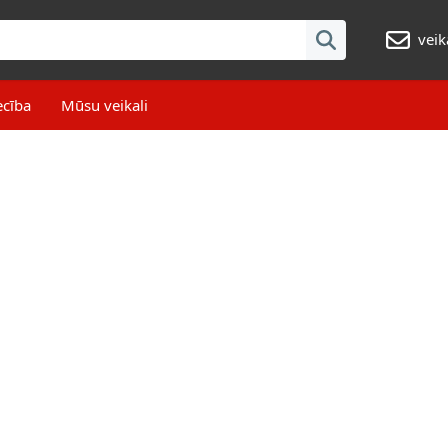
veik
ecība
Mūsu veikali