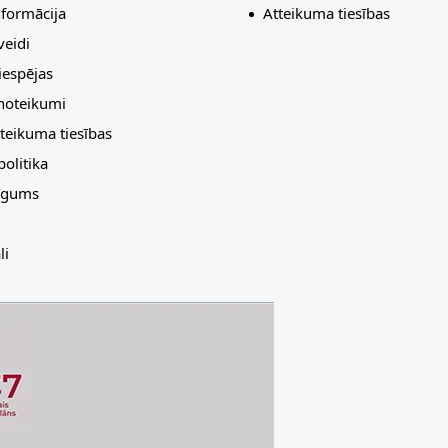
nformācija
Atteikuma tiesības
eidi
espējas
 noteikumi
teikuma tiesības
olitika
līgums
li