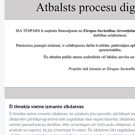
Šī tīmekļa vietne izmanto sīkdatnes
Šī tīmekļa vietne izmanto sīkdatnes, lai uzlabotu jūsu pieredzi, pārlūkojot vi
sīkdatnēm pārlūkprogrammā tiek saglabātas tikai nepieciešamās sīkdatnes, 
vietnes pamatfunkciju darbībai. Mēs izmantojam arī trešo pušu sīkdatnes,
analizēt un saprast, kā jūs izmantojat šo vietni. Šīs sīkdatnes tiks saglabāta