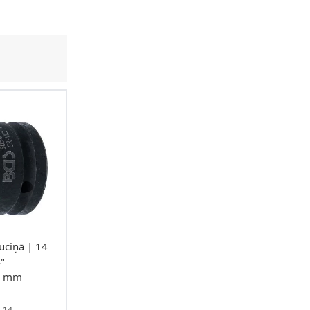
uciņā | 14
"
55 mm
-14