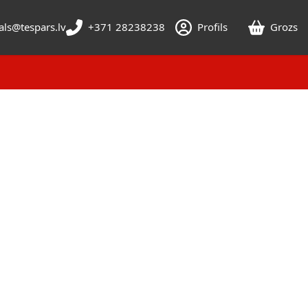
als@tespars.lv
+371 28238238
Profils
Grozs