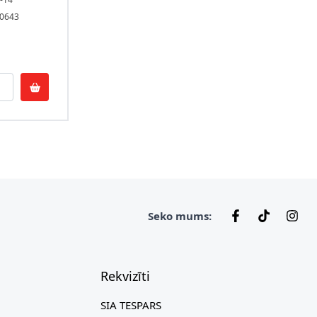
30643
Seko mums:
Rekvizīti
SIA TESPARS