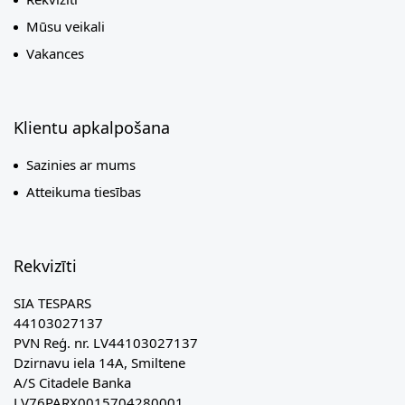
Mūsu veikali
Vakances
Klientu apkalpošana
Sazinies ar mums
Atteikuma tiesības
Rekvizīti
SIA TESPARS
44103027137
PVN Reģ. nr. LV44103027137
Dzirnavu iela 14A, Smiltene
A/S Citadele Banka
LV76PARX0015704280001