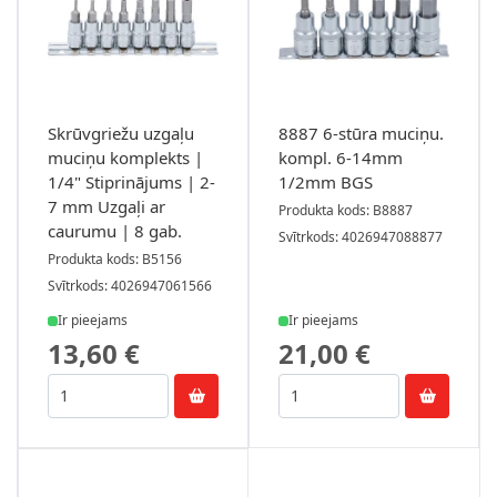
Skrūvgriežu uzgaļu
8887 6-stūra muciņu.
muciņu komplekts |
kompl. 6-14mm
1/4" Stiprinājums | 2-
1/2mm BGS
7 mm Uzgaļi ar
Produkta kods: B8887
caurumu | 8 gab.
Svītrkods: 4026947088877
Produkta kods: B5156
Svītrkods: 4026947061566
Ir pieejams
Ir pieejams
13,60 €
21,00 €