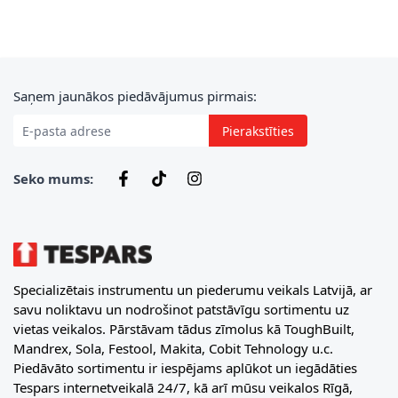
E-pasta adrese
Saņem jaunākos piedāvājumus pirmais:
Pierakstīties
Seko mums:
Specializētais instrumentu un piederumu veikals Latvijā, ar
savu noliktavu un nodrošinot patstāvīgu sortimentu uz
vietas veikalos. Pārstāvam tādus zīmolus kā ToughBuilt,
Mandrex, Sola, Festool, Makita, Cobit Tehnology u.c.
Piedāvāto sortimentu ir iespējams aplūkot un iegādāties
Tespars internetveikalā 24/7, kā arī mūsu veikalos Rīgā,