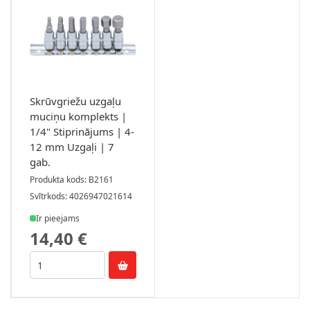
Skrūvgriežu uzgaļu
muciņu komplekts |
1/4" Stiprinājums | 4-
12 mm Uzgaļi | 7
gab.
Produkta kods: B2161
Svītrkods: 4026947021614
Ir pieejams
14,40 €