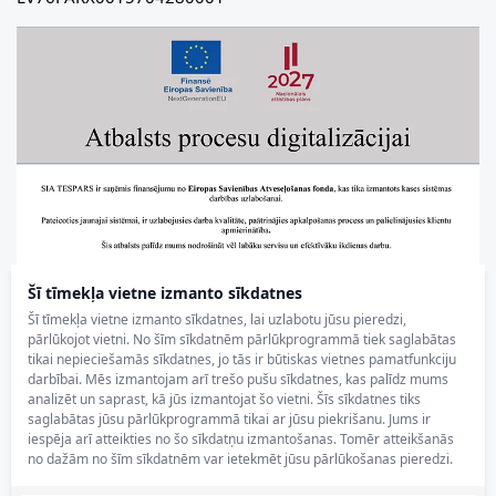
Šī tīmekļa vietne izmanto sīkdatnes
Šī tīmekļa vietne izmanto sīkdatnes, lai uzlabotu jūsu pieredzi,
pārlūkojot vietni. No šīm sīkdatnēm pārlūkprogrammā tiek saglabātas
tikai nepieciešamās sīkdatnes, jo tās ir būtiskas vietnes pamatfunkciju
darbībai. Mēs izmantojam arī trešo pušu sīkdatnes, kas palīdz mums
analizēt un saprast, kā jūs izmantojat šo vietni. Šīs sīkdatnes tiks
saglabātas jūsu pārlūkprogrammā tikai ar jūsu piekrišanu. Jums ir
iespēja arī atteikties no šo sīkdatņu izmantošanas. Tomēr atteikšanās
no dažām no šīm sīkdatnēm var ietekmēt jūsu pārlūkošanas pieredzi.