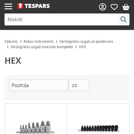
Skip to Content
Sākums
Rokas instrumenti
Skrūvgriežu uzgaļi un piederumi
Skrūvgriežu uzgaļi muciņās komplekti
HEX
HEX