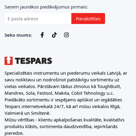
E-pasta adrese
Saņem jaunākos piedāvājumus pirmais:
Pierakstīties
Seko mums:
Specializētais instrumentu un piederumu veikals Latvijā, ar
savu noliktavu un nodrošinot patstāvīgu sortimentu uz
vietas veikalos. Pārstāvam tādus zīmolus kā ToughBuilt,
Mandrex, Sola, Festool, Makita, Cobit Tehnology u.c.
Piedāvāto sortimentu ir iespējams aplūkot un iegādāties
Tespars internetveikalā 24/7, kā arī mūsu veikalos Rīgā,
Valmierā un Smiltenē.
Mūsu vērtības - klientu apkalpošanas kvalitāte, kvalitatīvs
produktu klāsts, sortimenta daudzveidība, iepirkšanās
pieredze.