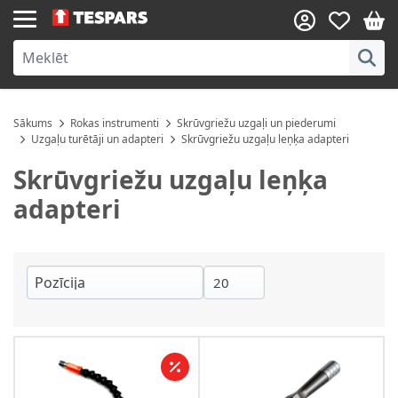
Skip to Content
Sākums
Rokas instrumenti
Skrūvgriežu uzgaļi un piederumi
Uzgaļu turētāji un adapteri
Skrūvgriežu uzgaļu leņķa adapteri
Skrūvgriežu uzgaļu leņķa
adapteri