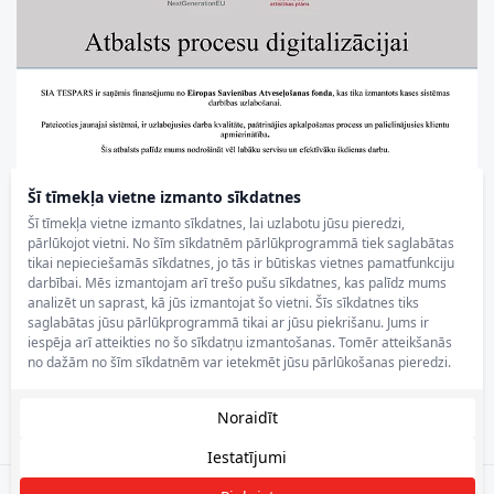
Šī tīmekļa vietne izmanto sīkdatnes
Šī tīmekļa vietne izmanto sīkdatnes, lai uzlabotu jūsu pieredzi,
pārlūkojot vietni. No šīm sīkdatnēm pārlūkprogrammā tiek saglabātas
tikai nepieciešamās sīkdatnes, jo tās ir būtiskas vietnes pamatfunkciju
darbībai. Mēs izmantojam arī trešo pušu sīkdatnes, kas palīdz mums
analizēt un saprast, kā jūs izmantojat šo vietni. Šīs sīkdatnes tiks
saglabātas jūsu pārlūkprogrammā tikai ar jūsu piekrišanu. Jums ir
iespēja arī atteikties no šo sīkdatņu izmantošanas. Tomēr atteikšanās
no dažām no šīm sīkdatnēm var ietekmēt jūsu pārlūkošanas pieredzi.
Noraidīt
Iestatījumi