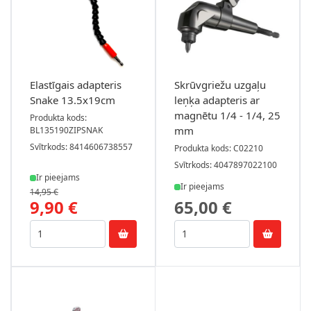
Elastīgais adapteris
Skrūvgriežu uzgaļu
Snake 13.5x19cm
leņķa adapteris ar
magnētu 1/4 - 1/4, 25
Produkta kods:
mm
BL135190ZIPSNAK
Svītrkods: 8414606738557
Produkta kods: C02210
Svītrkods: 4047897022100
Ir pieejams
Ir pieejams
14,95 €
9,90 €
65,00 €