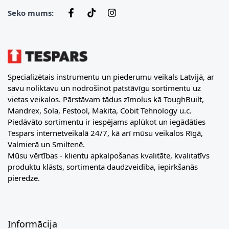
Seko mums:
Specializētais instrumentu un piederumu veikals Latvijā, ar
savu noliktavu un nodrošinot patstāvīgu sortimentu uz
vietas veikalos. Pārstāvam tādus zīmolus kā ToughBuilt,
Mandrex, Sola, Festool, Makita, Cobit Tehnology u.c.
Piedāvāto sortimentu ir iespējams aplūkot un iegādāties
Tespars internetveikalā 24/7, kā arī mūsu veikalos Rīgā,
Valmierā un Smiltenē.
Mūsu vērtības - klientu apkalpošanas kvalitāte, kvalitatīvs
produktu klāsts, sortimenta daudzveidība, iepirkšanās
pieredze.
Informācija