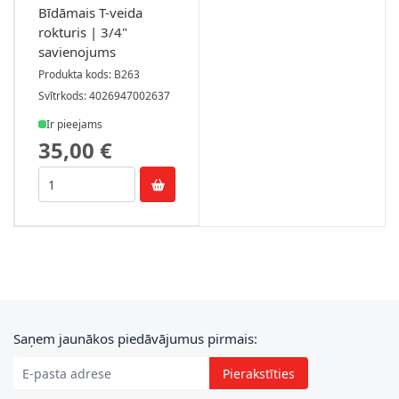
Bīdāmais T-veida
rokturis | 3/4"
savienojums
Produkta kods: B263
Svītrkods: 4026947002637
Ir pieejams
35,00 €
E-pasta adrese
Saņem jaunākos piedāvājumus pirmais:
Pierakstīties