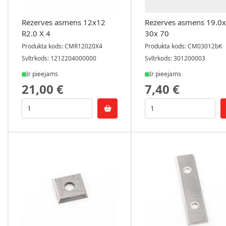
Rezerves asmens 12x12
Rezerves asmens 19.0x
R2.0 X 4
30x 70
Produkta kods: CMR12020X4
Produkta kods: CM03012bK
Svītrkods: 1212204000000
Svītrkods: 301200003
Ir pieejams
Ir pieejams
21,00 €
7,40 €