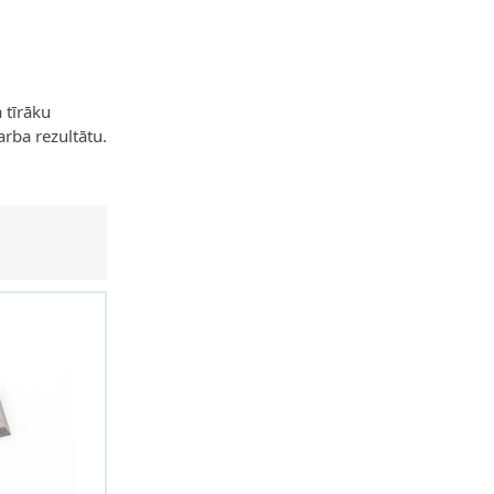
 tīrāku
rba rezultātu.