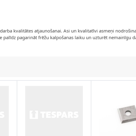
rba kvalitātes atjaunošanai. Asi un kvalitatīvi asmeņi nodrošina
e palīdz pagarināt frēžu kalpošanas laiku un uzturēt nemainīgu da