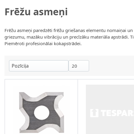
Frēžu asmeņi
Frēžu asmeņi paredzēti frēžu griešanas elementu nomaiņai un da
griezumu, mazāku vibrāciju un precīzāku materiāla apstrādi. Ti
Piemēroti profesionālai kokapstrādei.