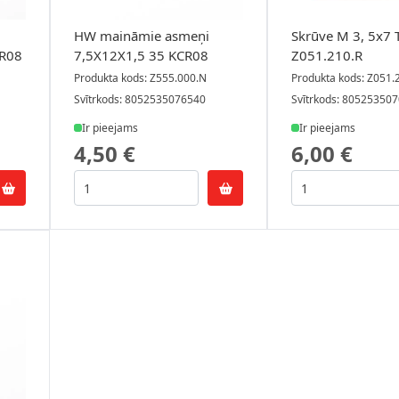
HW maināmie asmeņi
Skrūve M 3, 5x7 
CR08
7,5X12X1,5 35 KCR08
Z051.210.R
Produkta kods: Z555.000.N
Produkta kods: Z051.
Svītrkods: 8052535076540
Svītrkods: 80525350
Ir pieejams
Ir pieejams
4,50 €
6,00 €