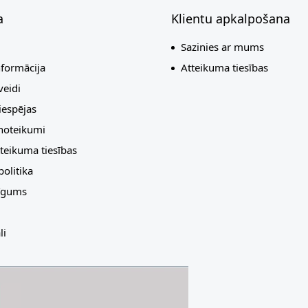
a
Klientu apkalpošana
Sazinies ar mums
nformācija
Atteikuma tiesības
eidi
espējas
 noteikumi
teikuma tiesības
olitika
līgums
li