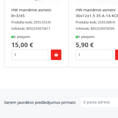
HW maināmie asmeņi
HW maināmie asmeņi
R=3/45
30x12x1.5 35 A-14 KC
Produkta kods: Z055.553.N
Produkta kods: Z555.008.N
Svītrkods: 8052535073617
Svītrkods: 8052535076595
Ir pieejams
Ir pieejams
15,00 €
5,90 €
E-pasta adrese
Saņem jaunākos piedāvājumus pirmais: