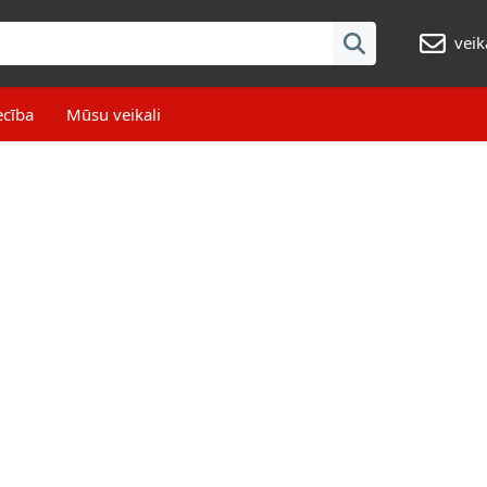
veik
ecība
Mūsu veikali