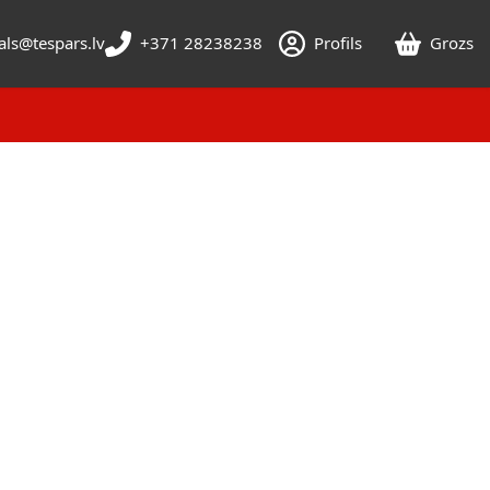
als@tespars.lv
+371 28238238
Profils
Grozs