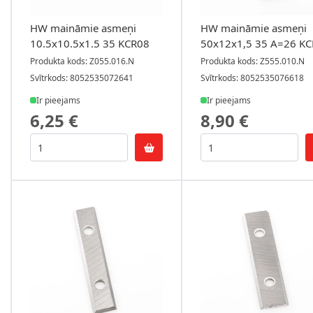
HW maināmie asmeņi
HW maināmie asmeņi
10.5x10.5x1.5 35 KCR08
50x12x1,5 35 A=26 K
Produkta kods: Z055.016.N
Produkta kods: Z555.010.N
Svītrkods: 8052535072641
Svītrkods: 8052535076618
Ir pieejams
Ir pieejams
6,25 €
8,90 €