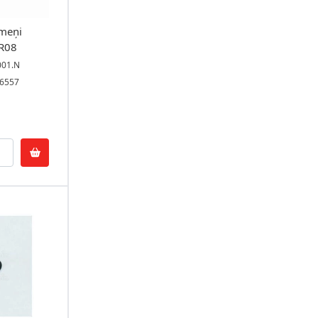
meņi
R08
001.N
76557