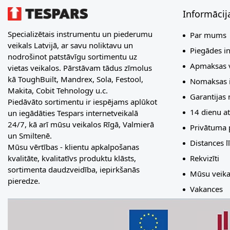
Informācij
Specializētais instrumentu un piederumu
Par mums
veikals Latvijā, ar savu noliktavu un
Piegādes i
nodrošinot patstāvīgu sortimentu uz
Apmaksas v
vietas veikalos. Pārstāvam tādus zīmolus
kā ToughBuilt, Mandrex, Sola, Festool,
Nomaksas i
Makita, Cobit Tehnology u.c.
Garantijas
Piedāvāto sortimentu ir iespējams aplūkot
14 dienu at
un iegādāties Tespars internetveikalā
24/7, kā arī mūsu veikalos Rīgā, Valmierā
Privātuma p
un Smiltenē.
Distances 
Mūsu vērtības - klientu apkalpošanas
Rekvizīti
kvalitāte, kvalitatīvs produktu klāsts,
sortimenta daudzveidība, iepirkšanās
Mūsu veika
pieredze.
Vakances