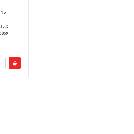
T15
210.R
70869