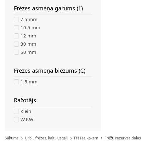
Frēzes asmeņa garums (L)
filter
7.5 mm
10.5 mm
12 mm
30 mm
50 mm
Frēzes asmeņa biezums (C)
filter
1.5 mm
Ražotājs
filter
Klein
W.P.W
Sākums
Urbji, frēzes, kalti, uzgaļi
Frēzes kokam
Frēžu rezerves daļas