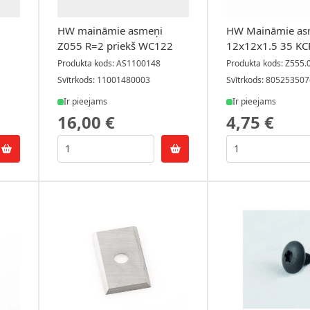
HW maināmie asmeņi
HW Maināmie as
Z055 R=2 priekš WC122
12x12x1.5 35 KC
Produkta kods: AS1100148
Produkta kods: Z555.
Svītrkods: 11001480003
Svītrkods: 80525350
Ir pieejams
Ir pieejams
16,00 €
4,75 €