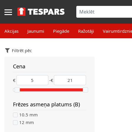
Skip to Content
Akcijas
Jaunumi
Piegāde
Ražotāji
Vairumtirdzni
Filtrēt pēc
Cena
filter
€
-
€
Frēzes asmeņa platums (B)
filter
10.5 mm
12 mm