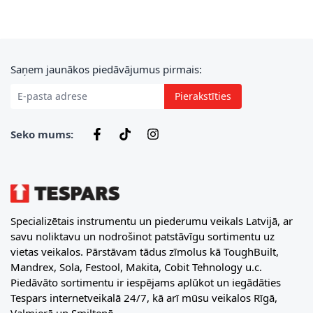
E-pasta adrese
Saņem jaunākos piedāvājumus pirmais:
Pierakstīties
Seko mums:
Specializētais instrumentu un piederumu veikals Latvijā, ar
savu noliktavu un nodrošinot patstāvīgu sortimentu uz
vietas veikalos. Pārstāvam tādus zīmolus kā ToughBuilt,
Mandrex, Sola, Festool, Makita, Cobit Tehnology u.c.
Piedāvāto sortimentu ir iespējams aplūkot un iegādāties
Tespars internetveikalā 24/7, kā arī mūsu veikalos Rīgā,