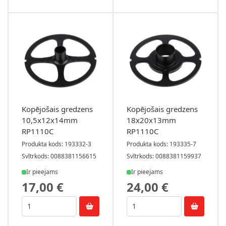
Kopējošais gredzens
Kopējošais gredzens
10,5x12x14mm
18x20x13mm
RP1110C
RP1110C
Produkta kods: 193332-3
Produkta kods: 193335-7
Svītrkods: 0088381156615
Svītrkods: 0088381159937
Ir pieejams
Ir pieejams
17,00 €
24,00 €