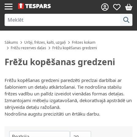
Skip to Content
Sākums
Urbji, frēzes, kalti, uzgaļi
Frēzes kokam
Frēžu rezerves daļas
Frēžu kopēšanas gredzeni
Frēžu kopēšanas gredzeni
Frēžu kopēšanas gredzeni paredzēti precīzai darbībai ar
šabloniem un detaļu atkārtošanai. Tie nodrošina stabilu
frēzes vadību un palīdz izveidot vienādas formas detaļas.
Izmantojami mēbeļu izgatavošanā, dekoratīvajā apstrādē un
sērijveida detaļu ražošanā.
Nodrošina augstu precizitāti un ērtāku darbu.