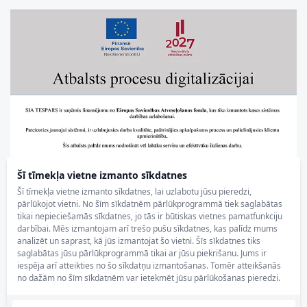
Šī tīmekļa vietne izmanto sīkdatnes
Šī tīmekļa vietne izmanto sīkdatnes, lai uzlabotu jūsu pieredzi,
pārlūkojot vietni. No šīm sīkdatnēm pārlūkprogrammā tiek saglabātas
tikai nepieciešamās sīkdatnes, jo tās ir būtiskas vietnes pamatfunkciju
darbībai. Mēs izmantojam arī trešo pušu sīkdatnes, kas palīdz mums
analizēt un saprast, kā jūs izmantojat šo vietni. Šīs sīkdatnes tiks
saglabātas jūsu pārlūkprogrammā tikai ar jūsu piekrišanu. Jums ir
iespēja arī atteikties no šo sīkdatņu izmantošanas. Tomēr atteikšanās
no dažām no šīm sīkdatnēm var ietekmēt jūsu pārlūkošanas pieredzi.