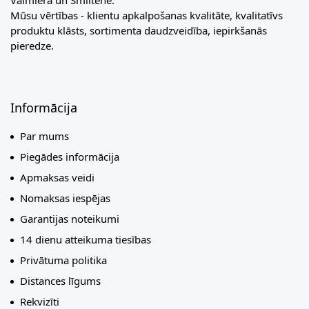
Valmierā un Smiltenē.
Mūsu vērtības - klientu apkalpošanas kvalitāte, kvalitatīvs
produktu klāsts, sortimenta daudzveidība, iepirkšanās
pieredze.
Informācija
Par mums
Piegādes informācija
Apmaksas veidi
Nomaksas iespējas
Garantijas noteikumi
14 dienu atteikuma tiesības
Privātuma politika
Distances līgums
Rekvizīti