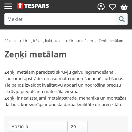
Skip to Content
Sākums
Urbji, frēzes, kalti, uzgaļi
Urbji metālam
Zeņķi metālam
Zeņķi metālam
Zeņķi metālam paredzēti skrūvju galvu iegremdēšanai,
caurumu apstrādei un aso malu noņemšanai pēc urbšanas.
Tie palīdz izveidot kvalitatīvu apdari un nodrošina precīzu
skrūvju piegulšanu materiāla virsmai.
Zeņķi ir neaizstājami metālapstrādē, mehānikā un montāžas
darbos, kur svarīga ir augsta darba kvalitāte un precizitāte.