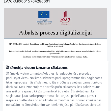
LV76PARX0015704280001
Šī tīmekļa vietne izmanto sīkdatnes
Šī tīmekļa vietne izmanto sīkdatnes, lai uzlabotu jūsu pieredzi,
pārlūkojot vietni. No šīm sīkdatnēm pārlūkprogrammā tiek saglabātas
tikai nepieciešamās sīkdatnes, jo tās ir būtiskas vietnes pamatfunkciju
darbībai. Mēs izmantojam arī trešo pušu sīkdatnes, kas palīdz mums
analizēt un saprast, kā jūs izmantojat šo vietni. Šīs sīkdatnes tiks
saglabātas jūsu pārlūkprogrammā tikai ar jūsu piekrišanu. Jums ir
iespēja arī atteikties no šo sīkdatņu izmantošanas. Tomēr atteikšanās
no dažām no šīm sīkdatnēm var ietekmēt jūsu pārlūkošanas pieredzi.