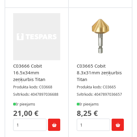
C03666 Cobit
C03665 Cobit
16.5x34mm
8.3x31mm zeņķurbis
zeņķurbis Titan
Titan
Produkta kods: C03668
Produkta kods: C03665
Svītrkods: 4047897036688
Svītrkods: 4047897036657
Ir pieejams
Ir pieejams
21,00 €
8,25 €