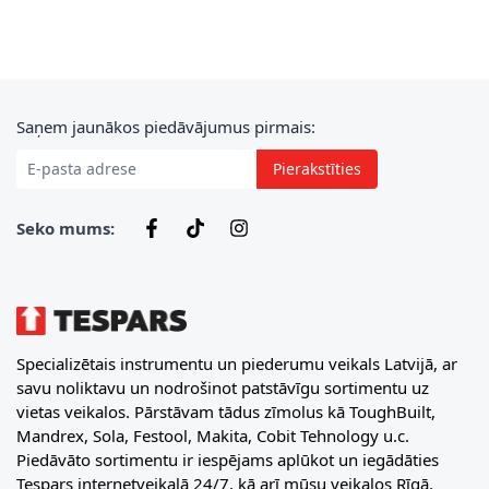
E-pasta adrese
Saņem jaunākos piedāvājumus pirmais:
Pierakstīties
Seko mums:
Specializētais instrumentu un piederumu veikals Latvijā, ar
savu noliktavu un nodrošinot patstāvīgu sortimentu uz
vietas veikalos. Pārstāvam tādus zīmolus kā ToughBuilt,
Mandrex, Sola, Festool, Makita, Cobit Tehnology u.c.
Piedāvāto sortimentu ir iespējams aplūkot un iegādāties
Tespars internetveikalā 24/7, kā arī mūsu veikalos Rīgā,