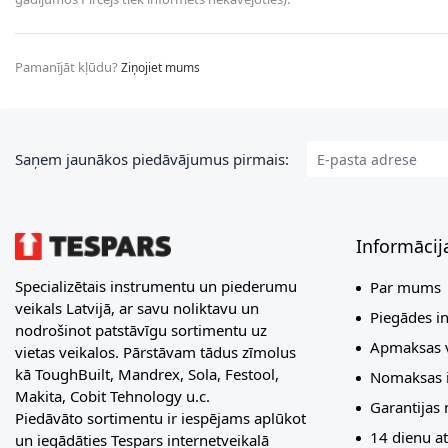
Pamanījāt kļūdu?
Ziņojiet mums
E-pasta adrese
Saņem jaunākos piedāvājumus pirmais:
Informācij
Specializētais instrumentu un piederumu
Par mums
veikals Latvijā, ar savu noliktavu un
Piegādes i
nodrošinot patstāvīgu sortimentu uz
Apmaksas v
vietas veikalos. Pārstāvam tādus zīmolus
kā ToughBuilt, Mandrex, Sola, Festool,
Nomaksas i
Makita, Cobit Tehnology u.c.
Garantijas
Piedāvāto sortimentu ir iespējams aplūkot
14 dienu at
un iegādāties Tespars internetveikalā