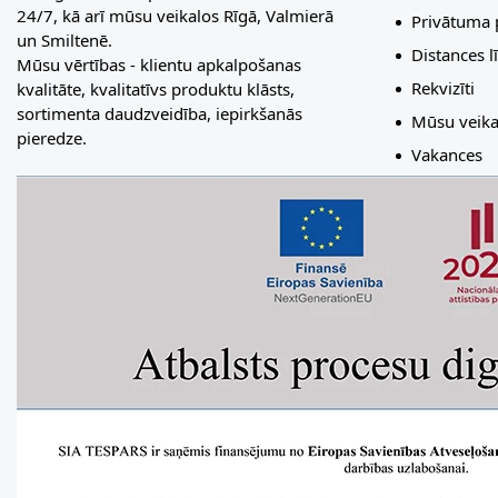
24/7, kā arī mūsu veikalos Rīgā, Valmierā
Privātuma p
un Smiltenē.
Distances 
Mūsu vērtības - klientu apkalpošanas
Rekvizīti
kvalitāte, kvalitatīvs produktu klāsts,
sortimenta daudzveidība, iepirkšanās
Mūsu veika
pieredze.
Vakances