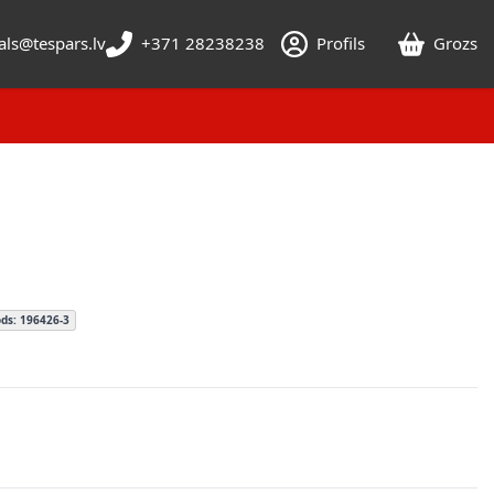
als@tespars.lv
+371 28238238
Profils
Grozs
ds: 196426-3