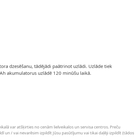
er image
View larger image
View larger image
View larger image
ra dzesēšanu, tādējādi paātrinot uzlādi. Uzlāde tiek
,0Ah akumulatorus uzlādē 120 minūšu laikā.
kalā var atšķirties no cenām lielveikalos un servisa centros. Preču
un / vai nevarēsim izpildīt Jūsu pasūtījumu vai tikai daļēji izpildīt (tādos