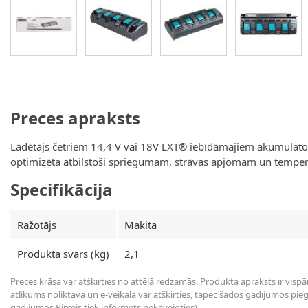
View larger image
View larger image
View larger image
View la
Preces apraksts
Lādētājs četriem 14,4 V vai 18V LXT® iebīdāmajiem akumulatori
optimizēta atbilstoši spriegumam, strāvas apjomam un tempera
Specifikācija
Ražotājs
Makita
Produkta svars (kg)
2,1
Preces krāsa var atšķirties no attēlā redzamās. Produkta apraksts ir vispā
atlikums noliktavā un e-veikalā var atšķirties, tāpēc šādos gadījumos piegā
gadījumos Pircējs tiek informēts nekavējoties).