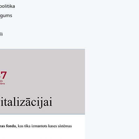
olitika
līgums
li