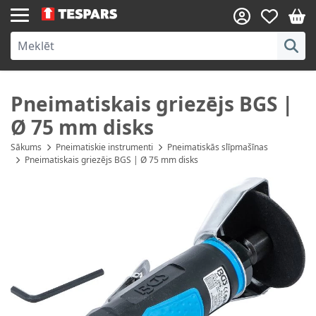
Skip to Content
Pneimatiskais griezējs BGS |
Ø 75 mm disks
Sākums
Pneimatiskie instrumenti
Pneimatiskās slīpmašīnas
Pneimatiskais griezējs BGS | Ø 75 mm disks