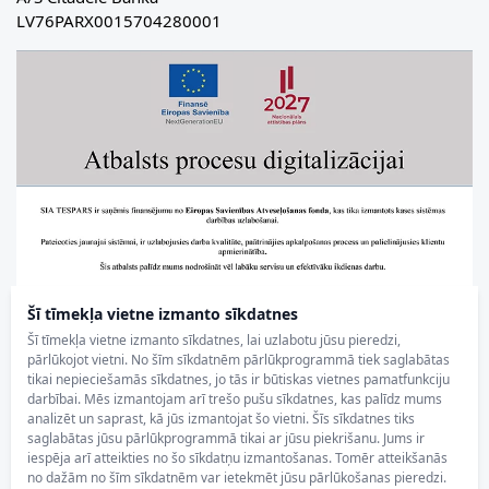
LV76PARX0015704280001
Šī tīmekļa vietne izmanto sīkdatnes
Šī tīmekļa vietne izmanto sīkdatnes, lai uzlabotu jūsu pieredzi,
pārlūkojot vietni. No šīm sīkdatnēm pārlūkprogrammā tiek saglabātas
tikai nepieciešamās sīkdatnes, jo tās ir būtiskas vietnes pamatfunkciju
darbībai. Mēs izmantojam arī trešo pušu sīkdatnes, kas palīdz mums
analizēt un saprast, kā jūs izmantojat šo vietni. Šīs sīkdatnes tiks
saglabātas jūsu pārlūkprogrammā tikai ar jūsu piekrišanu. Jums ir
iespēja arī atteikties no šo sīkdatņu izmantošanas. Tomēr atteikšanās
no dažām no šīm sīkdatnēm var ietekmēt jūsu pārlūkošanas pieredzi.