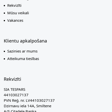
Rekvizīti
Mūsu veikali
Vakances
Klientu apkalpošana
Sazinies ar mums
Atteikuma tiesības
Rekvizīti
SIA TESPARS
44103027137
PVN Reģ. nr. LV44103027137
Dzirnavu iela 14A, Smiltene
A/S Citadele Banka