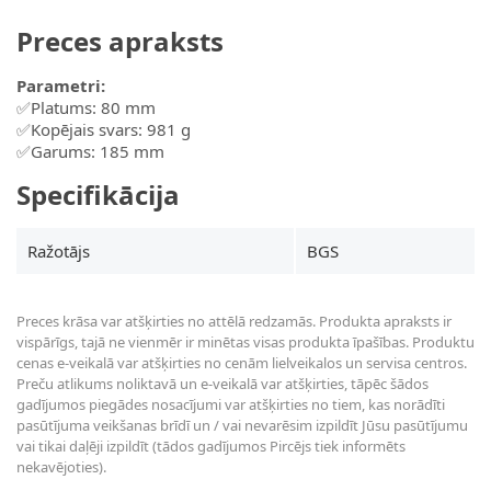
Preces apraksts
Parametri:
✅Platums: 80 mm
✅Kopējais svars: 981 g
✅Garums: 185 mm
Specifikācija
Ražotājs
BGS
Preces krāsa var atšķirties no attēlā redzamās. Produkta apraksts ir
vispārīgs, tajā ne vienmēr ir minētas visas produkta īpašības. Produktu
cenas e-veikalā var atšķirties no cenām lielveikalos un servisa centros.
Preču atlikums noliktavā un e-veikalā var atšķirties, tāpēc šādos
gadījumos piegādes nosacījumi var atšķirties no tiem, kas norādīti
pasūtījuma veikšanas brīdī un / vai nevarēsim izpildīt Jūsu pasūtījumu
vai tikai daļēji izpildīt (tādos gadījumos Pircējs tiek informēts
nekavējoties).