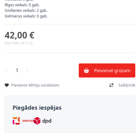
Rīgas veikals: 0 gab.
Smiltenes veikals: 2 gab.
Valmieras veikals: 0 gab.
42,00 €
(Bez PVN:
34,71 €
)
Skaits
Pievienot grozam
Pievienot Vēlmju sarakstam
Salīdzināt
Piegādes iespējas