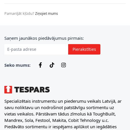
Pamanījāt kļūdu?
Ziņojiet mums
E-pasta adrese
Saņem jaunākos piedāvājumus pirmais:
Pierakstīties
Seko mums:
Specializētais instrumentu un piederumu veikals Latvijā, ar
savu noliktavu un nodrošinot patstāvīgu sortimentu uz
vietas veikalos. Pārstāvam tādus zīmolus kā ToughBuilt,
Mandrex, Sola, Festool, Makita, Cobit Tehnology u.c.
Piedāvāto sortimentu ir iespējams aplūkot un iegādāties