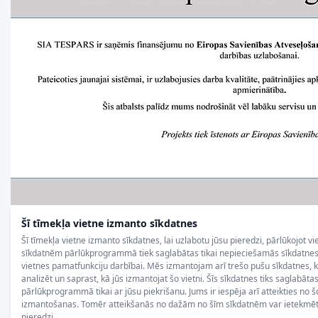
Šī tīmekļa vietne izmanto sīkdatnes
Šī tīmekļa vietne izmanto sīkdatnes, lai uzlabotu jūsu pieredzi, pārlūkojot vi
sīkdatnēm pārlūkprogrammā tiek saglabātas tikai nepieciešamās sīkdatnes, 
vietnes pamatfunkciju darbībai. Mēs izmantojam arī trešo pušu sīkdatnes,
analizēt un saprast, kā jūs izmantojat šo vietni. Šīs sīkdatnes tiks saglabāta
pārlūkprogrammā tikai ar jūsu piekrišanu. Jums ir iespēja arī atteikties no š
izmantošanas. Tomēr atteikšanās no dažām no šīm sīkdatnēm var ietekmēt
pieredzi.