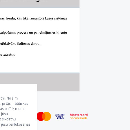
etni. No šīm
jo tās ir būtiskas
 kas palīdz mums
s jūsu
o sīkdatņu
 jūsu pārlūkošanas