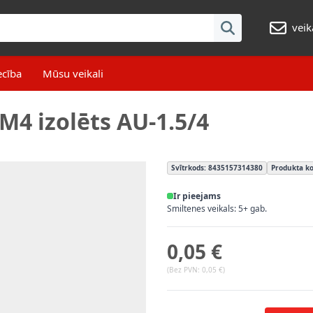
veik
ecība
Mūsu veikali
4 izolēts AU-1.5/4
Svītrkods: 8435157314380
Produkta ko
Ir pieejams
Smiltenes veikals: 5+ gab.
0,05 €
(Bez PVN:
0,05 €
)