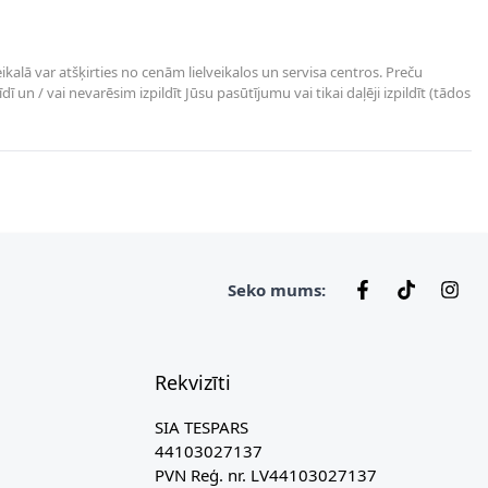
kalā var atšķirties no cenām lielveikalos un servisa centros. Preču
un / vai nevarēsim izpildīt Jūsu pasūtījumu vai tikai daļēji izpildīt (tādos
Seko mums:
Rekvizīti
SIA TESPARS
44103027137
PVN Reģ. nr. LV44103027137