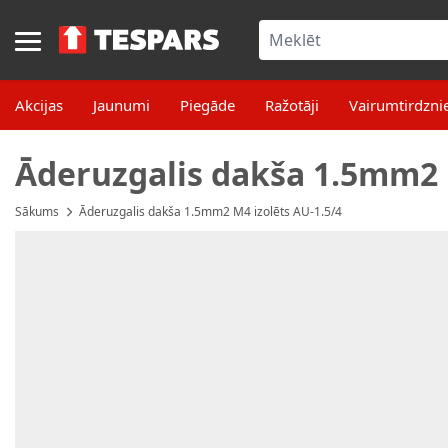
Skip to Content
Akcijas
Jaunumi
Piegāde
Ražotāji
Vairumtirdzni
Āderuzgalis dakša 1.5mm2 M
Sākums
Āderuzgalis dakša 1.5mm2 M4 izolēts AU-1.5/4