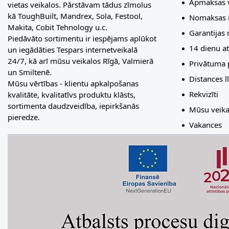
Apmaksas v
vietas veikalos. Pārstāvam tādus zīmolus
kā ToughBuilt, Mandrex, Sola, Festool,
Nomaksas i
Makita, Cobit Tehnology u.c.
Garantijas
Piedāvāto sortimentu ir iespējams aplūkot
14 dienu at
un iegādāties Tespars internetveikalā
24/7, kā arī mūsu veikalos Rīgā, Valmierā
Privātuma p
un Smiltenē.
Distances 
Mūsu vērtības - klientu apkalpošanas
Rekvizīti
kvalitāte, kvalitatīvs produktu klāsts,
sortimenta daudzveidība, iepirkšanās
Mūsu veika
pieredze.
Vakances