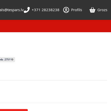
als@tespars.lv
+371 28238238
Profils
Grozs
ds: 275110