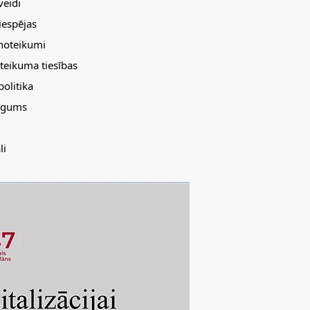
eidi
espējas
 noteikumi
teikuma tiesības
olitika
līgums
li