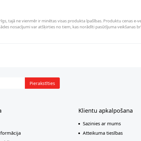
rīgs, tajā ne vienmēr ir minētas visas produkta īpašības. Produktu cenas e-vei
des nosacījumi var atšķirties no tiem, kas norādīti pasūtījuma veikšanas brīdī 
Pierakstīties
a
Klientu apkalpošana
Sazinies ar mums
nformācija
Atteikuma tiesības