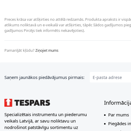
Preces krāsa var atšķirties no attēlā redzamās. Produkta apraksts ir vispā
atlikums noliktavā un e-veikalā var atšķirties, tāpēc šādos gadījumos piegā
gadījumos Pircējs tiek informēts nekavējoties).
Pamanījāt kļūdu?
Ziņojiet mums
E-pasta adrese
Saņem jaunākos piedāvājumus pirmais:
Informācij
Specializētais instrumentu un piederumu
Par mums
veikals Latvijā, ar savu noliktavu un
Piegādes i
nodrošinot patstāvīgu sortimentu uz