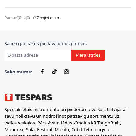
Pamanījāt kļūdu?
Ziņojiet mums
E-pasta adrese
Saņem jaunākos piedāvājumus pirmais:
Pierakstīties
Seko mums:
Specializētais instrumentu un piederumu veikals Latvijā, ar
savu noliktavu un nodrošinot patstāvīgu sortimentu uz
vietas veikalos. Pārstāvam tādus zīmolus kā ToughBuilt,
Mandrex, Sola, Festool, Makita, Cobit Tehnology u.c.