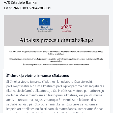
A/S Citadele Banka
LV76PARX0015704280001
Šī tīmekļa vietne izmanto sīkdatnes
Šī tīmekļa vietne izmanto sīkdatnes, lai uzlabotu jūsu pieredzi,
pārlūkojot vietni. No šīm sīkdatnēm pārlūkprogrammā tiek saglabātas
tikai nepieciešamās sīkdatnes, jo tās ir būtiskas vietnes pamatfunkciju
darbībai. Mēs izmantojam arī trešo pušu sīkdatnes, kas palīdz mums
analizēt un saprast, kā jūs izmantojat šo vietni. Šīs sīkdatnes tiks
saglabātas jūsu pārlūkprogrammā tikai ar jūsu piekrišanu. Jums ir
iespēja arī atteikties no šo sīkdatņu izmantošanas. Tomēr atteikšanās