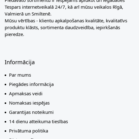
Piedāvāto sortimentu ir iespējams aplūkot un iegādāties
Tespars internetveikalā 24/7, kā arī mūsu veikalos Rīgā,
Valmierā un Smiltenē.
Mūsu vērtības - klientu apkalpošanas kvalitāte, kvalitatīvs
produktu klāsts, sortimenta daudzveidība, iepirkšanās
pieredze.
Informācija
Par mums
Piegādes informācija
Apmaksas veidi
Nomaksas iespējas
Garantijas noteikumi
14 dienu atteikuma tiesības
Privātuma politika