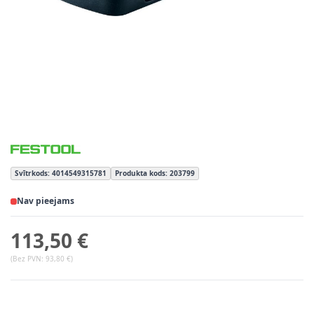
Svītrkods: 4014549315781
Produkta kods: 203799
Nav pieejams
113,50 €
(Bez PVN:
93,80 €
)