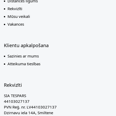
Distances līgums
Rekvizīti
Mūsu veikali
Vakances
Klientu apkalpošana
Sazinies ar mums
Atteikuma tiesības
Rekvizīti
SIA TESPARS
44103027137
PVN Reģ. nr. LV44103027137
Dzirnavu iela 14A, Smiltene