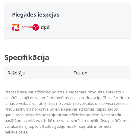
Piegādes iespējas
Specifikācija
Ražotājs
Festool
Preces krāsa var atšķirties no attēlā redzamās. Produkta apraksts ir
vispārīgs, tajā ne vienmēr ir minētas visas produkta īpašības. Produktu
cenas e-veikalā var atšķirties no cenām lielveikalos un servisa centros.
Preču atlikums noliktavā un e-veikalā var atšķirties, tāpēc šādos
gadījumos piegādes nosacījumi var atšķirties no tiem, kas norādīti
pasūtījuma veikšanas brīdī un / vai nevarēsim izpildīt Jūsu pasūtījumu
vai tikai daļēji izpildīt (tādos gadījumos Pircējs tiek informēts
nekavējoties).