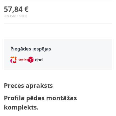
57,84 €
(Bez PVN:
47,80 €
)
Piegādes iespējas
Preces apraksts
Profila pēdas montāžas
komplekts.