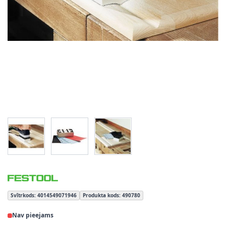
View larger image
View larger image
View larger image
Svītrkods: 4014549071946
Produkta kods: 490780
Nav pieejams