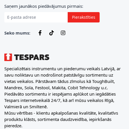
E-pasta adrese
Saņem jaunākos piedāvājumus pirmais:
Pierakstīties
Seko mums:
Specializētais instrumentu un piederumu veikals Latvijā, ar
savu noliktavu un nodrošinot patstāvīgu sortimentu uz
vietas veikalos. Pārstāvam tādus zīmolus kā ToughBuilt,
Mandrex, Sola, Festool, Makita, Cobit Tehnology u.c.
Piedāvāto sortimentu ir iespējams aplūkot un iegādāties
Tespars internetveikalā 24/7, kā arī mūsu veikalos Rīgā,
Valmierā un Smiltenē.
Mūsu vērtības - klientu apkalpošanas kvalitāte, kvalitatīvs
produktu klāsts, sortimenta daudzveidība, iepirkšanās
pieredze.