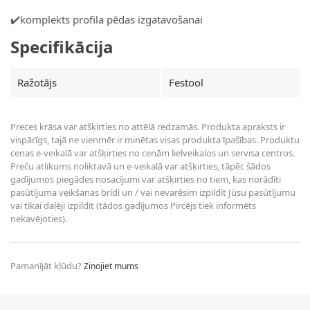
✔️komplekts profila pēdas izgatavošanai
Specifikācija
Ražotājs
Festool
Preces krāsa var atšķirties no attēlā redzamās. Produkta apraksts ir
vispārīgs, tajā ne vienmēr ir minētas visas produkta īpašības. Produktu
cenas e-veikalā var atšķirties no cenām lielveikalos un servisa centros.
Preču atlikums noliktavā un e-veikalā var atšķirties, tāpēc šādos
gadījumos piegādes nosacījumi var atšķirties no tiem, kas norādīti
pasūtījuma veikšanas brīdī un / vai nevarēsim izpildīt Jūsu pasūtījumu
vai tikai daļēji izpildīt (tādos gadījumos Pircējs tiek informēts
nekavējoties).
Pamanījāt kļūdu?
Ziņojiet mums