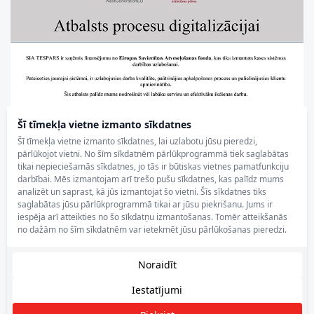
Šī tīmekļa vietne izmanto sīkdatnes
Šī tīmekļa vietne izmanto sīkdatnes, lai uzlabotu jūsu pieredzi,
pārlūkojot vietni. No šīm sīkdatnēm pārlūkprogrammā tiek saglabātas
tikai nepieciešamās sīkdatnes, jo tās ir būtiskas vietnes pamatfunkciju
darbībai. Mēs izmantojam arī trešo pušu sīkdatnes, kas palīdz mums
analizēt un saprast, kā jūs izmantojat šo vietni. Šīs sīkdatnes tiks
saglabātas jūsu pārlūkprogrammā tikai ar jūsu piekrišanu. Jums ir
iespēja arī atteikties no šo sīkdatņu izmantošanas. Tomēr atteikšanās
no dažām no šīm sīkdatnēm var ietekmēt jūsu pārlūkošanas pieredzi.
Noraidīt
Iestatījumi