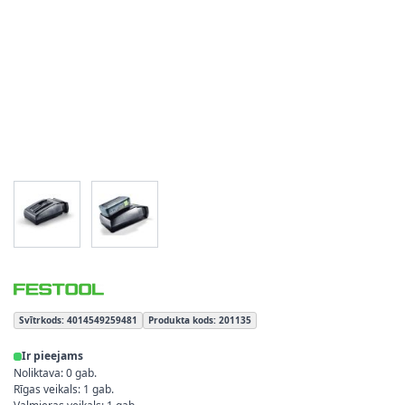
View larger image
View larger image
Svītrkods: 4014549259481
Produkta kods: 201135
Ir pieejams
Noliktava: 0 gab.
Rīgas veikals: 1 gab.