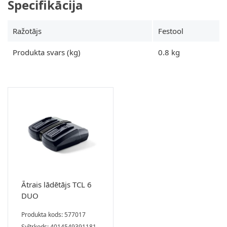
Specifikācija
Ražotājs
Festool
Produkta svars (kg)
0.8 kg
Ātrais lādētājs TCL 6
DUO
Produkta kods: 577017
Svītrkods: 4014549391181