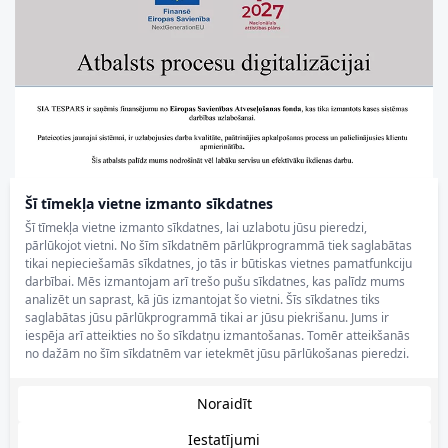
Šī tīmekļa vietne izmanto sīkdatnes
Šī tīmekļa vietne izmanto sīkdatnes, lai uzlabotu jūsu pieredzi,
pārlūkojot vietni. No šīm sīkdatnēm pārlūkprogrammā tiek saglabātas
tikai nepieciešamās sīkdatnes, jo tās ir būtiskas vietnes pamatfunkciju
darbībai. Mēs izmantojam arī trešo pušu sīkdatnes, kas palīdz mums
analizēt un saprast, kā jūs izmantojat šo vietni. Šīs sīkdatnes tiks
saglabātas jūsu pārlūkprogrammā tikai ar jūsu piekrišanu. Jums ir
iespēja arī atteikties no šo sīkdatņu izmantošanas. Tomēr atteikšanās
no dažām no šīm sīkdatnēm var ietekmēt jūsu pārlūkošanas pieredzi.
Noraidīt
Iestatījumi