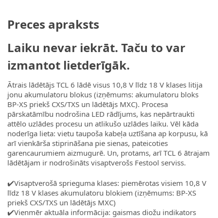
Preces apraksts
Laiku nevar iekrāt. Taču to var
izmantot lietderīgāk.
Ātrais lādētājs TCL 6 lādē visus 10,8 V līdz 18 V klases litija
jonu akumulatoru blokus (izņēmums: akumulatoru bloks
BP-XS priekš CXS/TXS un lādētājs MXC). Procesa
pārskatāmību nodrošina LED rādījums, kas nepārtraukti
attēlo uzlādes procesu un atlikušo uzlādes laiku. Vēl kāda
noderīga lieta: vietu taupoša kabeļa uztīšana ap korpusu, kā
arī vienkārša stiprināšana pie sienas, pateicoties
garencaurumiem aizmugurē. Un, protams, arī TCL 6 ātrajam
lādētājam ir nodrošināts visaptverošs Festool serviss.
✔️Visaptverošā sprieguma klases: piemērotas visiem 10,8 V
līdz 18 V klases akumulatoru blokiem (izņēmums: BP-XS
priekš CXS/TXS un lādētājs MXC)
✔️Vienmēr aktuāla informācija: gaismas diožu indikators