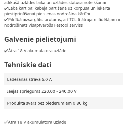
atlikušā uzlādes laika un uzlādes statusa noteikšanai
✔️Laba kārtība: kabeļa pārtīšana uz korpusa un iekārta
piestiprināšanai pie sienas nodrošina kārtību
✔️Pilnībā aizsargāts: protams, arī TCL 6 ātrajam lādētājam ir
nodrošināts visaptverošs Festool serviss
Galvenie pielietojumi
✔️Ātra 18 V akumulatora uzlāde
Tehniskie dati
Lādēšanas strāva 6,0 A
Ieejas spriegums 220.00 - 240.00 V
Produkta svars bez piederumiem 0.80 kg
✅Ātra 18 V akumulatora uzlāde