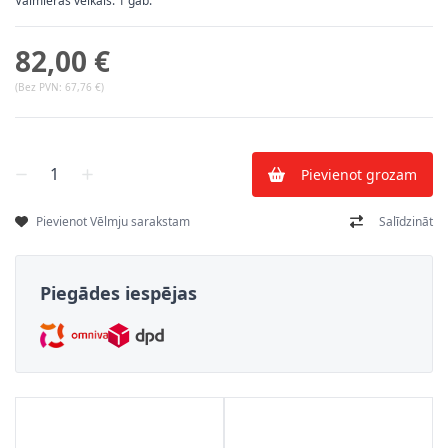
Valmieras veikals: 1 gab.
82,00 €
(Bez PVN:
67,76 €
)
Skaits
Pievienot grozam
Pievienot Vēlmju sarakstam
Salīdzināt
Piegādes iespējas