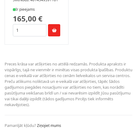
Ir pieejams
165,00 €
Preces krāsa var atšķirties no attēlā redzamās. Produkta apraksts ir
vispārīgs, tajā ne vienmēr ir minētas visas produkta īpašības. Produktu
cenas e-veikalā var atšķirties no cenām lielveikalos un servisa centros.
Preču atlikums noliktavā un e-veikalā var atšķirties, tāpēc šādos
gadījumos piegādes nosacījumi var atšķirties no tiem, kas norādīti
pasūtījuma veikšanas brīdī un / vai nevarēsim izpildīt Jūsu pasūtījumu
vai tikai daļēji izpildīt (tādos gadījumos Pircējs tiek informēts
nekavējoties).
Pamanījāt kļūdu?
Ziņojiet mums