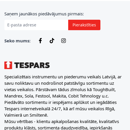
E-pasta adrese
Saņem jaunākos piedāvājumus pirmais:
Pierakstīties
Seko mums:
Specializētais instrumentu un piederumu veikals Latvijā, ar
savu noliktavu un nodrošinot patstāvīgu sortimentu uz
vietas veikalos. Pārstāvam tādus zīmolus kā ToughBuilt,
Mandrex, Sola, Festool, Makita, Cobit Tehnology u.c.
Piedāvāto sortimentu ir iespējams aplūkot un iegādāties
Tespars internetveikalā 24/7, kā arī mūsu veikalos Rīgā,
Valmierā un Smiltenē.
Mūsu vērtības - klientu apkalpošanas kvalitāte, kvalitatīvs
produktu klāsts, sortimenta daudzveidība, iepirkšanās