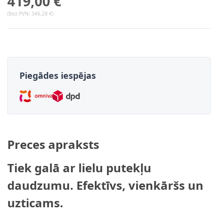
419,00 €
(Bez PVN:
346,28 €
)
Piegādes iespējas
Preces apraksts
Tiek galā ar lielu putekļu
daudzumu. Efektīvs, vienkāršs un
uzticams.