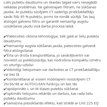
Liels putekļu daudzums un skaidas tagad vairs nesagādā
nekādas problēmas. Ne galvenajam filtram, ne sūkšanas
jaudai. Ar putekļu sūcējiem CT saderīgs priekšatdalītājs
savāc līdz 95 % putekļu, pirms tie nonāk sūcējā. Tas ļauj
atslogot galveno filtru un garantē nemainīgi augstu
uzsūkšanas jaudu visā darba procesa laikā.
✔️Pateicoties ciklona tehnoloģijai, tiek galā ar lielu putekļu
daudzumu
✔️Nemainīgi augsta sūkšanas jauda, pateicoties galvenā
filtra atslogošanai
✔️Ērta un droša transportēšana, jo savācējtvertni var
novietot uz putekļusūcēja, kas nodrošina kompaktu izmēru
un izturīgu uzbūvi
✔️Atbilstīgi lietojumam var darboties ar CT priekšatdalītāju
vai bez tā
✔️kombinēšanai ar visiem mobilajiem nosūcējiem CT
26/36/48 ar AUTOCLEAN funkciju un bez tās
✔️apstiprināts L un M klases putekļu sūkšanai
✔️optimāls lietojums iekārtās un darbos, kas rada lielu
putekļu daudzumu
✔️samazina piesūkšanās efektu, kad strādā ar LHS 225 EQ