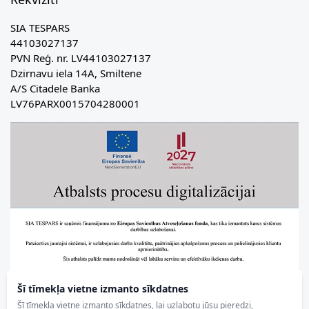
SIA TESPARS
44103027137
PVN Reģ. nr. LV44103027137
Dzirnavu iela 14A, Smiltene
A/S Citadele Banka
LV76PARX0015704280001
Šī tīmekļa vietne izmanto sīkdatnes
Šī tīmekļa vietne izmanto sīkdatnes, lai uzlabotu jūsu pieredzi,