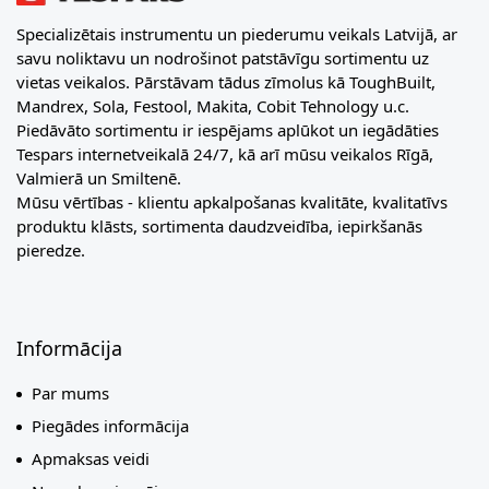
Specializētais instrumentu un piederumu veikals Latvijā, ar
savu noliktavu un nodrošinot patstāvīgu sortimentu uz
vietas veikalos. Pārstāvam tādus zīmolus kā ToughBuilt,
Mandrex, Sola, Festool, Makita, Cobit Tehnology u.c.
Piedāvāto sortimentu ir iespējams aplūkot un iegādāties
Tespars internetveikalā 24/7, kā arī mūsu veikalos Rīgā,
Valmierā un Smiltenē.
Mūsu vērtības - klientu apkalpošanas kvalitāte, kvalitatīvs
produktu klāsts, sortimenta daudzveidība, iepirkšanās
pieredze.
Informācija
Par mums
Piegādes informācija
Apmaksas veidi