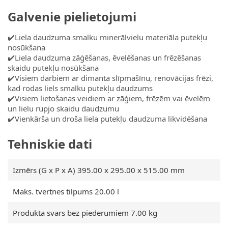
Galvenie pielietojumi
✔️Liela daudzuma smalku minerālvielu materiāla putekļu
nosūkšana
✔️Liela daudzuma zāģēšanas, ēvelēšanas un frēzēšanas
skaidu putekļu nosūkšana
✔️Visiem darbiem ar dimanta slīpmašīnu, renovācijas frēzi,
kad rodas liels smalku putekļu daudzums
✔️Visiem lietošanas veidiem ar zāģiem, frēzēm vai ēvelēm
un lielu rupjo skaidu daudzumu
✔️Vienkārša un droša liela putekļu daudzuma likvidēšana
Tehniskie dati
Izmērs (G x P x A) 395.00 x 295.00 x 515.00 mm
Maks. tvertnes tilpums 20.00 l
Produkta svars bez piederumiem 7.00 kg