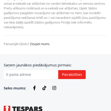
cenas e-veikalā var atšķirties no cenām lielveikalos un servisa centros.
Preču atlikums noliktavā un e-veikalā var atšķirties, tāpēc šādos
gadījumos piegādes nosacījumi var atšķirties no tiem, kas norādīti
pasūtījuma veikšanas brīdī un / vai nevarēsim izpildīt Jūsu pasūtījumu
vai tikai daļēji izpildīt (tādos gadījumos Pircējs tiek informēts
nekavējoties).
Pamanījāt kļūdu?
Ziņojiet mums
E-pasta adrese
Saņem jaunākos piedāvājumus pirmais:
Pierakstīties
Seko mums: