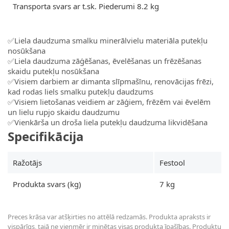
Transporta svars ar t.sk. Piederumi 8.2 kg
✅Liela daudzuma smalku minerālvielu materiāla putekļu
nosūkšana
✅Liela daudzuma zāģēšanas, ēvelēšanas un frēzēšanas
skaidu putekļu nosūkšana
✅Visiem darbiem ar dimanta slīpmašīnu, renovācijas frēzi,
kad rodas liels smalku putekļu daudzums
✅Visiem lietošanas veidiem ar zāģiem, frēzēm vai ēvelēm
un lielu rupjo skaidu daudzumu
✅Vienkārša un droša liela putekļu daudzuma likvidēšana
Specifikācija
Ražotājs
Festool
Produkta svars (kg)
7 kg
Preces krāsa var atšķirties no attēlā redzamās. Produkta apraksts ir
vispārīgs, tajā ne vienmēr ir minētas visas produkta īpašības. Produktu