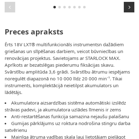
Preces apraksts
Ērts 18V LXT® multifunkcionāls instrumentsn dažādiem
griešanas un slīpēšanas darbiem, veicot būvniecības un
renovācijas projektus. Savietojams ar STARLOCK MAX.
Aprīkots ar bezatslēgas piederumu fiksācijas skavu.
Svārstību amplitūda 3,6 grādi. Svārstību ātrumu iespējams
noregulēt diapazonā no 10 000 līdz 20 000 min⁻¹. Tikai
instruments, komplektācijā neietilpst akumulators un
lādētājs.
Akumulatora aizsardzības sistēma automātiski izslēdz
strāvas padevi, ja akumulatora uzlādes līmenis ir zems
Anti-restartēšanas funkcija samazina nejaušu palaišanu
Gumijas pārklājums uz roktura nodrošina stingru darba
satvērienu
Mainīga ātruma vadības skala ļauj lietotājam pielāgot