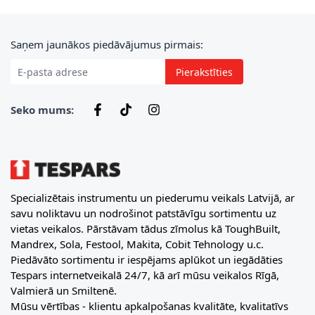
E-pasta adrese
Saņem jaunākos piedāvājumus pirmais:
Pierakstīties
Seko mums:
Specializētais instrumentu un piederumu veikals Latvijā, ar
savu noliktavu un nodrošinot patstāvīgu sortimentu uz
vietas veikalos. Pārstāvam tādus zīmolus kā ToughBuilt,
Mandrex, Sola, Festool, Makita, Cobit Tehnology u.c.
Piedāvāto sortimentu ir iespējams aplūkot un iegādāties
Tespars internetveikalā 24/7, kā arī mūsu veikalos Rīgā,
Valmierā un Smiltenē.
Mūsu vērtības - klientu apkalpošanas kvalitāte, kvalitatīvs