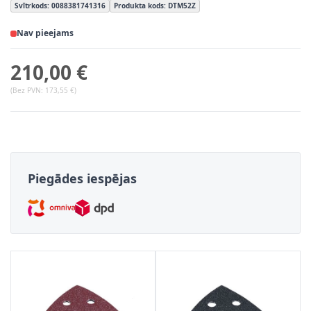
Svītrkods: 0088381741316
Produkta kods: DTM52Z
Nav pieejams
210,00 €
(Bez PVN:
173,55 €
)
Piegādes iespējas