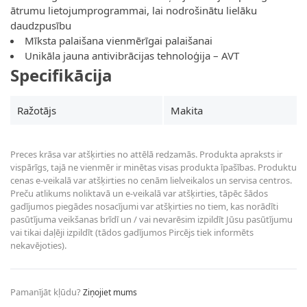
ātrumu lietojumprogrammai, lai nodrošinātu lielāku
daudzpusību
Mīksta palaišana vienmērīgai palaišanai
Unikāla jauna antivibrācijas tehnoloģija – AVT
Specifikācija
Ražotājs
Makita
Preces krāsa var atšķirties no attēlā redzamās. Produkta apraksts ir
vispārīgs, tajā ne vienmēr ir minētas visas produkta īpašības. Produktu
cenas e-veikalā var atšķirties no cenām lielveikalos un servisa centros.
Preču atlikums noliktavā un e-veikalā var atšķirties, tāpēc šādos
gadījumos piegādes nosacījumi var atšķirties no tiem, kas norādīti
pasūtījuma veikšanas brīdī un / vai nevarēsim izpildīt Jūsu pasūtījumu
vai tikai daļēji izpildīt (tādos gadījumos Pircējs tiek informēts
nekavējoties).
Pamanījāt kļūdu?
Ziņojiet mums