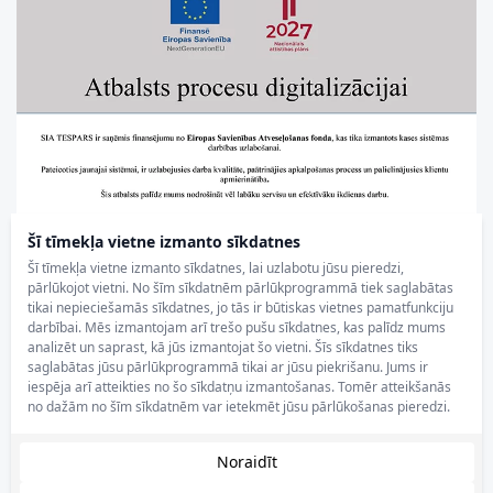
Šī tīmekļa vietne izmanto sīkdatnes
Šī tīmekļa vietne izmanto sīkdatnes, lai uzlabotu jūsu pieredzi,
pārlūkojot vietni. No šīm sīkdatnēm pārlūkprogrammā tiek saglabātas
tikai nepieciešamās sīkdatnes, jo tās ir būtiskas vietnes pamatfunkciju
darbībai. Mēs izmantojam arī trešo pušu sīkdatnes, kas palīdz mums
analizēt un saprast, kā jūs izmantojat šo vietni. Šīs sīkdatnes tiks
saglabātas jūsu pārlūkprogrammā tikai ar jūsu piekrišanu. Jums ir
iespēja arī atteikties no šo sīkdatņu izmantošanas. Tomēr atteikšanās
no dažām no šīm sīkdatnēm var ietekmēt jūsu pārlūkošanas pieredzi.
Noraidīt