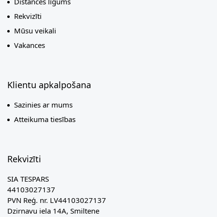
Distances līgums
Rekvizīti
Mūsu veikali
Vakances
Klientu apkalpošana
Sazinies ar mums
Atteikuma tiesības
Rekvizīti
SIA TESPARS
44103027137
PVN Reģ. nr. LV44103027137
Dzirnavu iela 14A, Smiltene