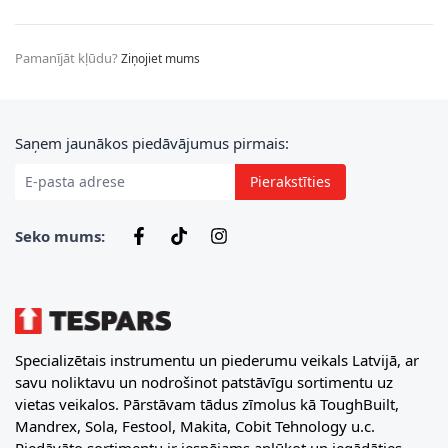
Pamanījāt kļūdu?
Ziņojiet mums
E-pasta adrese
Saņem jaunākos piedāvājumus pirmais:
Pierakstīties
Seko mums:
Specializētais instrumentu un piederumu veikals Latvijā, ar
savu noliktavu un nodrošinot patstāvīgu sortimentu uz
vietas veikalos. Pārstāvam tādus zīmolus kā ToughBuilt,
Mandrex, Sola, Festool, Makita, Cobit Tehnology u.c.