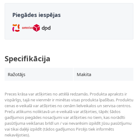
Piegādes iespējas
Specifikācija
Ražotājs
Makita
Preces krāsa var atšķirties no attēlā redzamās. Produkta apraksts ir
vispārīgs, tajā ne vienmēr ir minētas visas produkta īpašības. Produktu
cenas e-veikalā var atšķirties no cenām lielveikalos un servisa centros.
Preču atlikums noliktavā un e-veikalā var atšķirties, tāpēc šādos
gadījumos piegādes nosacījumi var atšķirties no tiem, kas norādīti
pasūtījuma veikšanas brīdī un / vai nevarēsim izpildīt Jūsu pasūtījumu
vai tikai daļēji izpildīt (tādos gadījumos Pircējs tiek informēts
nekavējoties).