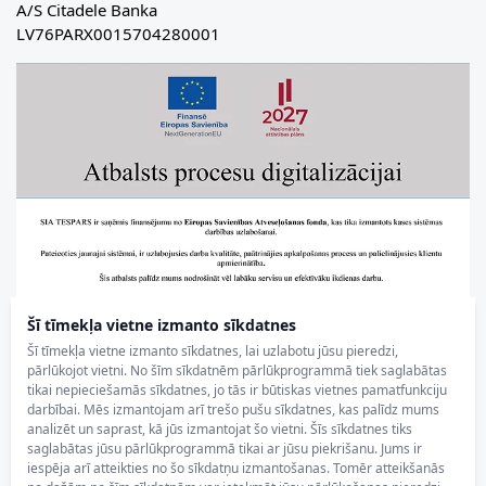
A/S Citadele Banka
LV76PARX0015704280001
Šī tīmekļa vietne izmanto sīkdatnes
Šī tīmekļa vietne izmanto sīkdatnes, lai uzlabotu jūsu pieredzi,
pārlūkojot vietni. No šīm sīkdatnēm pārlūkprogrammā tiek saglabātas
tikai nepieciešamās sīkdatnes, jo tās ir būtiskas vietnes pamatfunkciju
darbībai. Mēs izmantojam arī trešo pušu sīkdatnes, kas palīdz mums
analizēt un saprast, kā jūs izmantojat šo vietni. Šīs sīkdatnes tiks
saglabātas jūsu pārlūkprogrammā tikai ar jūsu piekrišanu. Jums ir
iespēja arī atteikties no šo sīkdatņu izmantošanas. Tomēr atteikšanās