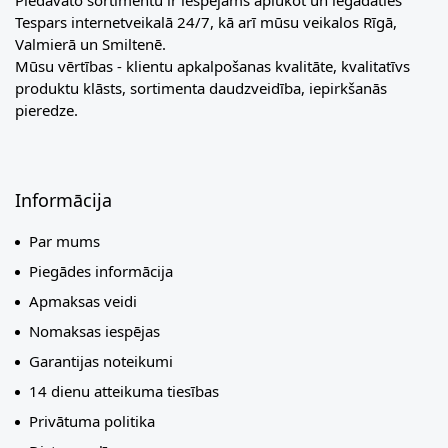
Piedāvāto sortimentu ir iespējams aplūkot un iegādāties
Tespars internetveikalā 24/7, kā arī mūsu veikalos Rīgā,
Valmierā un Smiltenē.
Mūsu vērtības - klientu apkalpošanas kvalitāte, kvalitatīvs
produktu klāsts, sortimenta daudzveidība, iepirkšanās
pieredze.
Informācija
Par mums
Piegādes informācija
Apmaksas veidi
Nomaksas iespējas
Garantijas noteikumi
14 dienu atteikuma tiesības
Privātuma politika