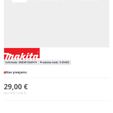
Svītrkods: 088381566919
Produkta kods: E-05402
Nav pieejams
29,00 €
(Bez PVN:
23,96 €
)