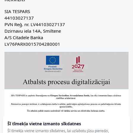
SIA TESPARS
44103027137
PVN Reģ. nr. LV44103027137
Dzirnavu iela 14A, Smiltene
A/S Citadele Banka
LV76PARX0015704280001
Šī tīmekļa vietne izmanto sīkdatnes
Šī tīmekļa vietne izmanto sīkdatnes, lai uzlabotu jūsu pieredzi,