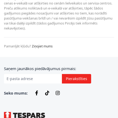
cenas e-veikalā var atšķirties no cenām lielveikalos un servisa centros.
Preču atlikums noliktavā un e-veikalā var atšķirties, tāpēc šādos
gadījumos piegādes nosacījumi var atšķirties no tiem, kas norādīti
pasūtījuma veikšanas brīdī un / vai nevarēsim izpildīt Jūsu pasūtījumu
vai tikai daļēji izpildīt (tādos gadījumos Pircējs tiek informēts
nekavējoties).
Pamanījāt kļūdu?
Ziņojiet mums
E-pasta adrese
Saņem jaunākos piedāvājumus pirmais:
Pierakstīties
Seko mums: