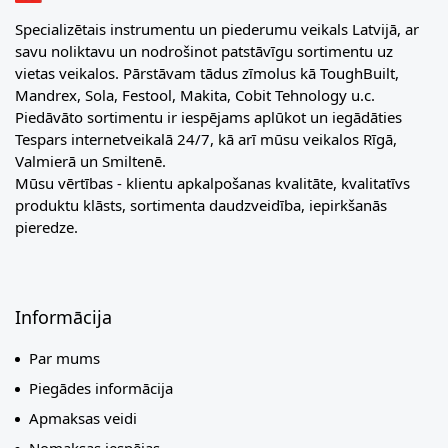
Specializētais instrumentu un piederumu veikals Latvijā, ar
savu noliktavu un nodrošinot patstāvīgu sortimentu uz
vietas veikalos. Pārstāvam tādus zīmolus kā ToughBuilt,
Mandrex, Sola, Festool, Makita, Cobit Tehnology u.c.
Piedāvāto sortimentu ir iespējams aplūkot un iegādāties
Tespars internetveikalā 24/7, kā arī mūsu veikalos Rīgā,
Valmierā un Smiltenē.
Mūsu vērtības - klientu apkalpošanas kvalitāte, kvalitatīvs
produktu klāsts, sortimenta daudzveidība, iepirkšanās
pieredze.
Informācija
Par mums
Piegādes informācija
Apmaksas veidi