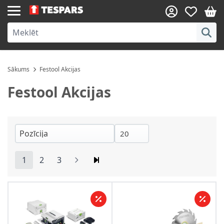
Skip to Content
Sākums
Festool Akcijas
Festool Akcijas
1
2
3
You're currently reading page
Lapa
Lapa