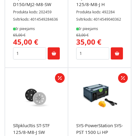
D150/MJ2-M8-SW
125/8-M8-J H
Produkta kods: 202459
Produkta kods: 492284
Svītrkods: 4014549284636
Svītrkods: 4014549040362
Ir pieejams
Ir pieejams
65,00 €
63,00 €
45,00 €
35,00 €
Slīpklucītis ST-STF
SYS-PowerStation SYS-
125/8-M8-J SW
PST 1500 Li HP