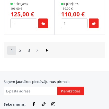
Ir pieejams
Ir pieejams
196,00 €
159,00 €
125,00 €
110,00 €
1
2
3
You're currently reading page
Lapa
Lapa
E-pasta adrese
Saņem jaunākos piedāvājumus pirmais:
Pierakstīties
Seko mums: