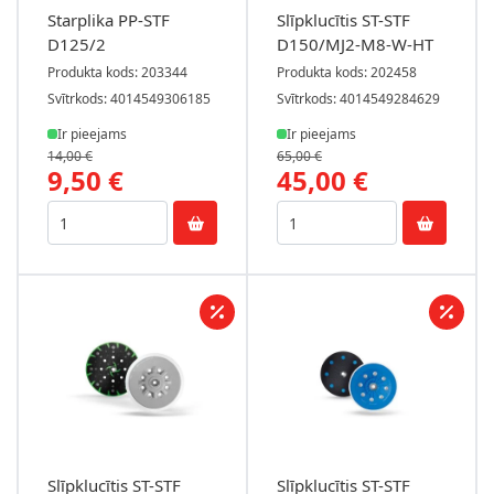
Starplika PP-STF
Slīpklucītis ST-STF
D125/2
D150/MJ2-M8-W-HT
Produkta kods: 203344
Produkta kods: 202458
Svītrkods: 4014549306185
Svītrkods: 4014549284629
Ir pieejams
Ir pieejams
14,00 €
65,00 €
9,50 €
45,00 €
Slīpklucītis ST-STF
Slīpklucītis ST-STF