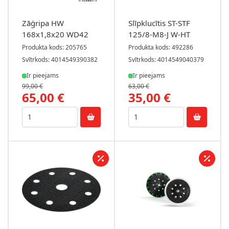
Zāģripa HW
Slīpklucītis ST-STF
168x1,8x20 WD42
125/8-M8-J W-HT
Produkta kods: 205765
Produkta kods: 492286
Svītrkods: 4014549390382
Svītrkods: 4014549040379
Ir pieejams
Ir pieejams
99,00 €
63,00 €
65,00 €
35,00 €