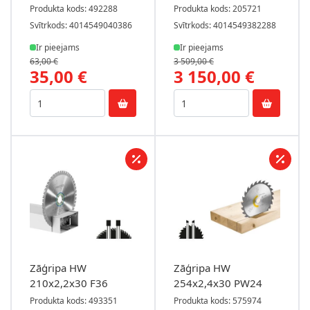
Produkta kods: 492288
Produkta kods: 205721
Svītrkods: 4014549040386
Svītrkods: 4014549382288
Ir pieejams
Ir pieejams
63,00 €
3 509,00 €
35,00 €
3 150,00 €
Zāģripa HW
Zāģripa HW
210x2,2x30 F36
254x2,4x30 PW24
Produkta kods: 493351
Produkta kods: 575974