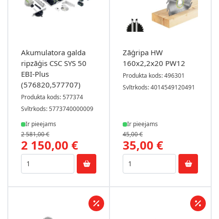
Akumulatora galda
Zāģripa HW
ripzāģis CSC SYS 50
160x2,2x20 PW12
EBI-Plus
Produkta kods: 496301
(576820,577707)
Svītrkods: 4014549120491
Produkta kods: 577374
Svītrkods: 5773740000009
Ir pieejams
Ir pieejams
2 581,00 €
45,00 €
2 150,00 €
35,00 €