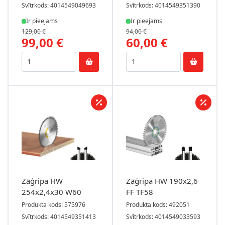
Svītrkods: 4014549049693
Svītrkods: 4014549351390
Ir pieejams
Ir pieejams
129,00 €
94,00 €
99,00 €
60,00 €
Zāģripa HW
Zāģripa HW 190x2,6
254x2,4x30 W60
FF TF58
Produkta kods: 575976
Produkta kods: 492051
Svītrkods: 4014549351413
Svītrkods: 4014549033593