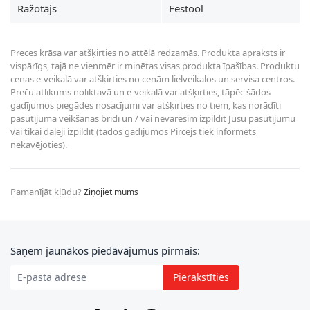
Ražotājs
Festool
Preces krāsa var atšķirties no attēlā redzamās. Produkta apraksts ir
vispārīgs, tajā ne vienmēr ir minētas visas produkta īpašības. Produktu
cenas e-veikalā var atšķirties no cenām lielveikalos un servisa centros.
Preču atlikums noliktavā un e-veikalā var atšķirties, tāpēc šādos
gadījumos piegādes nosacījumi var atšķirties no tiem, kas norādīti
pasūtījuma veikšanas brīdī un / vai nevarēsim izpildīt Jūsu pasūtījumu
vai tikai daļēji izpildīt (tādos gadījumos Pircējs tiek informēts
nekavējoties).
Pamanījāt kļūdu?
Ziņojiet mums
E-pasta adrese
Saņem jaunākos piedāvājumus pirmais:
Pierakstīties