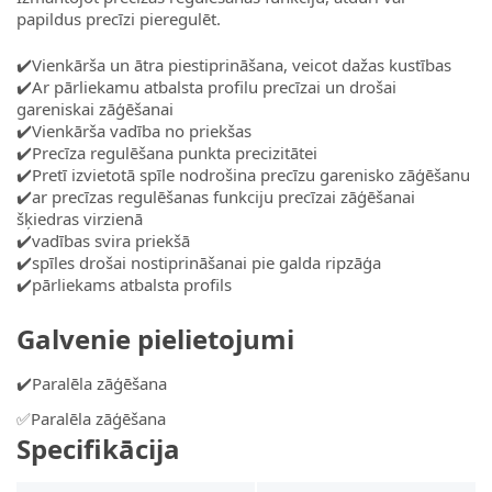
papildus precīzi pieregulēt.
✔️Vienkārša un ātra piestiprināšana, veicot dažas kustības
✔️Ar pārliekamu atbalsta profilu precīzai un drošai
gareniskai zāģēšanai
✔️Vienkārša vadība no priekšas
✔️Precīza regulēšana punkta precizitātei
✔️Pretī izvietotā spīle nodrošina precīzu garenisko zāģēšanu
✔️ar precīzas regulēšanas funkciju precīzai zāģēšanai
šķiedras virzienā
✔️vadības svira priekšā
✔️spīles drošai nostiprināšanai pie galda ripzāģa
✔️pārliekams atbalsta profils
Galvenie pielietojumi
✔️Paralēla zāģēšana
✅Paralēla zāģēšana
Specifikācija