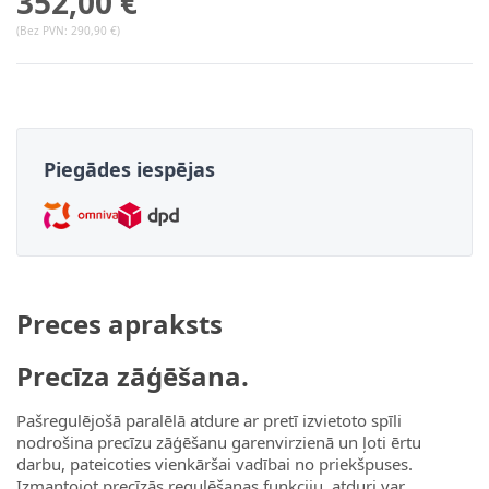
352,00 €
(Bez PVN:
290,90 €
)
Piegādes iespējas
Preces apraksts
Precīza zāģēšana.
Pašregulējošā paralēlā atdure ar pretī izvietoto spīli
nodrošina precīzu zāģēšanu garenvirzienā un ļoti ērtu
darbu, pateicoties vienkāršai vadībai no priekšpuses.
Izmantojot precīzās regulēšanas funkciju, atduri var