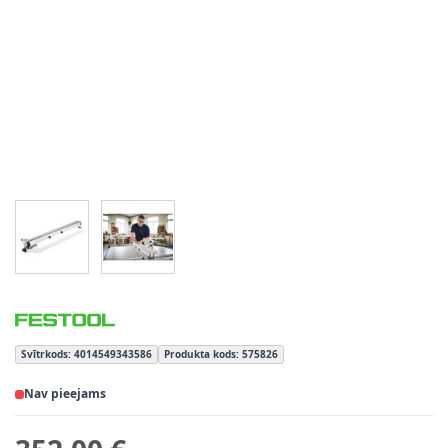
View larger image
View larger image
Svītrkods: 4014549343586
Produkta kods: 575826
Nav pieejams