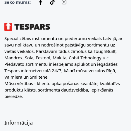
Seko mums:
Specializētais instrumentu un piederumu veikals Latvijā, ar
savu noliktavu un nodrošinot patstāvīgu sortimentu uz
vietas veikalos. Pārstāvam tādus zīmolus kā ToughBuilt,
Mandrex, Sola, Festool, Makita, Cobit Tehnology u.c.
Piedāvāto sortimentu ir iespējams aplūkot un iegādāties
Tespars internetveikalā 24/7, kā arī mūsu veikalos Rīgā,
Valmierā un Smiltenē.
Mūsu vērtības - klientu apkalpošanas kvalitāte, kvalitatīvs
produktu klāsts, sortimenta daudzveidība, iepirkšanās
pieredze.
Informācija