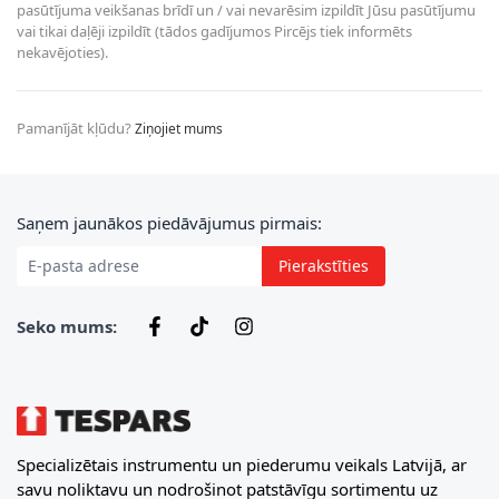
pasūtījuma veikšanas brīdī un / vai nevarēsim izpildīt Jūsu pasūtījumu
vai tikai daļēji izpildīt (tādos gadījumos Pircējs tiek informēts
nekavējoties).
Pamanījāt kļūdu?
Ziņojiet mums
E-pasta adrese
Saņem jaunākos piedāvājumus pirmais:
Pierakstīties
Seko mums:
Specializētais instrumentu un piederumu veikals Latvijā, ar
savu noliktavu un nodrošinot patstāvīgu sortimentu uz