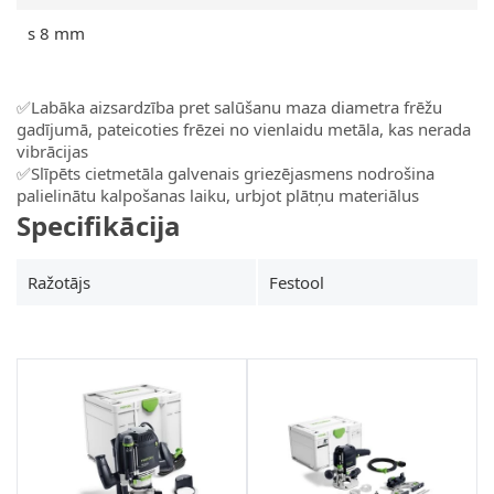
s 8 mm
✅Labāka aizsardzība pret salūšanu maza diametra frēžu
gadījumā, pateicoties frēzei no vienlaidu metāla, kas nerada
vibrācijas
✅Slīpēts cietmetāla galvenais griezējasmens nodrošina
palielinātu kalpošanas laiku, urbjot plātņu materiālus
Specifikācija
Ražotājs
Festool