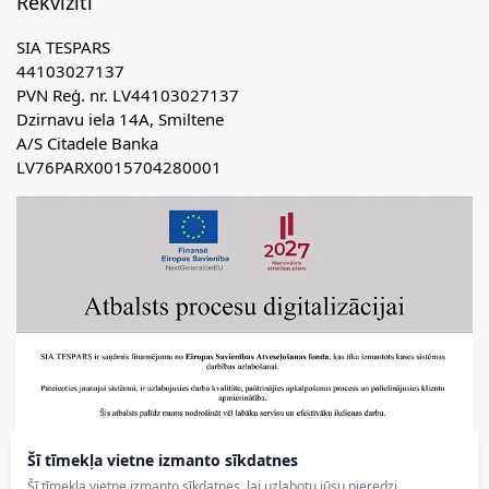
Rekvizīti
SIA TESPARS
44103027137
PVN Reģ. nr. LV44103027137
Dzirnavu iela 14A, Smiltene
A/S Citadele Banka
LV76PARX0015704280001
Šī tīmekļa vietne izmanto sīkdatnes
Šī tīmekļa vietne izmanto sīkdatnes, lai uzlabotu jūsu pieredzi,