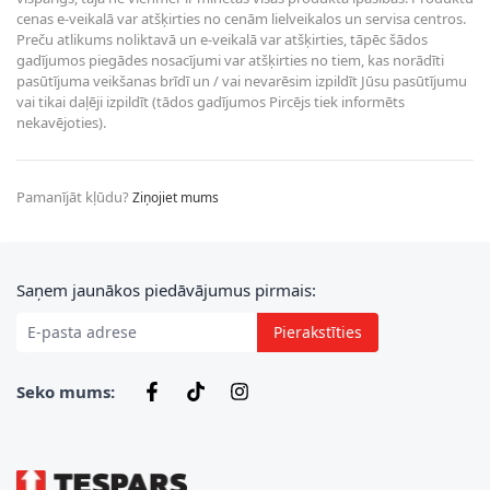
cenas e-veikalā var atšķirties no cenām lielveikalos un servisa centros.
Preču atlikums noliktavā un e-veikalā var atšķirties, tāpēc šādos
gadījumos piegādes nosacījumi var atšķirties no tiem, kas norādīti
pasūtījuma veikšanas brīdī un / vai nevarēsim izpildīt Jūsu pasūtījumu
vai tikai daļēji izpildīt (tādos gadījumos Pircējs tiek informēts
nekavējoties).
Pamanījāt kļūdu?
Ziņojiet mums
E-pasta adrese
Saņem jaunākos piedāvājumus pirmais:
Pierakstīties
Seko mums: