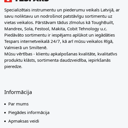
Specializētais instrumentu un piederumu veikals Latvijā, ar
savu noliktavu un nodrošinot patstāvīgu sortimentu uz
vietas veikalos. Pārstāvam tādus zīmolus kā ToughBuilt,
Mandrex, Sola, Festool, Makita, Cobit Tehnology u.c.
Piedāvāto sortimentu ir iespējams aplūkot un iegādāties
Tespars internetveikalā 24/7, kā arī mūsu veikalos Rīgā,
Valmierā un Smiltenē.
Mūsu vērtības - klientu apkalpošanas kvalitāte, kvalitatīvs
produktu klāsts, sortimenta daudzveidība, iepirkšanās
pieredze.
Informācija
Par mums
Piegādes informācija
Apmaksas veidi