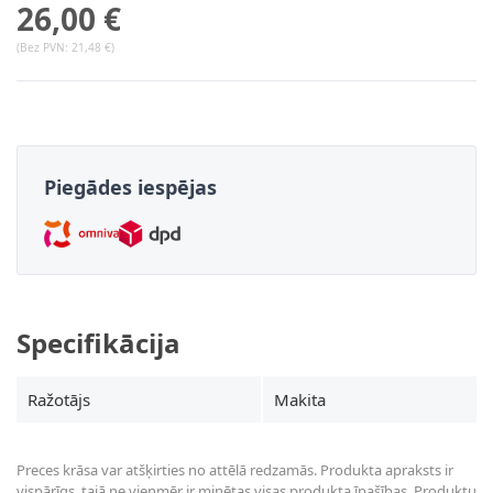
26,00 €
(Bez PVN:
21,48 €
)
Piegādes iespējas
Specifikācija
Ražotājs
Makita
Preces krāsa var atšķirties no attēlā redzamās. Produkta apraksts ir
vispārīgs, tajā ne vienmēr ir minētas visas produkta īpašības. Produktu