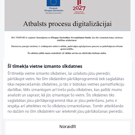
Šī tīmekļa vietne izmanto sīkdatnes
Šī tīmekļa vietne izmanto sīkdatnes, lai uzlabotu jūsu pieredzi,
pārlūkojot vietni. No šīm sīkdatnēm pārlūkprogrammā tiek saglabātas
tikai nepieciešamās sīkdatnes, jo tās ir būtiskas vietnes pamatfunkciju
darbībai. Mēs izmantojam arī trešo pušu sīkdatnes, kas palīdz mums
analizēt un saprast, kā jūs izmantojat šo vietni. Šīs sīkdatnes tiks
saglabātas jūsu pārlūkprogrammā tikai ar jūsu piekrišanu. Jums ir
iespēja arī atteikties no šo sīkdatņu izmantošanas. Tomēr atteikšanās
no dažām no šīm sīkdatnēm var ietekmēt jūsu pārlūkošanas pieredzi.
Noraidīt