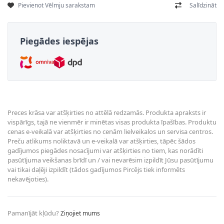
Pievienot Vēlmju sarakstam
Salīdzināt
Piegādes iespējas
Preces krāsa var atšķirties no attēlā redzamās. Produkta apraksts ir
vispārīgs, tajā ne vienmēr ir minētas visas produkta īpašības. Produktu
cenas e-veikalā var atšķirties no cenām lielveikalos un servisa centros.
Preču atlikums noliktavā un e-veikalā var atšķirties, tāpēc šādos
gadījumos piegādes nosacījumi var atšķirties no tiem, kas norādīti
pasūtījuma veikšanas brīdī un / vai nevarēsim izpildīt Jūsu pasūtījumu
vai tikai daļēji izpildīt (tādos gadījumos Pircējs tiek informēts
nekavējoties).
Pamanījāt kļūdu?
Ziņojiet mums