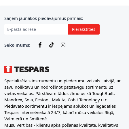
E-pasta adrese
Saņem jaunākos piedāvājumus pirmais:
Pierakstīties
Seko mums:
Specializētais instrumentu un piederumu veikals Latvijā, ar
savu noliktavu un nodrošinot patstāvīgu sortimentu uz
vietas veikalos. Pārstāvam tādus zīmolus kā ToughBuilt,
Mandrex, Sola, Festool, Makita, Cobit Tehnology u.c.
Piedāvāto sortimentu ir iespējams aplūkot un iegādāties
Tespars internetveikalā 24/7, kā arī mūsu veikalos Rīgā,
Valmierā un Smiltenē.
Mūsu vērtības - klientu apkalpošanas kvalitāte, kvalitatīvs