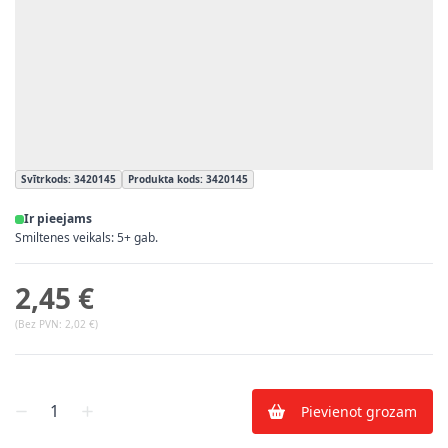
Svītrkods: 3420145
Produkta kods: 3420145
Ir pieejams
Smiltenes veikals: 5+ gab.
2,45 €
(Bez PVN:
2,02 €
)
Skaits
Pievienot grozam